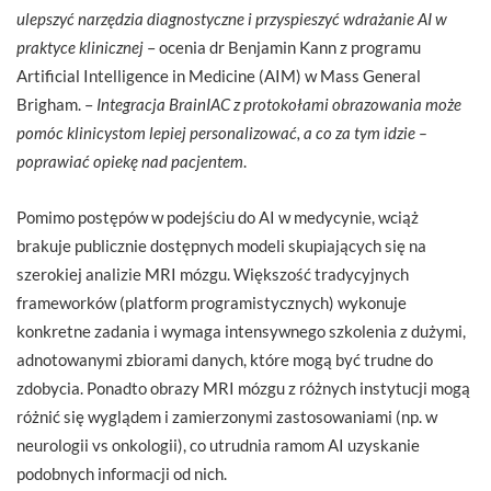
ulepszyć narzędzia diagnostyczne i przyspieszyć wdrażanie AI w
praktyce klinicznej
– ocenia dr Benjamin Kann z programu
Artificial Intelligence in Medicine (AIM) w Mass General
Brigham. –
Integracja BrainIAC z protokołami obrazowania może
pomóc klinicystom lepiej personalizować, a co za tym idzie –
poprawiać opiekę nad pacjentem
.
Pomimo postępów w podejściu do AI w medycynie, wciąż
brakuje publicznie dostępnych modeli skupiających się na
szerokiej analizie MRI mózgu. Większość tradycyjnych
frameworków (platform programistycznych) wykonuje
konkretne zadania i wymaga intensywnego szkolenia z dużymi,
adnotowanymi zbiorami danych, które mogą być trudne do
zdobycia. Ponadto obrazy MRI mózgu z różnych instytucji mogą
różnić się wyglądem i zamierzonymi zastosowaniami (np. w
neurologii vs onkologii), co utrudnia ramom AI uzyskanie
podobnych informacji od nich.