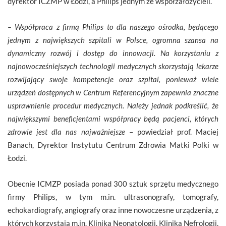
dyrektor ICZMP w Łodzi, a Philips jednym ze współzałożycieli.
– Współpraca z firmą Philips to dla naszego ośrodka, będącego
jednym z największych szpitali w Polsce, ogromna szansa na
dynamiczny rozwój i dostęp do innowacji. Na korzystaniu z
najnowocześniejszych technologii medycznych skorzystają lekarze
rozwijający swoje kompetencje oraz szpital, ponieważ wiele
urządzeń dostępnych w Centrum Referencyjnym zapewnia znaczne
usprawnienie procedur medycznych. Należy jednak podkreślić, że
największymi beneficjentami współpracy będą pacjenci, których
zdrowie jest dla nas najważniejsze
– powiedział prof. Maciej
Banach, Dyrektor Instytutu Centrum Zdrowia Matki Polki w
Łodzi.
Obecnie ICMZP posiada ponad 300 sztuk sprzętu medycznego
firmy Philips, w tym m.in. ultrasonografy, tomografy,
echokardiografy, angiografy oraz inne nowoczesne urządzenia, z
których korzystają m.in. Klinika Neonatologii, Klinika Nefrologii,