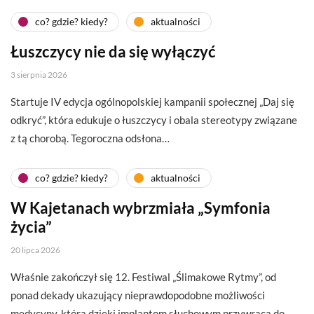
co? gdzie? kiedy?
aktualności
Łuszczycy nie da się wyłączyć
3 sierpnia 2026
Startuje IV edycja ogólnopolskiej kampanii społecznej „Daj się
odkryć”, która edukuje o łuszczycy i obala stereotypy związane
z tą chorobą. Tegoroczna odsłona…
co? gdzie? kiedy?
aktualności
W Kajetanach wybrzmiała „Symfonia
życia”
20 lipca 2026
Właśnie zakończył się 12. Festiwal „Ślimakowe Rytmy”, od
ponad dekady ukazujący nieprawdopodobne możliwości
medycyny, która dzięki implantom słuchowym przywraca do