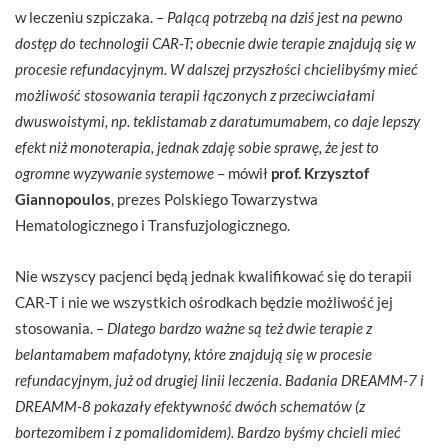
w leczeniu szpiczaka. –
Palącą potrzebą na dziś jest na pewno
dostęp do technologii CAR-T; obecnie dwie terapie znajdują się w
procesie refundacyjnym. W dalszej przyszłości chcielibyśmy mieć
możliwość stosowania terapii łączonych z przeciwciałami
dwuswoistymi, np. teklistamab z daratumumabem, co daje lepszy
efekt niż monoterapia, jednak zdaję sobie sprawę, że jest to
ogromne wyzywanie systemowe
– mówił
prof. Krzysztof
Giannopoulos
, prezes Polskiego Towarzystwa
Hematologicznego i Transfuzjologicznego.
Nie wszyscy pacjenci będą jednak kwalifikować się do terapii
CAR-T i nie we wszystkich ośrodkach będzie możliwość jej
stosowania. –
Dlatego bardzo ważne są też dwie terapie z
belantamabem mafadotyny, które znajdują się w procesie
refundacyjnym, już od drugiej linii leczenia. Badania DREAMM-7 i
DREAMM-8 pokazały efektywność dwóch schematów (z
bortezomibem i z pomalidomidem). Bardzo byśmy chcieli mieć