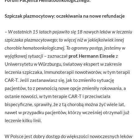
Szpiczak plazmocytowy: oczekiwania na nowe refundacje
–
W ostatnich 15 latach pojawiło się 18 nowych leków w leczeniu
szpiczaka plazmocytowego; to więcej niż w jakiejkolwiek innej
chorobie hematoonkologicznej. To ogromny postęp, jesteśmy w
wyjątkowej sytuacji
– zaznaczał
prof. Hermann Einsele
z
Uniwersytetu w Würzburgu, światowy ekspert w zakresie
leczenia szpiczaka, immunoterapii nowotworów, w tym terapii
CAR-T. Jeśli zastanawiasz się, jak to zmieniło sytuację
pacjentów, to z pewnością nowe opcje zmieniły rokowania, a
ostanie nowości, w tym terapie CAR-T i przeciwciała
bispecyficzne, sprawiły, że z tą chorobą można żyć wiele lat,
nawet w przypadku pacjentów, którzy wcześniej otrzymali już
leczenie kilku linii.
W Polsce jest dobry dostęp do większości nowoczesnych leków