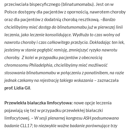
przeciwciała bispecyficznego (blinatumomabu). Jest on w
Polsce dostępny dla pacjentów z opornością, nawrotem choroby
oraz dla pacjentów z dodatnią chorobą resztkową. –
Bardzo
chcielibyśmy mieć dostęp do blinatumomabu już w pierwszej linii
leczenia,
jako leczenie konsolidujące. Wydłuża to czas wolny od
nawrotu choroby i czas całkowitego przeżycia. Dokładając ten lek,
jesteśmy w stanie pogłębić remisję, zmniejszyć ryzyko nawrotu
choroby.
Z kolei w przypadku pacjentów z obecnością
chromosomu Philadelphia, chcielibyśmy mieć możliwość
stosowania blinatumomabu w połączeniu z ponatinibem, na razie
jednak czekamy na rejestrację takiego wskazania
– zaznaczała
prof. Lidia Gil
.
Przewlekła białaczka limfocytowa:
nowe opcje leczenia
pojawiają się też w przypadku przewlekłej białaczki
limfocytowej. –
W sesji plenarnej kongresu ASH podsumowano
badanie CLL17; to niezwykle ważne badanie porównujące trzy