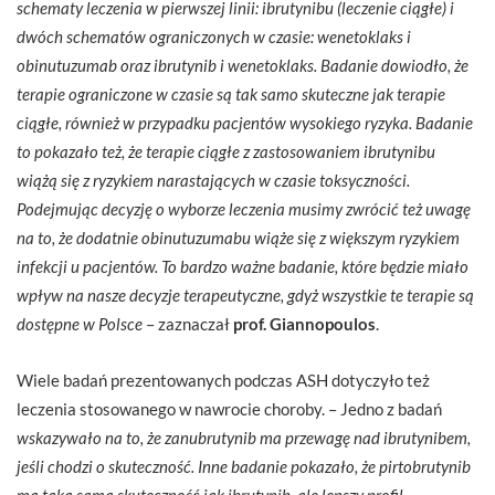
schematy leczenia w pierwszej linii:
ibrutynibu (leczenie ciągłe) i
dwóch schematów ograniczonych w czasie: wenetoklaks i
obinutuzumab oraz ibrutynib i wenetoklaks.
Badanie dowiodło, że
terapie ograniczone w czasie są tak samo skuteczne jak terapie
ciągłe, również w przypadku pacjentów wysokiego ryzyka. Badanie
to pokazało też, że terapie ciągłe z zastosowaniem ibrutynibu
wiążą się z ryzykiem narastających w czasie toksyczności.
Podejmując decyzję o wyborze leczenia musimy zwrócić też uwagę
na to, że dodatnie obinutuzumabu wiąże się z większym ryzykiem
infekcji u pacjentów. To bardzo ważne badanie, które będzie miało
wpływ na nasze decyzje terapeutyczne, gdyż wszystkie te terapie są
dostępne w Polsce
– zaznaczał
prof. Giannopoulos
.
Wiele badań prezentowanych podczas ASH dotyczyło też
leczenia stosowanego w nawrocie choroby. – Jedno z badań
wskazywało na to, że zanubrutynib ma przewagę nad ibrutynibem,
jeśli chodzi o skuteczność. Inne badanie pokazało, że pirtobrutynib
ma taką samą skuteczność jak ibrutynib, ale lepszy profil