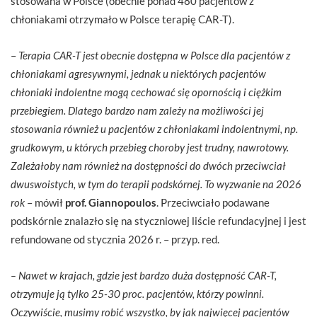
stosowana w Polsce (obecnie ponad 480 pacjentów z
chłoniakami otrzymało w Polsce terapię CAR-T).
–
Terapia CAR-T jest obecnie dostępna w Polsce dla pacjentów z
chłoniakami agresywnymi, jednak u niektórych pacjentów
chłoniaki indolentne mogą cechować się opornością i ciężkim
przebiegiem. Dlatego bardzo nam zależy na możliwości jej
stosowania również u pacjentów z chłoniakami indolentnymi, np.
grudkowym, u których przebieg choroby jest trudny, nawrotowy.
Zależałoby nam również na dostępności do dwóch przeciwciał
dwuswoistych, w tym do terapii podskórnej. To wyzwanie na 2026
rok
– mówił
prof. Giannopoulos
. Przeciwciało podawane
podskórnie znalazło się na styczniowej liście refundacyjnej i jest
refundowane od stycznia 2026 r. – przyp. red.
– Nawet w krajach, gdzie jest bardzo duża dostępność CAR-T,
otrzymuje ją tylko 25-30 proc. pacjentów, którzy powinni.
Oczywiście, musimy robić wszystko, by jak najwięcej pacjentów