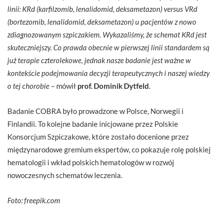
linii: KRd (karfilzomib, lenalidomid, deksametazon) versus VRd
(bortezomib, lenalidomid, deksametazon) u pacjentów z nowo
zdiagnozowanym szpiczakiem. Wykazaliśmy, że schemat KRd jest
skuteczniejszy. Co prawda obecnie w pierwszej linii standardem są
już terapie czterolekowe, jednak nasze badanie jest ważne w
kontekście podejmowania decyzji terapeutycznych i naszej wiedzy
o tej chorobie
– mówił
prof. Dominik Dytfeld
.
Badanie COBRA było prowadzone w Polsce, Norwegii i
Finlandii. To kolejne badanie inicjowane przez Polskie
Konsorcjum Szpiczakowe, które zostało docenione przez
międzynarodowe gremium ekspertów, co pokazuje rolę polskiej
hematologii i wkład polskich hematologów w rozwój
nowoczesnych schematów leczenia.
Foto: freepik.com