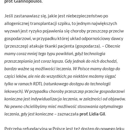
prof. Giannopoulos
.
Jeśli zastanawiasz się, jakie jest niebezpieczeństwo po
allogenicznej transplantacji szpiku, to jednym największych
wyzwań jest ryzyko pojawienia się choroby przeszczep przeciw
gospodarzowi, w przypadku której układ odpornościowy dawcy
(przeszczep) atakuje tkanki pacjenta (gospodarza). –
Obecnie
mamy coraz mniej tego typu powikłań, gdyż technologia
przeszczepiania jest coraz lepsza. Gdy jednak do nich dochodzi,
bardzo ważne są możliwości leczenia. W Polsce mamy dostęp do
części leków, ale nie do wszystkich; po niektóre możemy sięgać
tylko w ramach RDTL (ratunkowego dostępu do technologii
lekowych). W przypadku choroby przeszczep przeciw gospodarzowi
konieczna jest indywidualizacja leczenia, w zależności od objawów.
Na pewno chcielibyśmy mieć możliwość stosowania optymalnego
leczenia, gdy jest konieczne
– zaznaczała
prof. Lidia Gil
.
Potrzebą refundacyjną w Polsce jest też dostęp do nowego leku