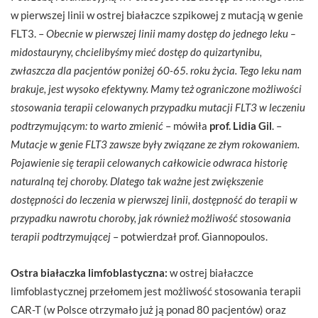
w pierwszej linii w ostrej białaczce szpikowej z mutacją w genie
FLT3. –
Obecnie w pierwszej linii mamy dostęp do jednego leku –
midostauryny, chcielibyśmy mieć dostęp do quizartynibu,
zwłaszcza dla pacjentów poniżej 60-65. roku życia. Tego leku nam
brakuje, jest wysoko efektywny. Mamy też ograniczone możliwości
stosowania terapii celowanych przypadku mutacji FLT3 w leczeniu
podtrzymującym: to warto zmienić
– mówiła
prof. Lidia Gil
. –
Mutacje w genie FLT3 zawsze były związane ze złym rokowaniem.
Pojawienie się terapii celowanych całkowicie odwraca historię
naturalną tej choroby. Dlatego tak ważne jest zwiększenie
dostępności do leczenia w pierwszej linii, dostępność do terapii w
przypadku nawrotu choroby, jak również możliwość stosowania
terapii podtrzymującej
– potwierdzał prof. Giannopoulos.
Ostra białaczka limfoblastyczna:
w ostrej białaczce
limfoblastycznej przełomem jest możliwość stosowania terapii
CAR-T (w Polsce otrzymało już ją ponad 80 pacjentów) oraz