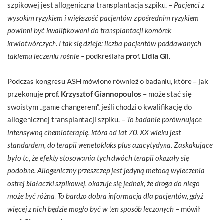
szpikowej jest allogeniczna transplantacja szpiku. –
Pacjenci z
wysokim ryzykiem i większość pacjentów z pośrednim ryzykiem
powinni być kwalifikowani do transplantacji komórek
krwiotwórczych. I tak się dzieje: liczba pacjentów poddawanych
takiemu leczeniu rośnie
– podkreślała
prof. Lidia Gil
.
Podczas kongresu ASH mówiono również o badaniu, które – jak
przekonuje
prof. Krzysztof Giannopoulos
– może stać się
swoistym „game changerem”, jeśli chodzi o kwalifikację do
allogenicznej transplantacji szpiku. –
To badanie porównujące
intensywną chemioterapię, która od lat 70. XX wieku jest
standardem, do terapii wenetoklaks plus azacytydyna. Zaskakujące
było to, że efekty stosowania tych dwóch terapii okazały się
podobne. Allogeniczny przeszczep jest jedyną metodą wyleczenia
ostrej białaczki szpikowej, okazuje się jednak, że droga do niego
może być różna. To bardzo dobra informacja dla pacjentów, gdyż
więcej z nich będzie mogło być w ten sposób leczonych
– mówił