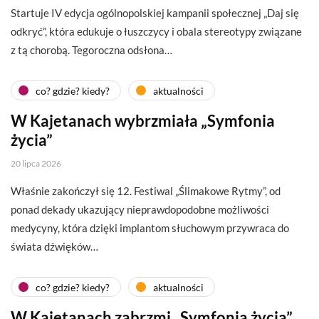
Startuje IV edycja ogólnopolskiej kampanii społecznej „Daj się
odkryć”, która edukuje o łuszczycy i obala stereotypy związane
z tą chorobą. Tegoroczna odsłona…
co? gdzie? kiedy?
aktualności
W Kajetanach wybrzmiała „Symfonia
życia”
20 lipca 2026
Właśnie zakończył się 12. Festiwal „Ślimakowe Rytmy”, od
ponad dekady ukazujący nieprawdopodobne możliwości
medycyny, która dzięki implantom słuchowym przywraca do
świata dźwięków…
co? gdzie? kiedy?
aktualności
W Kajetanach zabrzmi „Symfonia życia”