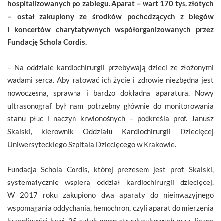
hospitalizowanych po zabiegu. Aparat – wart 170 tys. złotych
– ostał zakupiony ze środków pochodzących z biegów
i koncertów charytatywnych współorganizowanych przez
Fundację Schola Cordis.
– Na oddziale kardiochirurgii przebywają dzieci ze złożonymi
wadami serca. Aby ratować ich życie i zdrowie niezbędna jest
nowoczesna, sprawna i bardzo dokładna aparatura. Nowy
ultrasonograf był nam potrzebny głównie do monitorowania
stanu płuc i naczyń krwionośnych – podkreśla prof. Janusz
Skalski, kierownik Oddziału Kardiochirurgii Dziecięcej
Uniwersyteckiego Szpitala Dziecięcego w Krakowie.
Fundacja Schola Cordis, której prezesem jest prof. Skalski,
systematycznie wspiera oddział kardiochirurgii dziecięcej.
W 2017 roku zakupiono dwa aparaty do nieinwazyjnego
wspomagania oddychania, hemochron, czyli aparat do mierzenia
krzepliwości krwi, 25 sztuk pomp strzykawkowych oraz liczne