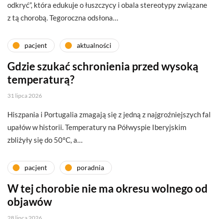
odkryć”, która edukuje o łuszczycy i obala stereotypy związane
z tą chorobą. Tegoroczna odsłona…
pacjent
aktualności
Gdzie szukać schronienia przed wysoką
temperaturą?
31 lipca 2026
Hiszpania i Portugalia zmagają się z jedną z najgroźniejszych fal
upałów w historii. Temperatury na Półwyspie Iberyjskim
zbliżyły się do 50°C, a…
pacjent
poradnia
W tej chorobie nie ma okresu wolnego od
objawów
28 lipca 2026