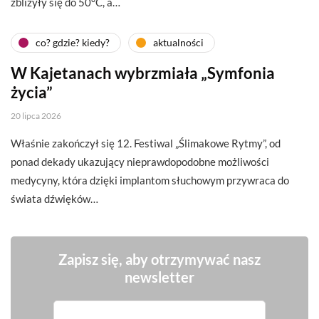
zbliżyły się do 50°C, a…
co? gdzie? kiedy?
aktualności
W Kajetanach wybrzmiała „Symfonia
życia”
20 lipca 2026
Właśnie zakończył się 12. Festiwal „Ślimakowe Rytmy”, od
ponad dekady ukazujący nieprawdopodobne możliwości
medycyny, która dzięki implantom słuchowym przywraca do
świata dźwięków…
Zapisz się, aby otrzymywać nasz
newsletter