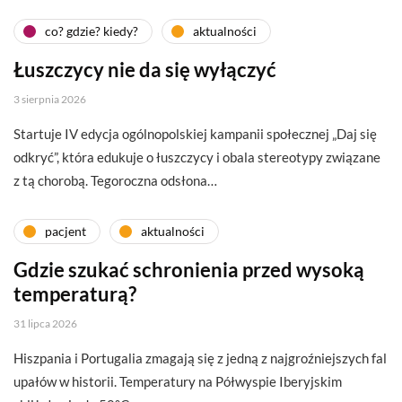
co? gdzie? kiedy?
aktualności
Łuszczycy nie da się wyłączyć
3 sierpnia 2026
Startuje IV edycja ogólnopolskiej kampanii społecznej „Daj się
odkryć”, która edukuje o łuszczycy i obala stereotypy związane
z tą chorobą. Tegoroczna odsłona…
pacjent
aktualności
Gdzie szukać schronienia przed wysoką
temperaturą?
31 lipca 2026
Hiszpania i Portugalia zmagają się z jedną z najgroźniejszych fal
upałów w historii. Temperatury na Półwyspie Iberyjskim