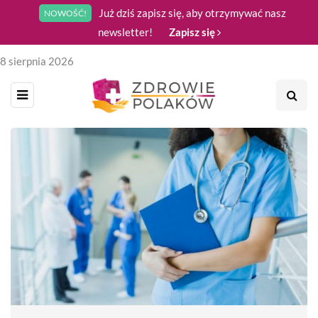
Już dziś zapisz się, aby otrzymywać nasz
NOWOŚĆ!
newsletter!
Zapisz się
8 sierpnia 2026