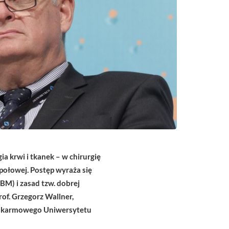
ia krwi i tkanek – w chirurgię
espołowej. Postęp wyraża się
M) i zasad tzw. dobrej
rof. Grzegorz
Wallner,
u Pokarmowego Uniwersytetu