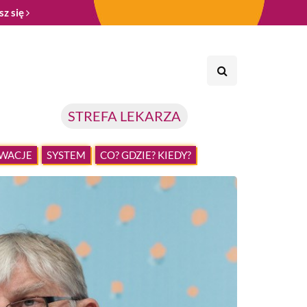
sz się
STREFA LEKARZA
WACJE
SYSTEM
CO? GDZIE? KIEDY?