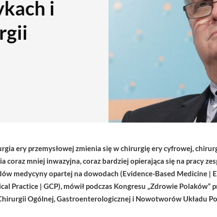
kach i
rgii
rgia ery przemysłowej zmienia się w chirurgię ery cyfrowej, chirurg
gia coraz mniej inwazyjna, coraz bardziej opierająca się na pracy z
rdów medycyny opartej na dowodach (Evidence-Based Medicine | EB
nical Practice | GCP), mówił podczas Kongresu „Zdrowie Polaków” p
ki Chirurgii Ogólnej, Gastroenterologicznej i Nowotworów Układ