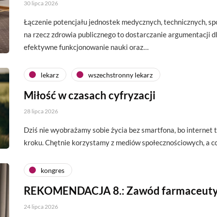
30 lipca 2026
Łączenie potencjału jednostek medycznych, technicznych, s
na rzecz zdrowia publicznego to dostarczanie argumentacji d
efektywne funkcjonowanie nauki oraz…
lekarz
wszechstronny lekarz
Miłość w czasach cyfryzacji
28 lipca 2026
Dziś nie wyobrażamy sobie życia bez smartfona, bo interne
kroku. Chętnie korzystamy z mediów społecznościowych, a c
kongres
REKOMENDACJA 8.: Zawód farmaceut
24 lipca 2026