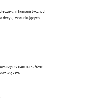
połecznych i humanistycznych
la decyzji warunkujących
t towarzyszy nam na każdym
oraz większą…
y