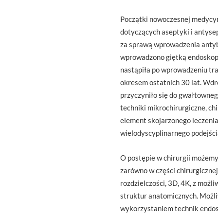
Początki nowoczesnej medycyny
dotyczących aseptyki i antysep
za sprawą wprowadzenia antybi
wprowadzono giętką endoskopię
nastąpiła po wprowadzeniu tra
okresem ostatnich 30 lat. Wdr
przyczyniło się do gwałtownego
techniki mikrochirurgiczne, c
element skojarzonego leczenia
wielodyscyplinarnego podejśc
O postępie w chirurgii możemy
zarówno w części chirurgicznej
rozdzielczości, 3D, 4K, z możl
struktur anatomicznych. Możl
wykorzystaniem technik endos