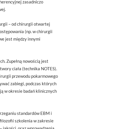
oherencyjnej zasadniczo
ej.
gii – od chirurgii otwartej
ostępowania (np. w chirurgii
we jest między innymi
ch. Zupełną nowością jest
twory ciała (technika NOTES).
chirurgii przewodu pokarmowego
ywać zabiegi, podczas których
ją w okresie badań klinicznych
trzeganiu standardów EBM i
lozofii szkolenia w zakresie
 – jakości, oraz wprowadzenia