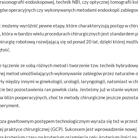
trasonografii endoskopowej, technik NBI, czy optycznej tomografii k
egów operacyjnych czy wykonywanych metodami endoskopii zabiegow
t możemy wyróżnić pewne etapy, które charakteryzują postęp w chirur
, która w bardzo wielu procedurach chirurgicznych jest standardem p
urgię robotową rozwijającą się od ponad 20 lat, dzięki której możli
łość.
łączenie ze sobą różnych metod i tworzenie tzw. technik hybrydowy
lnej metod umożliwiających wykonywanie zabiegów przez naturalne o
 między innymi w ginekologii, urologii, laryngologii, natomiast w 
cie bez pozostawienia ran powłok ciała. Jesteśmy już w stanie wykon
ma blizn pooperacyjnych, choć te metody chirurgiczne jeszcze pozosta
speryment.
 poza gwałtownym postępem technologicznym wyraża się też w przes
j praktyce chirurgicznej (GCP). Sukcesem jest wprowadzenie nowej fi
na kryterium czasu na kryterium osiągnięcia celu, kryterium ilości na