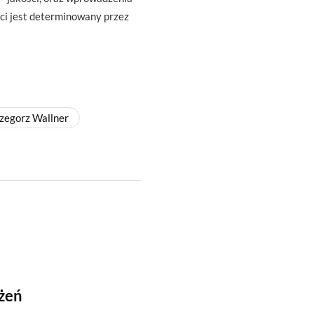
ści jest determinowany przez
rzegorz Wallner
żeń