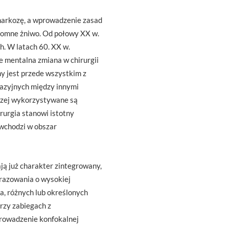
 narkozę, a wprowadzenie zasad
gromne żniwo. Od połowy XX w.
. W latach 60. XX w.
e mentalna zmiana w chirurgii
y jest przede wszystkim z
wazyjnych między innymi
erzej wykorzystywane są
rurgia stanowi istotny
 wchodzi w obszar
ją już charakter zintegrowany,
obrazowania o wysokiej
a, różnych lub określonych
rzy zabiegach z
rowadzenie konfokalnej