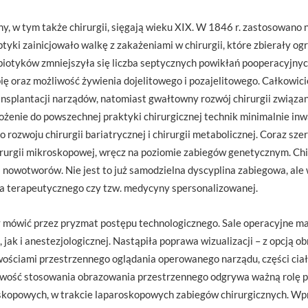
, w tym także chirurgii, sięgają wieku XIX. W 1846 r. zastosowano
tyki zainicjowało walkę z zakażeniami w chirurgii, które zbierały o
otyków zmniejszyła się liczba septycznych powikłań pooperacyjnych
 oraz możliwość żywienia dojelitowego i pozajelitowego. Całkowici
nsplantacji narządów, natomiast gwałtowny rozwój chirurgii związan
ożenie do powszechnej praktyki chirurgicznej technik minimalnie in
 rozwoju chirurgii bariatrycznej i chirurgii metabolicznej. Coraz sz
hirurgii mikroskopowej, wręcz na poziomie zabiegów genetycznym. Chi
 nowotworów. Nie jest to już samodzielna dyscyplina zabiegowa, ale
ia terapeutycznego czy tzw. medycyny spersonalizowanej.
 mówić przez pryzmat postępu technologicznego. Sale operacyjne ma
, jak i anestezjologicznej. Nastąpiła poprawa wizualizacji – z opcją 
iwościami przestrzennego oglądania operowanego narządu, części ciał
iwość stosowania obrazowania przestrzennego odgrywa ważną rolę p
kopowych, w trakcie laparoskopowych zabiegów chirurgicznych. Wp