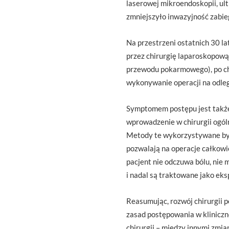
laserowej mikroendoskopii, ul
zmniejszyło inwazyjność zabi
Na przestrzeni ostatnich 30 la
przez chirurgię laparoskopową
przewodu pokarmowego), po chir
wykonywanie operacji na odleg
Symptomem postępu jest także 
wprowadzenie w chirurgii ogó
Metody te wykorzystywane były
pozwalają na operacje całkowi
pacjent nie odczuwa bólu, nie 
i nadal są traktowane jako ek
Reasumując, rozwój chirurgii
zasad postępowania w kliniczne
chirurgii – między innymi zmia