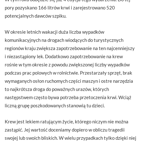
pory pozyskano 166 litrów krwi i zarejestrowano 520
potencjalnych dawców szpiku.
W okresie letnich wakacji duża liczba wypadków
komunikacyjnych na drogach wiodących do turystycznych
regionów kraju zwiększa zapotrzebowanie na ten najcenniejszy
i niezastąpiony lek. Dodatkowo zapotrzebowanie na krew
rośnie w tym okresie z powodu zwiększonej liczby wypadków
podczas prac polowych w rolnictwie. Przestarzały sprzęt, brak
wymaganych osłon ruchomych części maszyn i ostre narzędzia
to najkrótsza droga do poważnych urazów, których
następstwem często bywa potrzeba przetoczenia krwi. Wciąż
liczną grupę poszkodowanych stanowią tu dzieci.
Krew jest lekiem ratującym życie, którego niczym nie można
zastąpić. Jej wartość doceniamy dopiero w obliczu tragedii
swojej lub swoich bliskich. W wielu przypadkach tylko dzięki niej