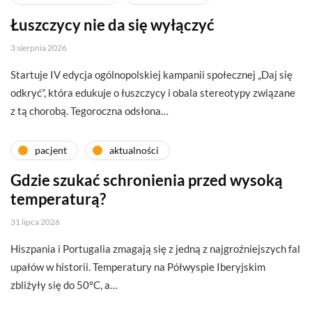
Łuszczycy nie da się wyłączyć
3 sierpnia 2026
Startuje IV edycja ogólnopolskiej kampanii społecznej „Daj się
odkryć”, która edukuje o łuszczycy i obala stereotypy związane
z tą chorobą. Tegoroczna odsłona…
pacjent
aktualności
Gdzie szukać schronienia przed wysoką
temperaturą?
31 lipca 2026
Hiszpania i Portugalia zmagają się z jedną z najgroźniejszych fal
upałów w historii. Temperatury na Półwyspie Iberyjskim
zbliżyły się do 50°C, a…