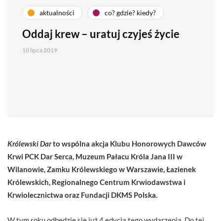
aktualności
co? gdzie? kiedy?
Oddaj krew – uratuj czyjeś życie
10 lipca 2019
Królewski Dar
to wspólna akcja Klubu Honorowych Dawców
Krwi PCK Dar Serca, Muzeum Pałacu Króla Jana III w
Wilanowie, Zamku Królewskiego w Warszawie, Łazienek
Królewskich, Regionalnego Centrum Krwiodawstwa i
Krwiolecznictwa oraz Fundacji DKMS Polska.
W tym roku odbędzie się już 4 edycja tego wydarzenia. Do tej