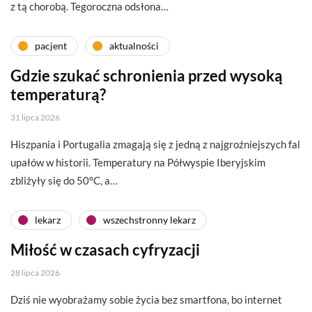
z tą chorobą. Tegoroczna odsłona…
pacjent
aktualności
Gdzie szukać schronienia przed wysoką
temperaturą?
31 lipca 2026
Hiszpania i Portugalia zmagają się z jedną z najgroźniejszych fal
upałów w historii. Temperatury na Półwyspie Iberyjskim
zbliżyły się do 50°C, a…
lekarz
wszechstronny lekarz
Miłość w czasach cyfryzacji
28 lipca 2026
Dziś nie wyobrażamy sobie życia bez smartfona, bo internet