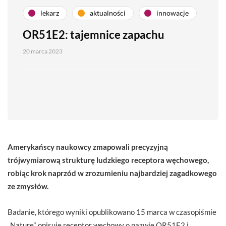
lekarz
aktualności
innowacje
OR51E2: tajemnice zapachu
20 marca 2023
Amerykańscy naukowcy zmapowali precyzyjną
trójwymiarową strukturę ludzkiego receptora węchowego,
robiąc krok naprzód w zrozumieniu najbardziej zagadkowego
ze zmysłów.
Badanie, którego wyniki opublikowano 15 marca w czasopiśmie
„Nature”, opisuje receptor węchowy o nazwie OR51E2 i