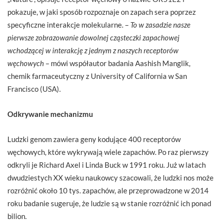
pokazuje, w jaki sposób rozpoznaje on zapach sera poprzez
specyficzne interakcje molekularne. –
To w zasadzie nasze
pierwsze zobrazowanie dowolnej cząsteczki zapachowej
wchodzącej w interakcję z jednym z naszych receptorów
węchowych
– mówi współautor badania Aashish Manglik,
chemik farmaceutyczny z University of California w San
Francisco (USA).
Odkrywanie mechanizmu
Ludzki genom zawiera geny kodujące 400 receptorów
węchowych, które wykrywają wiele zapachów. Po raz pierwszy
odkryli je Richard Axel i Linda Buck w 1991 roku. Już w latach
dwudziestych XX wieku naukowcy szacowali, że ludzki nos może
rozróżnić około 10 tys. zapachów, ale przeprowadzone w 2014
roku badanie sugeruje, że ludzie są w stanie rozróżnić ich ponad
bilion.