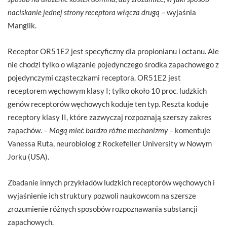
naciskanie jednej strony receptora włącza drugą
– wyjaśnia
Manglik.
Receptor OR51E2 jest specyficzny dla propionianu i octanu. Ale
nie chodzi tylko o wiązanie pojedynczego środka zapachowego z
pojedynczymi cząsteczkami receptora. OR51E2 jest
receptorem węchowym klasy I; tylko około 10 proc. ludzkich
genów receptorów węchowych koduje ten typ. Reszta koduje
receptory klasy II, które zazwyczaj rozpoznają szerszy zakres
zapachów. –
Mogą mieć bardzo różne mechanizmy
– komentuje
Vanessa Ruta, neurobiolog z Rockefeller University w Nowym
Jorku (USA).
Zbadanie innych przykładów ludzkich receptorów węchowych i
wyjaśnienie ich struktury pozwoli naukowcom na szersze
zrozumienie różnych sposobów rozpoznawania substancji
zapachowych.