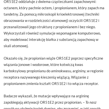
OR51E2 oddziałuje z dwiema cząsteczkami zapachowymi:
octanem, który pachnie octem, i propionianem, który zapach ma
tandetny. Za pomocą mikroskopii krioelektronowej (techniki
obrazowania w rozdzielczości atomowej) oczyścili OR51E2 i
przeanalizowali jego strukturę z propionianem i bez niego.
Wykorzystali również symulacje wspomagane komputerowo,
aby modelować interakcję białka z substancją zapachową w
skali atomowej.
Okazało się, że propionian wiąże OR51E2 poprzez specyficzne
wiązania jonowe i wodorowe, które kotwiczą kwas
karboksylowy propionianu do aminokwasu, argininy, w regionie
receptora nazywanego kieszenią wiążącą. Wiązanie z
propionianem zmienia kształt OR51E2 i to włącza receptor.
Badacze wykazali, że mutacje wpływające na argininę
zapobiegają aktywacji OR51E2 przez propionian. –
To nasz
sposób na ułożenie kostek domina, aby zrozumieć, w jaki sposób