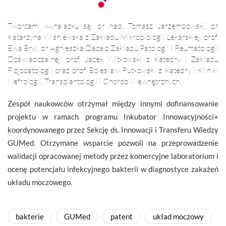
Twórcami wynalazku są: dr hab. Tomasz Jarzembowski, dr
Katarzyna Wiśniewska z Zakładu Mikrobiologii Lekarskiej, prof.
Ewa Bryl, dr Agnieszka Daca z Zakładu Patologii i Reumatologii
Doświadczalnej, prof. Jacek Witkowski z Katedry i Zakładu
Fizjopatologii oraz prof. Bolesław Rutkowski z Katedry i Kliniki
Nefrologii, Transplantologii i Chorób Wewnętrznych.
Zespół naukowców otrzymał między innymi dofinansowanie
projektu w ramach programu Inkubator Innowacyjności+
koordynowanego przez Sekcję ds. Innowacji i Transferu Wiedzy
GUMed. Otrzymane wsparcie pozwoli na przeprowadzenie
walidacji opracowanej metody przez komercyjne laboratorium i
ocenę potencjału infekcyjnego bakterii w diagnostyce zakażeń
układu moczowego.
bakterie
GUMed
patent
układ moczowy