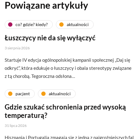
Powiązane artykuły
co? gdzie? kiedy?
aktualności
Łuszczycy nie da się wyłączyć
3 sierpnia 2026
Startuje IV edycja ogólnopolskiej kampanii społecznej „Daj się
odkryć”, która edukuje o łuszczycy i obala stereotypy związane
z tą chorobą. Tegoroczna odsłona…
pacjent
aktualności
Gdzie szukać schronienia przed wysoką
temperaturą?
31 lipca 2026
Hiszpania i Portugalia zmagają się z jedną z najgroźniejszych fal