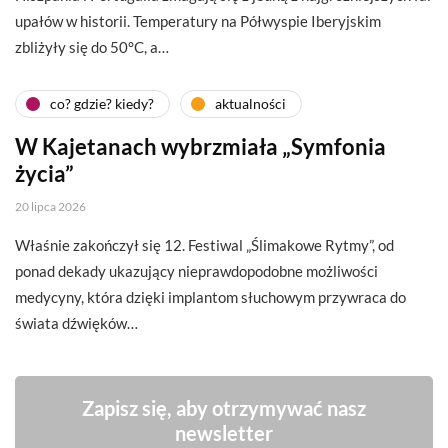
upałów w historii. Temperatury na Półwyspie Iberyjskim
zbliżyły się do 50°C, a…
co? gdzie? kiedy?
aktualności
W Kajetanach wybrzmiała „Symfonia
życia”
20 lipca 2026
Właśnie zakończył się 12. Festiwal „Ślimakowe Rytmy”, od
ponad dekady ukazujący nieprawdopodobne możliwości
medycyny, która dzięki implantom słuchowym przywraca do
świata dźwięków…
Zapisz się, aby otrzymywać nasz
newsletter