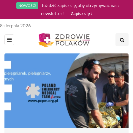
Już dziś zapisz się, aby otrzymywać nasz
NOWOŚĆ!
newsletter!
Zapisz się
8 sierpnia 2026