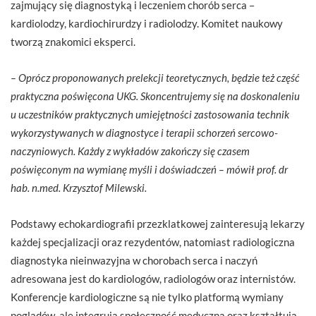
zajmujący się diagnostyką i leczeniem chorób serca –
kardiolodzy, kardiochirurdzy i radiolodzy. Komitet naukowy
tworzą znakomici eksperci.
– O
prócz proponowanych prelekcji teoretycznych, będzie też część
praktyczna poświęcona UKG. Skoncentrujemy się na doskonaleniu
u uczestników praktycznych umiejętności zastosowania technik
wykorzystywanych w diagnostyce i terapii schorzeń sercowo-
naczyniowych.
Każdy z wykładów zakończy się czasem
poświęconym na wymianę myśli i doświadczeń –
mówił prof. dr
hab. n.med. Krzysztof Milewski.
Podstawy echokardiografii przezklatkowej zainteresują lekarzy
każdej specjalizacji oraz rezydentów, natomiast radiologiczna
diagnostyka nieinwazyjna w chorobach serca i naczyń
adresowana jest do kardiologów, radiologów oraz internistów.
Konferencje kardiologiczne są nie tylko platformą wymiany
poglądów, ale integrują społeczność medyczną oraz kształtują