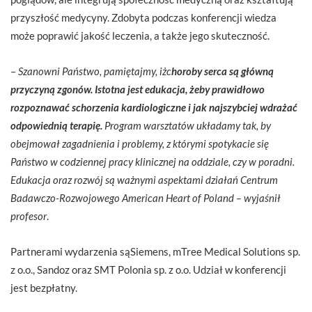
przyszłość medycyny. Zdobyta podczas konferencji wiedza
może poprawić jakość leczenia, a także jego skuteczność.
–
Szanowni Państwo, pamiętajmy, iżc
horoby serca są główną
przyczyną zgonów. Istotna jest edukacja, żeby prawidłowo
rozpoznawać schorzenia kardiologiczne i jak najszybciej wdrażać
odpowiednią terapię.
Program warsztatów układamy tak, by
obejmował zagadnienia i problemy, z którymi spotykacie się
Państwo w codziennej pracy klinicznej na oddziale, czy w poradni.
Edukacja oraz rozwój są ważnymi aspektami działań Centrum
Badawczo-Rozwojowego American Heart of Poland – wyjaśnił
profesor
.
Partnerami wydarzenia sąSiemens, mTree Medical Solutions sp.
z o.o., Sandoz oraz SMT Polonia sp. z o.o. Udział w konferencji
jest bezpłatny.