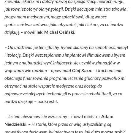
kierunku lekarskim i dalszy rozwój na specjalizacji neurochirurgii,
jak również otorynolaryngologii. Dzięki decyzjom ministra zdrowia i
programom medycznym, mogę spłacić swój dług wobec
społeczeństwa zarówno jako obywatel, jaki i lekarz, za co bardzo
dziękuję
– mówił
lek. Michał Osiński.
–
Od urodzenia jestem głuchy. Byłem skazany na samotność, niebyt
i izolację. Dzięki wszczepionemu implantowi ślimakowemu byłem
jednym z najbardziej wyróżniających się uczniów gimnazjów w
województwie łódzkim – opowiadał
Olaf Kaca
.
– Uruchomienie
obecnego finansowania programu leczenia głuchoty pozwoliło mi
otrzymać na stałe wsparcie medyczne oraz dostęp do
najnowocześniejszych technologii w procesie rehabilitacji, za co
bardzo dziękuję
– podkreślił.
–
Jestem niesamowicie wzruszony
– mówił minister
Adam
Niedzielski
. –
Historie, które przed chwilą usłyszeliśmy, są
prawdziwym życiowym świadectwem tego, jak dużo można zrobić