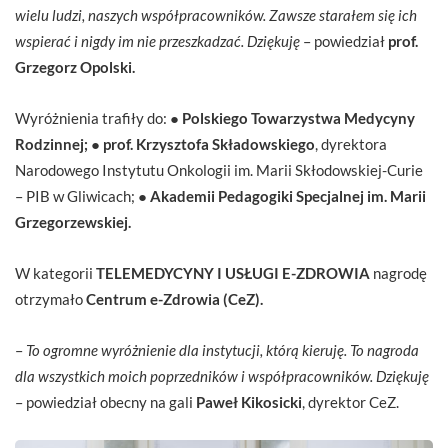
wielu ludzi, naszych współpracowników. Zawsze starałem się ich
wspierać i nigdy im nie przeszkadzać. Dziękuję
– powiedział
p
rof.
Grzegorz Opolski.
Wyróżnienia trafiły do: ●
Polskiego Towarzystwa Medycyny
Rodzinnej;
●
prof. Krzysztofa Składowskiego
, dyrektora
Narodowego Instytutu Onkologii im. Marii Skłodowskiej-Curie
– PIB w Gliwicach; ●
Akademii Pedagogiki Specjalnej im. Marii
Grzegorzewskiej.
W kategorii
TELEMEDYCYNY I USŁUGI E-ZDROWIA
nagrodę
otrzymało
Centrum e-Zdrowia (CeZ).
–
To ogromne wyróżnienie dla instytucji, którą kieruję. To nagroda
dla wszystkich moich poprzedników i współpracowników. Dziękuję
– powiedział obecny na gali
Paweł Kikosicki
, dyrektor CeZ.