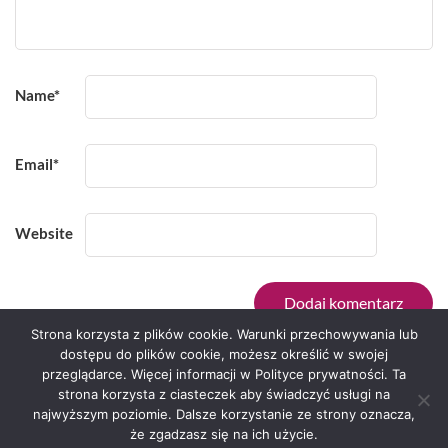
Name
*
Email
*
Website
Strona korzysta z plików cookie. Warunki przechowywania lub
dostępu do plików cookie, możesz określić w swojej
przeglądarce. Więcej informacji w Polityce prywatności. Ta
Serwis zaprojektował
Grzegorz Sztank
.
strona korzysta z ciasteczek aby świadczyć usługi na
najwyższym poziomie. Dalsze korzystanie ze strony oznacza,
że zgadzasz się na ich użycie.