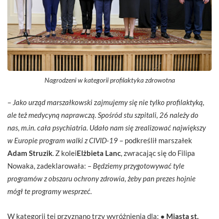
Nagrodzeni w kategorii profilaktyka zdrowotna
–
Jako urząd marszałkowski
z
ajmujemy się nie tylko profilaktyką,
ale też medycyną naprawczą. Spośród stu szpitali, 26 należy do
nas, m.in. cała psychiatria. Udało nam się zrealizować największy
w Europie program walki z CIVID-19
– podkreślił marszałek
Adam Struzik
. Z kolei
Elżbieta Lanc
, zwracając się do Filipa
Nowaka, zadeklarowała: –
Będziemy przygotowywać tyle
programów z obszaru ochrony zdrowia, żeby pan prezes hojnie
mógł te programy wesprzeć
.
W kategorii tej przyznano trzy wyróżnienia dla: ●
Miasta st.