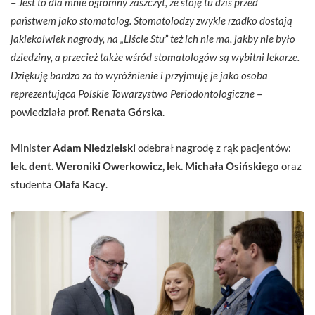
–
Jest to dla mnie ogromny zaszczyt, że stoję tu dziś przed
państwem jako stomatolog. Stomatolodzy zwykle rzadko dostają
jakiekolwiek nagrody, na „Liście Stu” też ich nie ma, jakby nie było
dziedziny, a przecież także wśród stomatologów są wybitni lekarze.
Dziękuję bardzo za to wyróżnienie i przyjmuję je jako osoba
reprezentująca Polskie Towarzystwo Periodontologiczne
–
powiedziała
prof. Renata Górska
.
Minister
Adam Niedzielski
odebrał nagrodę z rąk pacjentów:
lek. dent. Weroniki Owerkowicz, lek. Michała Osińskiego
oraz
studenta
Olafa Kacy
.