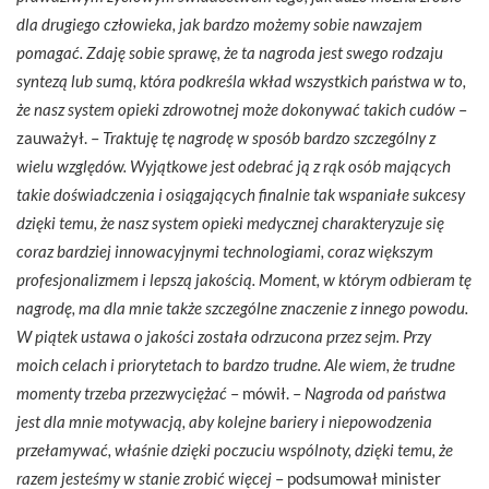
dla drugiego człowieka, jak bardzo możemy sobie nawzajem
pomagać. Zdaję sobie sprawę, że ta nagroda jest swego rodzaju
syntezą lub sumą, która podkreśla wkład wszystkich państwa w to,
że nasz system opieki zdrowotnej może dokonywać takich cudów
–
zauważył. –
Traktuję tę nagrodę w sposób bardzo szczególny z
wielu względów. Wyjątkowe jest odebrać ją z rąk osób mających
takie doświadczenia i osiągających finalnie tak wspaniałe sukcesy
dzięki temu, że nasz system opieki medycznej charakteryzuje się
coraz bardziej innowacyjnymi technologiami, coraz większym
profesjonalizmem i lepszą jakością. Moment, w którym odbieram tę
nagrodę, ma dla mnie także szczególne znaczenie z innego powodu.
W piątek ustawa o jakości została odrzucona przez sejm. Przy
moich celach i priorytetach to bardzo trudne. Ale wiem, że trudne
momenty trzeba przezwyciężać
– mówił. –
Nagroda od państwa
jest dla mnie motywacją, aby kolejne bariery i niepowodzenia
przełamywać, właśnie dzięki poczuciu wspólnoty, dzięki temu, że
razem jesteśmy w stanie zrobić więcej
– podsumował minister