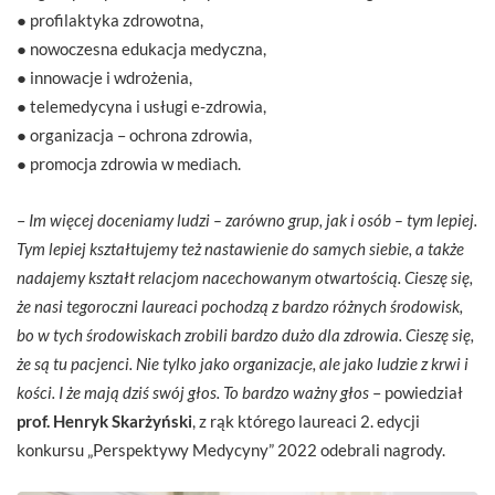
● profilaktyka zdrowotna,
● nowoczesna edukacja medyczna,
● innowacje i wdrożenia,
● telemedycyna i usługi e-zdrowia,
● organizacja – ochrona zdrowia,
● promocja zdrowia w mediach.
–
Im więcej doceniamy ludzi – zarówno grup, jak i osób – tym lepiej.
Tym lepiej kształtujemy też nastawienie do samych siebie, a także
nadajemy kształt relacjom nacechowanym otwartością. Cieszę się,
że nasi tegoroczni laureaci pochodzą z bardzo różnych środowisk,
bo w tych środowiskach zrobili bardzo dużo dla zdrowia. Cieszę się,
że są tu pacjenci. Nie tylko jako organizacje, ale jako ludzie z krwi i
kości. I że mają dziś swój głos. To bardzo ważny głos
– powiedział
prof. Henryk Skarżyński
, z rąk którego laureaci 2. edycji
konkursu „Perspektywy Medycyny” 2022 odebrali nagrody.