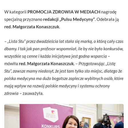
W kategorii
PROMOCJA ZDROWIA W MEDIACH
nagrodę
specjalną przyznano
redakcji „Pulsu Medycyny”
. Odebrała ją
red.
Małgorzata Konaszczuk
.
–
„Lista Stu” przez dwadzieścia lat stała się marką, o którą cały czas
dbamy. I tak jak pan profesor wspomniał, ile by nie było konkursów,
wszystkie są cenne i każda inicjatywa jest godna wsparcia
–
mówiła
red.
Małgorzata Konaszczuk
. –
Przygotowując „Listę
Stu”, zawsze mamy niedosyt, że jest tam tylko sto miejsc, dlatego że
polska medycyna ma dużo bogatsze zaplecze wybitnych osób, które
mają wpływ na rozwój polskie medycyny i systemu ochrony
zdrowia
– zauważyła.