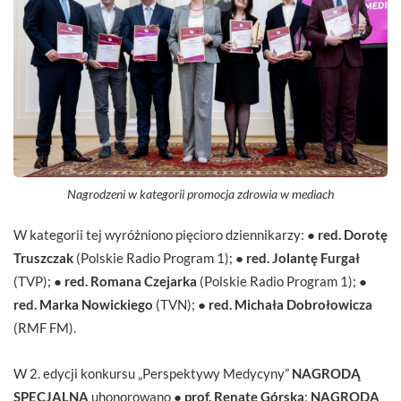
Nagrodzeni w kategorii promocja zdrowia w mediach
W kategorii tej wyróżniono pięcioro dziennikarzy: ●
red. Dorotę
Truszczak
(Polskie Radio Program 1); ●
red. Jolantę Furgał
(TVP); ●
red. Romana Czejarka
(Polskie Radio Program 1); ●
red. Marka Nowickiego
(TVN); ●
red. Michała Dobrołowicza
(RMF FM).
W 2. edycji konkursu „Perspektywy Medycyny”
NAGRODĄ
SPECJALNĄ
uhonorowano ●
prof. Renatę Górską
;
NAGRODĄ