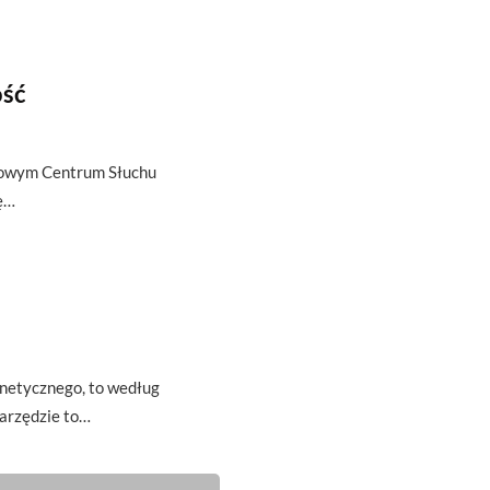
ość
atowym Centrum Słuchu
ię…
u
gnetycznego, to według
arzędzie to…