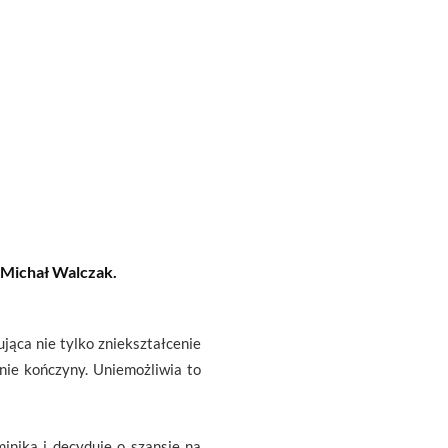
 Michał Walczak.
jąca nie tylko zniekształcenie
nie kończyny. Uniemożliwia to
inika i decyduje o szansie na