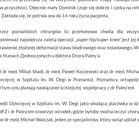
przyszłości. Obecnie mały Dominik czuje się dobrze i czeka na reha
. Zakłada się, że potrwa ona do 14 roku życia pacjenta.
rzez poznańskich chirurgów to przełomowa chwila dla wszy
onieważ największa zaletą operacji „super hip/super knee” jest jej
prawienie złożonej deformacji stawu biodrowego oraz kolanowego. W
 Stanach Zjednoczonych u doktora Drora Paley’a.
i dr med. Milud Shadi, dr med. Paweł Koczewski oraz dr med. Micha
iecięcej w Szpitalu im. W. Degi w Poznaniu). Poznańscy ortoped
W
tym celu
planują nawiązanie ściślejszej współpracy z dr Paley’em.
pedii Dziecięcej w Szpitalu im. W. Degi jako wiodąca placówka w dzi
NFZ i dr Paley’em stworzyć ośrodek, gdzie byłoby można leczyć chor
wi dr med. Michał Walczak, jeden ze specjalistów, który wziął udział 