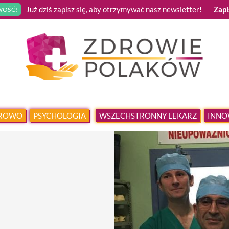
Już dziś zapisz się, aby otrzymywać nasz newsletter!
Zapi
OŚĆ!
DROWO
PSYCHOLOGIA
WSZECHSTRONNY LEKARZ
INNO