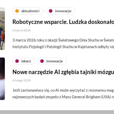
aktualności
innowacje
Robotyczne wsparcie. Ludzka doskonał
3 marca 2026
3 marca 2026 roku z okazji Światowego Dnia Słuchu w Świ
Instytutu Fizjologii i Patologii Słuchu w Kajetanach odbyły s
lekarz
innowacje
Nowe narzędzie AI zgłębia tajniki mózg
6 lutego 2026
Jeśli zastanawiasz się, co AI może wyczytać z rezonansu ma
najnowszych badań zespołu z Mass General Brigham (USA) n