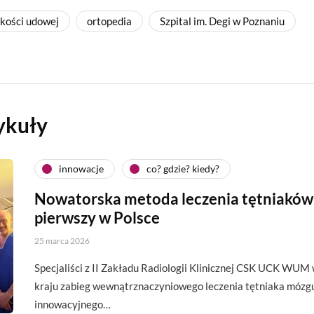
 kości udowej
ortopedia
Szpital im. Degi w Poznaniu
ykuły
innowacje
co? gdzie? kiedy?
Nowatorska metoda leczenia tętniaków
pierwszy w Polsce
25 marca 2026
Specjaliści z II Zakładu Radiologii Klinicznej CSK UCK WUM
kraju zabieg wewnątrznaczyniowego leczenia tętniaka mózg
innowacyjnego…