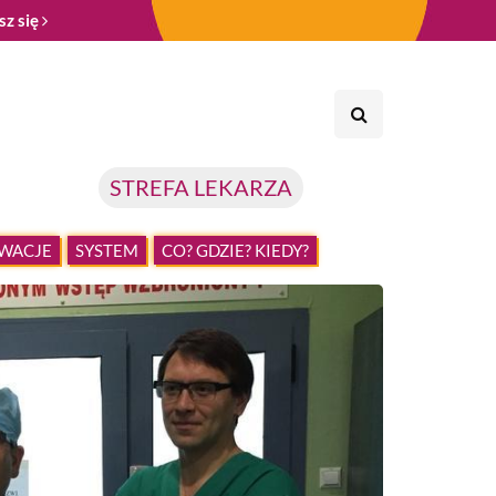
sz się
STREFA LEKARZA
WACJE
SYSTEM
CO? GDZIE? KIEDY?