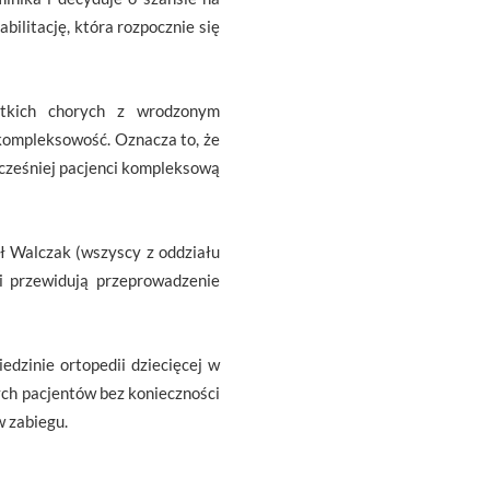
bilitację, która rozpocznie się
stkich chorych z wrodzonym
 kompleksowość. Oznacza to, że
cześniej pacjenci kompleksową
ł Walczak (wszyscy z oddziału
zi przewidują przeprowadzenie
edzinie ortopedii dziecięcej w
ych pacjentów bez konieczności
w zabiegu.