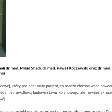
li dr med. Milud Shadi, dr med. Paweł Koczewski oraz dr med.
niu
owej, który posiadał mały pacjent, to bardzo złożona wada powodu
ość i nieprawidłową budowę stawu kolanowego, ale również skróce
wój.
esem, co przekłada się na wszystkie pozostałe etapy rozwoju Dom