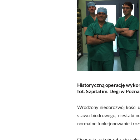
Historyczną operację wykona
fot. Szpital im. Degi w Pozna
Wrodzony niedorozwój kości ud
stawu biodrowego, niestabiln
normalne funkcjonowanie i roz
Operacja zakończyła się sukc