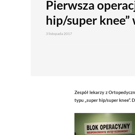
Pierwsza operac
hip/super knee” 
3 listopada 2017
Zespół lekarzy z Ortopedyczn
typu „super hip/super knee”. 