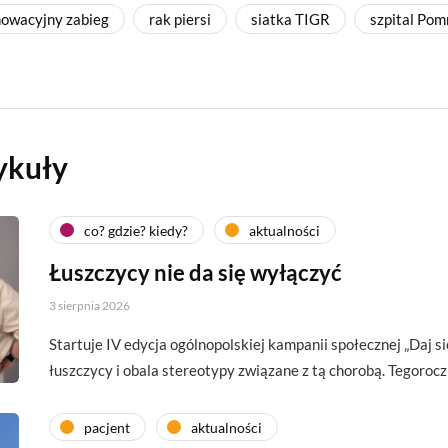
nowacyjny zabieg
rak piersi
siatka TIGR
szpital Pom
ykuły
co? gdzie? kiedy?
aktualności
Łuszczycy nie da się wyłączyć
3 sierpnia 2026
Startuje IV edycja ogólnopolskiej kampanii społecznej „Daj si
łuszczycy i obala stereotypy związane z tą chorobą. Tegoroc
pacjent
aktualności