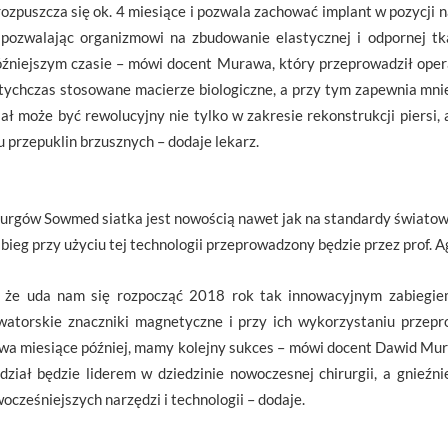
zpuszcza się ok. 4 miesiące i pozwala zachować implant w pozycji n
 pozwalając organizmowi na zbudowanie elastycznej i odpornej tk
źniejszym czasie – mówi docent Murawa, który przeprowadził opera
otychczas stosowane macierze biologiczne, a przy tym zapewnia mni
ał może być rewolucyjny nie tylko w zakresie rekonstrukcji piersi,
 przepuklin brzusznych – dodaje lekarz.
urgów Sowmed siatka jest nowością nawet jak na standardy światow
abieg przy użyciu tej technologii przeprowadzony będzie przez prof. 
 że uda nam się rozpocząć 2018 rok tak innowacyjnym zabiegie
watorskie znaczniki magnetyczne i przy ich wykorzystaniu przepro
e dwa miesiące później, mamy kolejny sukces – mówi docent Dawid Mur
ział będzie liderem w dziedzinie nowoczesnej chirurgii, a gnieźn
cześniejszych narzędzi i technologii – dodaje.