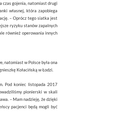
a czas gojenia, natomiast drugi
anki własnej, która zapobiega
cję. – Oprócz tego siatka jest
ejsze ryzyku stanów zapalnych
 ale również operowania innych
e, natomiast w Polsce była ona
Agnieszkę Kołacińską w Łodzi.
m. Pod koniec listopada 2017
wadziliśmy pionierski w skali
awa. – Mam nadzieję, że dzięki
ieńscy pacjenci będą mogli być