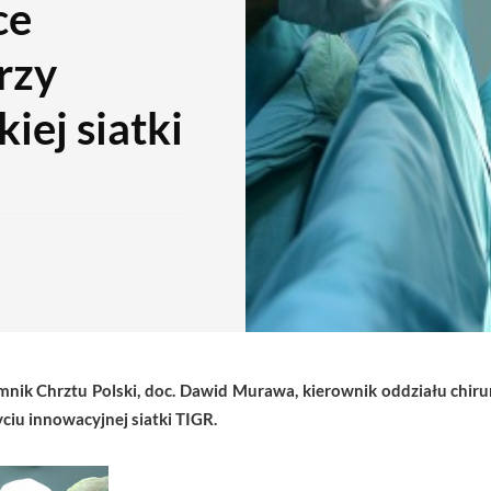
ce
rzy
iej siatki
nik Chrztu Polski
, d
oc. Dawid Murawa, kierownik oddziału chirur
yciu innowacyjnej siatki TIGR.