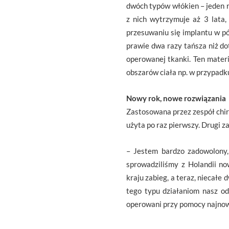
dwóch typów włókien – jeden ro
z nich wytrzymuje aż 3 lata,
przesuwaniu się implantu w pó
prawie dwa razy tańsza niż d
operowanej tkanki. Ten materi
obszarów ciała np. w przypadku
Nowy rok, nowe rozwiązania
Zastosowana przez zespół chir
użyta po raz pierwszy. Drugi z
– Jestem bardzo zadowolony,
sprowadziliśmy z Holandii no
kraju zabieg, a teraz, niecał
tego typu działaniom nasz odd
operowani przy pomocy najnowo