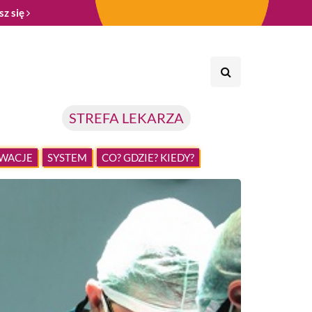
sz się
STREFA LEKARZA
WACJE
SYSTEM
CO? GDZIE? KIEDY?