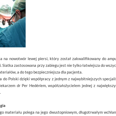
a na nowotwór lewej piersi, który został zakwalifikowany do amput
 Siatka zastosowana przy zabiegu jest nie tylko łatwiejsza do wszyc
eriałów, a do tego bezpieczniejsza dla pacjenta.
a do Polski dzięki współpracy z jednym z najwybitniejszych specjal
 lekarzem dr Per Hedén’em, współzałożycielem jednej z największ
.
gia
o materiału polega na jego dwustopniowym, długotrwałym wchłani