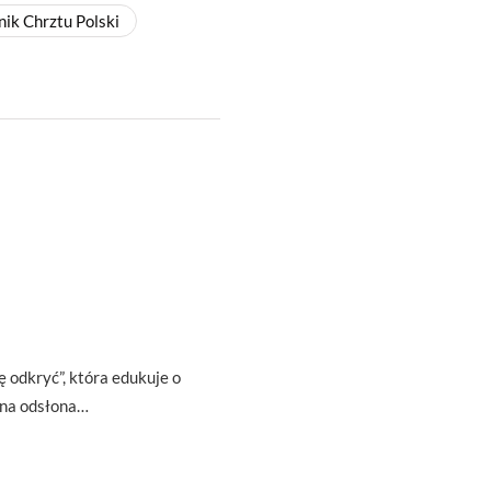
nik Chrztu Polski
ę odkryć”, która edukuje o
zna odsłona…