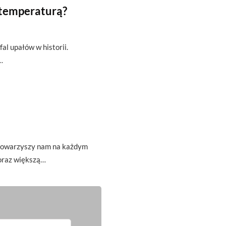
 temperaturą?
fal upałów w historii.
…
t towarzyszy nam na każdym
oraz większą…