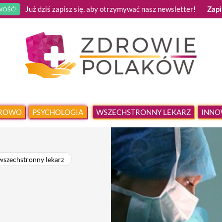
Już dziś zapisz się, aby otrzymywać nasz newsletter!
Zapi
OŚĆ!
DROWO
PSYCHOLOGIA
WSZECHSTRONNY LEKARZ
INNO
wszechstronny lekarz