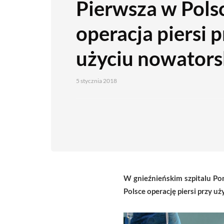
Pierwsza w Pols
operacja piersi p
użyciu nowatorsk
5 stycznia 2018
W gnieźnieńskim szpitalu
Pom
Polsce operację piersi przy uż