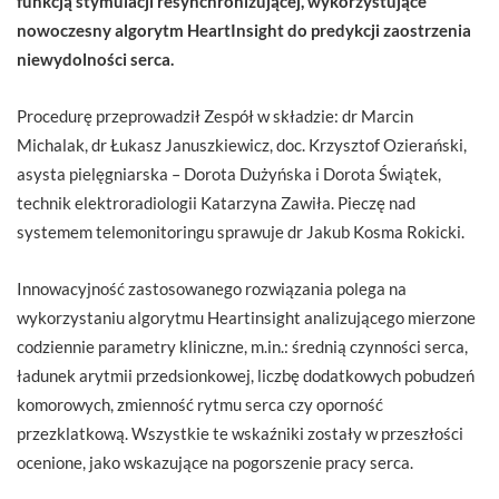
funkcją stymulacji resynchronizującej, wykorzystujące
nowoczesny algorytm HeartInsight do predykcji zaostrzenia
niewydolności serca.
Procedurę przeprowadził Zespół w składzie: dr Marcin
Michalak, dr Łukasz Januszkiewicz, doc. Krzysztof Ozierański,
asysta pielęgniarska – Dorota Dużyńska i Dorota Świątek,
technik elektroradiologii Katarzyna Zawiła. Pieczę nad
systemem telemonitoringu sprawuje dr Jakub Kosma Rokicki.
Innowacyjność zastosowanego rozwiązania polega na
wykorzystaniu algorytmu Heartinsight analizującego mierzone
codziennie parametry kliniczne, m.in.: średnią czynności serca,
ładunek arytmii przedsionkowej, liczbę dodatkowych pobudzeń
komorowych, zmienność rytmu serca czy oporność
przezklatkową. Wszystkie te wskaźniki zostały w przeszłości
ocenione, jako wskazujące na pogorszenie pracy serca.