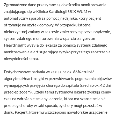
Zgromadzone dane przesyłane są do ośrodka monitorowania
znajdującego się w Klinice Kardiologii UCK WUM w
automatyczny sposób za pomocą nadajnika, który pacjent
otrzymuje na użytek domowy. W przypadku istotnej
niekorzystnej zmiany w zakresie zmierzonym przez urządzenie,
system zdalnego monitorowania w oparciu o algorytm
HeartInsight wysyła do lekarza za pomocą systemu zdalnego
monitorowania alert sugerujący ryzyko przyszłego zaostrzenia
niewydolności serca.
Dotychczasowe badania wskazują na ok. 66% czułość
algorytmu HeartInsight w przewidywaniu pogorszenia objawów
wymagających przyjęcia chorego do szpitala (średnio ok. 42 dni
przed epizodem). Dzięki temu systemowi lekarze zyskują cenny
czas na wdrożenie zmiany leczenia, która ma szanse zmienić
przebieg choroby w taki sposób, by chory mógł pozostać w
domu. Pacjent, któremu wszczepiono nowatorskie urządzenie