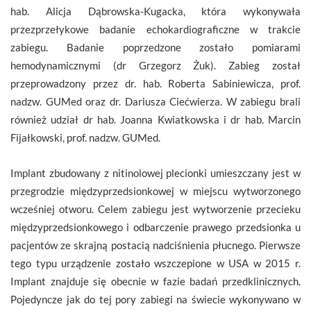
hab. Alicja Dąbrowska-Kugacka, która wykonywała
przezprzełykowe badanie echokardiograficzne w trakcie
zabiegu. Badanie poprzedzone zostało pomiarami
hemodynamicznymi (dr Grzegorz Żuk). Zabieg został
przeprowadzony przez dr. hab. Roberta Sabiniewicza, prof.
nadzw. GUMed oraz dr. Dariusza Ciećwierza. W zabiegu brali
również udział dr hab. Joanna Kwiatkowska i dr hab. Marcin
Fijałkowski, prof. nadzw. GUMed.
Implant zbudowany z nitinolowej plecionki umieszczany jest w
przegrodzie międzyprzedsionkowej w miejscu wytworzonego
wcześniej otworu. Celem zabiegu jest wytworzenie przecieku
międzyprzedsionkowego i odbarczenie prawego przedsionka u
pacjentów ze skrajną postacią nadciśnienia płucnego. Pierwsze
tego typu urządzenie zostało wszczepione w USA w 2015 r.
Implant znajduje się obecnie w fazie badań przedklinicznych.
Pojedyncze jak do tej pory zabiegi na świecie wykonywano w