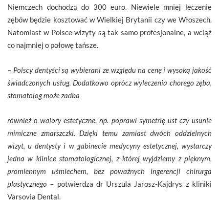
Niemczech dochodzą do 300 euro. Niewiele mniej leczenie
zębów będzie kosztować w Wielkiej Brytanii czy we Włoszech.
Natomiast w Polsce wizyty są tak samo profesjonalne, a wciąż
co najmniej o połowę tańsze.
–
Polscy dentyści są wybierani ze względu na cenę i wysoką jakość
świadczonych usług. Dodatkowo oprócz wyleczenia chorego zęba,
stomatolog może zadba
również o walory estetyczne, np. poprawi symetrię ust czy usunie
mimiczne zmarszczki. Dzięki temu zamiast dwóch oddzielnych
wizyt, u dentysty i w gabinecie medycyny estetycznej, wystarczy
jedna w klinice stomatologicznej, z której wyjdziemy z pięknym,
promiennym uśmiechem, bez poważnych ingerencji chirurga
plastycznego
– potwierdza dr Urszula Jarosz-Kajdrys z kliniki
Varsovia Dental.