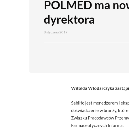
POLMED ma no
dyrektora
8 stycznia 2019
Witolda Włodarczyka zastąpił
Sabiłło jest menedżerem i eks
doświadczenie w branży, które
Związku Pracodawców Przemys
Farmaceutycznych Infarma.