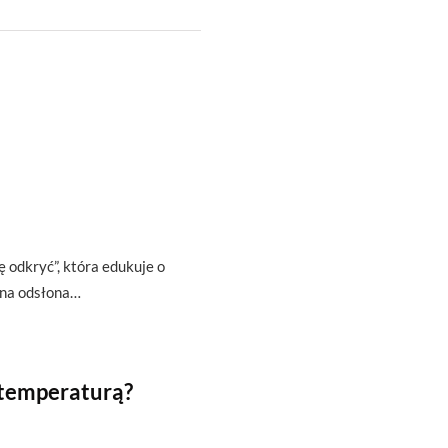
ę odkryć”, która edukuje o
zna odsłona…
 temperaturą?