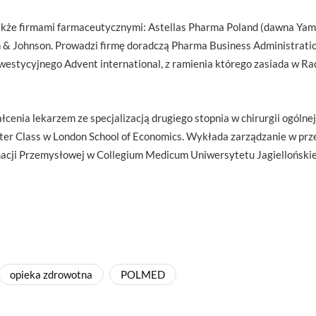
akże firmami farmaceutycznymi: Astellas Pharma Poland (dawna Yama
 & Johnson. Prowadzi firmę doradczą Pharma Business Administration
westycyjnego Advent international, z ramienia którego zasiada w R
ałcenia lekarzem ze specjalizacją drugiego stopnia w chirurgii ogóln
er Class w London School of Economics. Wykłada zarządzanie w pr
cji Przemysłowej w Collegium Medicum Uniwersytetu Jagiellońskie
opieka zdrowotna
POLMED