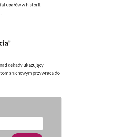
fal upałów w historii.
…
cia”
onad dekady ukazujący
antom słuchowym przywraca do