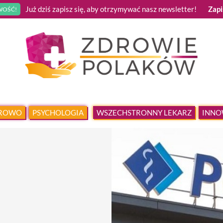
Już dziś zapisz się, aby otrzymywać nasz newsletter!
Zapi
OŚĆ!
DROWO
PSYCHOLOGIA
WSZECHSTRONNY LEKARZ
INNO