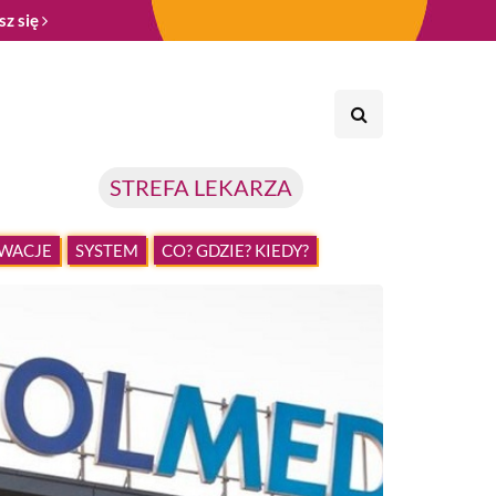
sz się
STREFA LEKARZA
WACJE
SYSTEM
CO? GDZIE? KIEDY?