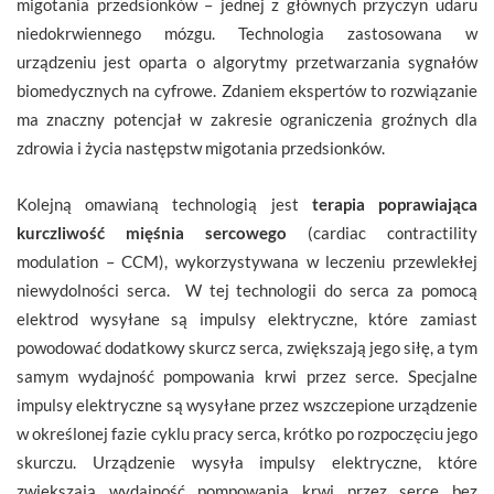
migotania przedsionków – jednej z głównych przyczyn udaru
niedokrwiennego mózgu. Technologia zastosowana w
urządzeniu jest oparta o algorytmy przetwarzania sygnałów
biomedycznych na cyfrowe. Zdaniem ekspertów to rozwiązanie
ma znaczny potencjał w zakresie ograniczenia groźnych dla
zdrowia i życia następstw migotania przedsionków.
Kolejną omawianą technologią jest
terapia poprawiająca
kurczliwość mięśnia sercowego
(cardiac contractility
modulation – CCM), wykorzystywana w leczeniu przewlekłej
niewydolności serca. W tej technologii do serca za pomocą
elektrod wysyłane są impulsy elektryczne, które zamiast
powodować dodatkowy skurcz serca, zwiększają jego siłę, a tym
samym wydajność pompowania krwi przez serce. Specjalne
impulsy elektryczne są wysyłane przez wszczepione urządzenie
w określonej fazie cyklu pracy serca, krótko po rozpoczęciu jego
skurczu. Urządzenie wysyła impulsy elektryczne, które
zwiększają wydajność pompowania krwi przez serce bez