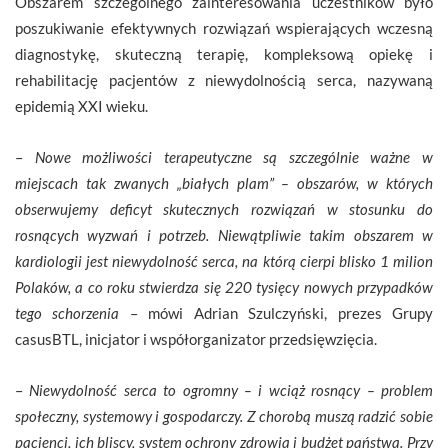
Obszarem szczególnego zainteresowania uczestników było
poszukiwanie efektywnych rozwiązań wspierających wczesną
diagnostykę, skuteczną terapię, kompleksową opiekę i
rehabilitację pacjentów z niewydolnością serca, nazywaną
epidemią XXI wieku.
–
Nowe możliwości terapeutyczne są szczególnie ważne w
miejscach tak zwanych „białych plam” – obszarów, w których
obserwujemy deficyt skutecznych rozwiązań w stosunku do
rosnących wyzwań i potrzeb. Niewątpliwie takim obszarem w
kardiologii jest niewydolność serca, na którą cierpi blisko 1 milion
Polaków, a co roku stwierdza się 220 tysięcy nowych przypadków
tego schorzenia
– mówi Adrian Szulczyński, prezes Grupy
casusBTL, inicjator i współorganizator przedsięwzięcia.
–
Niewydolność serca to ogromny – i wciąż rosnący – problem
społeczny, systemowy i gospodarczy. Z chorobą muszą radzić sobie
pacjenci, ich bliscy, system ochrony zdrowia i budżet państwa. Przy