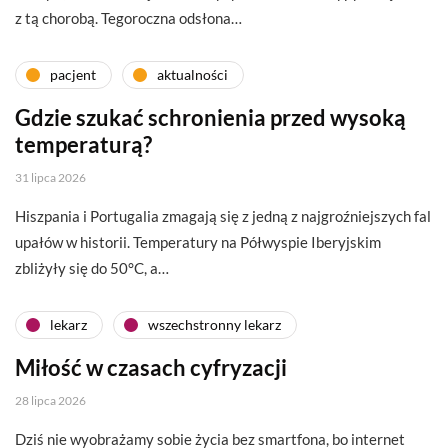
z tą chorobą. Tegoroczna odsłona…
pacjent
aktualności
Gdzie szukać schronienia przed wysoką
temperaturą?
31 lipca 2026
Hiszpania i Portugalia zmagają się z jedną z najgroźniejszych fal
upałów w historii. Temperatury na Półwyspie Iberyjskim
zbliżyły się do 50°C, a…
lekarz
wszechstronny lekarz
Miłość w czasach cyfryzacji
28 lipca 2026
Dziś nie wyobrażamy sobie życia bez smartfona, bo internet