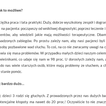
jak to możliwe?
 ciężka praca i lata praktyki. Duży, dobrze wyszkolony zespół i dogr
 na pacjenta: począwszy od wnikliwej diagnostyki, poprzez leczenie i 
jentów, aby wiedzieli jakie mają możliwości terapeutyczne. Dbam
adzonych zabiegów. Po prostu zależy nam, aby nasi pacjenci byl
oby pozbawione wad słuchu. To coś, na co nie zwracamy uwagi na co
jawia się masa problemów. W przypadku małych dzieci naszym celem
ieśnikami, co udaje się nam w 98 proc. U dorosłych zależy nam,
 do nas wiele starszych osób, które mają problemy ze słuchem, a c
 stanie pomóc.
st bardzo dużo…
c dzieci 3 rodzi się głuchych. Z prowadzonych przez nas dużych b
tencjalne kłopoty ma nawet do 20 proc.! Oczywiście to nie znacz