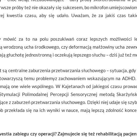
wsze próby też nie okazały się sukcesem, bo mikrofon umiejscowiony
ej kwestia czasu, aby się udało. Uważam, że za jakiś czas tak
mówić za to na polu poszukiwań coraz lepszych możliwości le
ą wrodzoną ucha środkowego, czy deformacją małżowiny ucha zewnęt
ają głuchotę jednostronną i oczekują lepszego słuchu – dziś już też
 są centralne zaburzenia przetwarzania słuchowego – sytuacja, gdy 
 towarzyszą temu problemyz zachowaniem wskazującym na ADHD. N
że mają one wiele wspólnego. W Kajetanach od jakiegoś czasu prowa
Stymulacji Polimodalnej Percepcji Sensorycznej metodą Skarżyńs
e z zaburzeń przetwarzania słuchowego. Dzięki niej udaje się szybc
b przekłada się na ich wyniki w nauce, mają lepszą zdolność koncen
estia zabiegu czy operacji? Zajmujecie się też rehabilitacją pacj