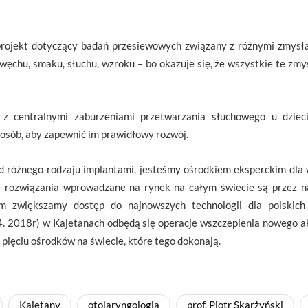
projekt dotyczący badań przesiewowych związany z różnymi zmysł
ęchu, smaku, słuchu, wzroku – bo okazuje się, że wszystkie te zmys
t z centralnymi zaburzeniami przetwarzania słuchowego u dzie
ch osób, aby zapewnić im prawidłowy rozwój.
 różnego rodzaju implantami, jesteśmy ośrodkiem eksperckim dla wi
 rozwiązania wprowadzane na rynek na całym świecie są przez n
 zwiększamy dostęp do najnowszych technologii dla polskich 
04. 2018r) w Kajetanach odbędą się operacje wszczepienia nowego 
pięciu ośrodków na świecie, które tego dokonają.
Kajetany
otolaryngologia
prof. Piotr Skarżyński