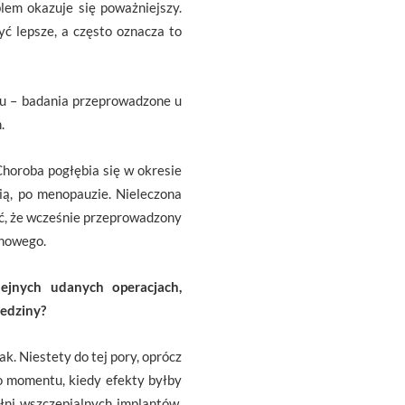
oblem okazuje się poważniejszy.
ć lepsze, a często oznacza to
hu – badania przeprowadzone u
.
Choroba pogłębia się w okresie
sią, po menopauzie. Nieleczona
ieć, że wcześnie przeprowadzony
chowego.
lejnych udanych operacjach,
iedziny?
k. Niestety do tej pory, oprócz
go momentu, kiedy efekty byłby
łni wszczepialnych implantów,