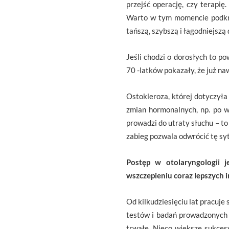
przejść operację, czy terapię.
Warto w tym momencie podkreś
tańszą, szybszą i łagodniejszą 
Jeśli chodzi o dorosłych to 
70 -latków pokazały, że już naw
Ostokleroza, której dotyczyła
zmian hormonalnych, np. po wy
prowadzi do utraty słuchu – to
zabieg pozwala odwrócić tę sy
Postęp w otolaryngologii j
wszczepieniu coraz lepszych i
Od kilkudziesięciu lat pracuje
testów i badań prowadzonych w
trwałe. Nieco większe sukces