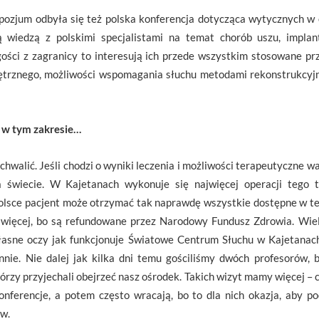
ozjum odbyła się też polska konferencja dotycząca wytycznych w o
ją wiedzą z polskimi specjalistami na temat chorób uszu, implant
 gości z zagranicy to interesują ich przede wszystkim stosowane p
trznego, możliwości wspomagania słuchu metodami rekonstrukcyjny
 w tym zakresie…
walić. Jeśli chodzi o wyniki leczenia i możliwości terapeutyczne wa
 świecie. W Kajetanach wykonuje się najwięcej operacji tego 
olsce pacjent może otrzymać tak naprawdę wszystkie dostępne w te
 więcej, bo są refundowane przez Narodowy Fundusz Zdrowia. Wiel
łasne oczy jak funkcjonuje Światowe Centrum Słuchu w Kajetanach,
nie. Nie dalej jak kilka dni temu gościliśmy dwóch profesorów, 
zy przyjechali obejrzeć nasz ośrodek. Takich wizyt mamy więcej – c
nferencje, a potem często wracają, bo to dla nich okazja, aby p
ów.