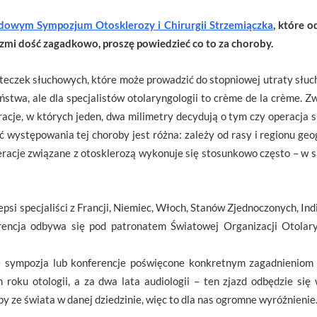
owym Sympozjum Otosklerozy i Chirurgii Strzemiączka
, które 
rzmi dość zagadkowo, proszę powiedzieć co to za choroby.
teczek słuchowych, które może prowadzić do stopniowej utraty słuchu
twa, ale dla specjalistów otolaryngologii to crème de la crème. Zw
acje, w których jeden, dwa milimetry decydują o tym czy operacja si
 występowania tej choroby jest różna: zależy od rasy i regionu geog
eracje związane z otosklerozą wykonuje się stosunkowo często – w
psi specjaliści z Francji, Niemiec, Włoch, Stanów Zjednoczonych, Indi
rencja odbywa się pod patronatem Światowej Organizacji Otolar
 sympozja lub konferencje poświęcone konkretnym zagadnieniom
roku otologii, a za dwa lata audiologii – ten zjazd odbędzie się
y ze świata w danej dziedzinie, więc to dla nas ogromne wyróżnienie