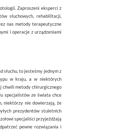
tologii. Zaproszeni eksperci z
ów słuchowych, rehabilitacji,
rzez nas metody terapeutyczne
mi i operacje z urządzeniami
d słuchu, to jesteśmy jednym z
typu w kraju, a w niektórych
j chwili metody chirurgicznego
u specjalistów ze świata chce
 niektórzy nie dowierzają, że
byłych prezydentów stuletnich
zołowi specjaliści przyjeżdżają
odpatrzeć pewne rozwiązania i