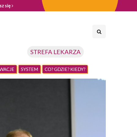
sz się
STREFA LEKARZA
WACJE
SYSTEM
CO? GDZIE? KIEDY?