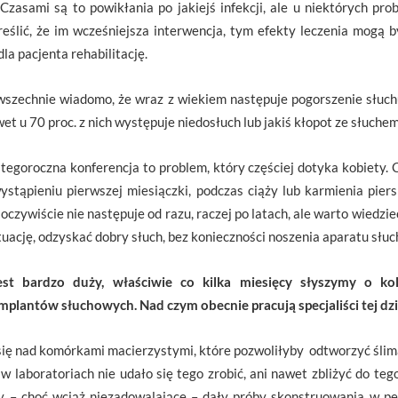
 Czasami są to powikłania po jakiejś infekcji, ale u niektórych pr
lić, że im wcześniejsza interwencja, tym efekty leczenia mogą by
dla pacjenta rehabilitację.
powszechnie wiadomo, że wraz z wiekiem następuje pogorszenie słuc
et u 70 proc. z nich występuje niedosłuch lub jakiś kłopot ze słuchem
 tegoroczna konferencja to problem, który częściej dotyka kobiety. 
stąpieniu pierwszej miesiączki, podczas ciąży lub karmienia pier
 oczywiście nie następuje od razu, raczej po latach, ale warto wiedz
tuację, odzyskać dobry słuch, bez konieczności noszenia aparatu słu
est bardzo duży, właściwie co kilka miesięcy słyszymy o ko
mplantów słuchowych. Nad czym obecnie pracują specjaliści tej dz
 się nad komórkami macierzystymi, które pozwoliłyby odtworzyć ślima
 laboratoriach nie udało się tego zrobić, ani nawet zbliżyć do te
y – choć wciąż niezadowalające – dały próby skonstruowania w pe