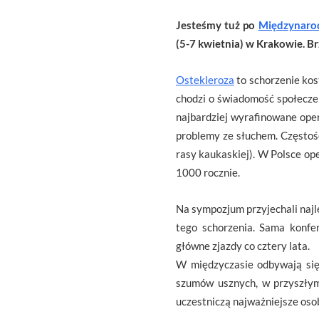
Jesteśmy tuż po
Międzynarod
(5-7 kwietnia) w Krakowie. B
Ostekleroza
to schorzenie kos
chodzi o świadomość społeczeńs
najbardziej wyrafinowane oper
problemy ze słuchem. Częstość
rasy kaukaskiej). W Polsce op
1000 rocznie.
Na sympozjum przyjechali najle
tego schorzenia. Sama konfe
główne zjazdy co cztery lata.
W międzyczasie odbywają się
szumów usznych, w przyszłym 
uczestniczą najważniejsze osob