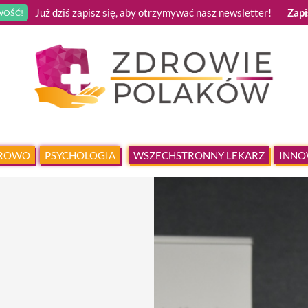
Już dziś zapisz się, aby otrzymywać nasz newsletter!
Zapi
OŚĆ!
DROWO
PSYCHOLOGIA
WSZECHSTRONNY LEKARZ
INNO