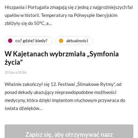
Hiszpania i Portugalia zmagają się z jedną z najgroźniejszych fal
upałów w historii. Temperatury na Półwyspie Iberyjskim
zbliżyły się do 50°C, a…
co? gdzie? kiedy?
aktualności
W Kajetanach wybrzmiała „Symfonia
życia”
20 lipca 2026
Właśnie zakończył się 12. Festiwal „Ślimakowe Rytmy”, od
ponad dekady ukazujący nieprawdopodobne możliwości
medycyny, która dzięki implantom słuchowym przywraca do
świata dźwięków…
Zapisz się, aby otrzymywać nasz