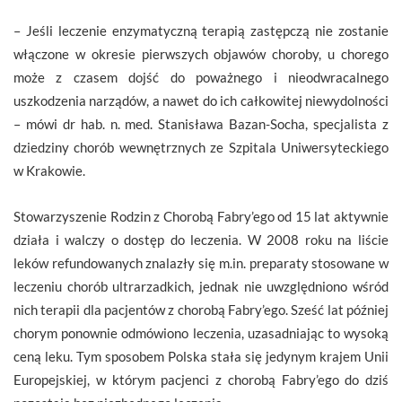
– Jeśli leczenie enzymatyczną terapią zastępczą nie zostanie
włączone w okresie pierwszych objawów choroby, u chorego
może z czasem dojść do poważnego i nieodwracalnego
uszkodzenia narządów, a nawet do ich całkowitej niewydolności
– mówi dr hab. n. med. Stanisława Bazan-Socha, specjalista z
dziedziny chorób wewnętrznych ze Szpitala Uniwersyteckiego
w Krakowie.
Stowarzyszenie Rodzin z Chorobą Fabry’ego od 15 lat aktywnie
działa i walczy o dostęp do leczenia. W 2008 roku na liście
leków refundowanych znalazły się m.in. preparaty stosowane w
leczeniu chorób ultrarzadkich, jednak nie uwzględniono wśród
nich terapii dla pacjentów z chorobą Fabry’ego. Sześć lat później
chorym ponownie odmówiono leczenia, uzasadniając to wysoką
ceną leku. Tym sposobem Polska stała się jedynym krajem Unii
Europejskiej, w którym pacjenci z chorobą Fabry’ego do dziś