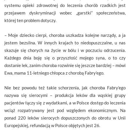
systemu opieki zdrowotnej do leczenia chorób rzadkich jest
przejawem dyskryminacji wobec „garstki” społeczeństwa,
której ten problem dotyczy.
– Moje dziecko cierpi, choroba uszkadza kolejne narządy, a ja
jestem bezsilna. W innych krajach to niedopuszczalne, u nas
skazuje się chorych na życie w bólu i w poczuciu odrzucenia.
Każdego dnia boję się o przyszłość mojego syna, o to czy
dostanie lek, zanim choroba rozwinie się jeszcze bardziej – mówi
Ewa, mama 11-letniego chłopca z chorobą Fabry’ego.
Nie bez powodu też takie schorzenia, jak choroba Fabry’ego
nazywa się sierocymi – produkcja leków dla wąskiej grupy
pacjentów łączy się z wydatkami, a w Polsce dostęp do leczenia
wciąż rozpatrywany jest pod względem ekonomicznym. Na
ponad 220 leków sierocych dopuszczonych do obrotu w Unii
Europejskiej, refundacją w Polsce objętych jest 26.