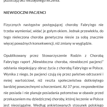
pozostają bez niezbędnego leczenia.
NIEWIDOCZNI PACJENCI
Fizycznych następstw postępującej choroby Fabry’ego nie
trzeba wymieniać, widać je gołym okiem. Jednak przewlekła, do
tego nieleczona choroba genetyczna niesie za sobą znacznie
więcej poważnych konsekwencji, niż zmiany w wyglądzie.
Opublikowany przez Stowarzyszenie Rodzin z Chorobą
Fabry’ego raport „Niewidoczna choroba, niewidoczni pacjenci”
odsłania niepokojący obraz życia z chorobą Fabry’ego w Polsce.
Wynika z niego, że pacjenci czują się przez państwo odrzuceni i
mniej wartościowi, niż reszta społeczeństwa dotkniętego
bardziej powszechnymi schorzeniami. Aż 37 proc. respondentów
nie posiada i nie planuje posiadania potomstwa w obawie przed
przekazaniem mu dziedzicznej choroby, której leczenie w Polsce
jest nieosiągalne. Według ankietowanych stosunek polskiego