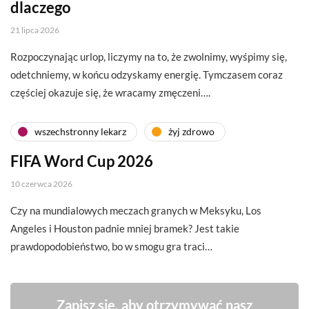
dlaczego
21 lipca 2026
Rozpoczynając urlop, liczymy na to, że zwolnimy, wyśpimy się,
odetchniemy, w końcu odzyskamy energię. Tymczasem coraz
częściej okazuje się, że wracamy zmęczeni….
wszechstronny lekarz
żyj zdrowo
FIFA Word Cup 2026
10 czerwca 2026
Czy na mundialowych meczach granych w Meksyku, Los
Angeles i Houston padnie mniej bramek? Jest takie
prawdopodobieństwo, bo w smogu gra traci…
Zapisz się, aby otrzymywać nasz