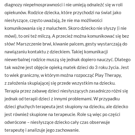
diagnozy niepełnosprawności i nie umieją odnaleźć się w roli
opiekunów. Rodzice dziecka, które przychodzi na świat jako
niesłyszące, często uważają, że nie ma możliwości
komunikowania się z maluchem. Skoro dziecko nie słyszy (i nie
mówi), to oni też milczą. A przecież można komunikować się bez
słów! Marszczenie brwi, kiwanie palcem, gesty wystarczają do
nawiązaniu kontaktu z dzieckiem. Takiej komunikacji
niewerbalnej rodzice muszą się jednak dopiero nauczyć. Dlatego
tak ważne jest objęcie opieką matek dzieci do 3 roku życia. Jest
to wiek graniczny, w którym można rozpocząć Play Therapy,
z założenia skupiającej się przede wszystkim na dziecku.
Terapia przez zabawę dzieci niesłyszących zasadniczo różni się
jednak od terapii dzieci z innymi problemami. W przypadku
dzieci głuchych terapeuta jest skupiony na dziecku, ale dziecko
jest również skupione na terapeucie. Role są więc po części
odwrócone – niesłyszące dziecko cały czas obserwuje
terapeutę i analizuje jego zachowanie.