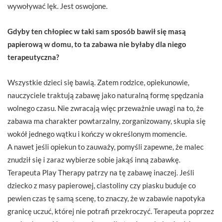
wywoływać lęk. Jest oswojone.
Gdyby ten chłopiec w taki sam sposób bawił się masą
papierową w domu, to ta zabawa nie byłaby dla niego
terapeutyczna?
Wszystkie dzieci się bawią. Zatem rodzice, opiekunowie,
nauczyciele traktują zabawę jako naturalną formę spędzania
wolnego czasu. Nie zwracają więc przeważnie uwagi na to, że
zabawa ma charakter powtarzalny, zorganizowany, skupia się
wokół jednego wątku i kończy w określonym momencie.
A nawet jeśli opiekun to zauważy, pomyśli zapewne, że malec
znudził się i zaraz wybierze sobie jakąś inną zabawkę.
Terapeuta Play Therapy patrzy na tę zabawę inaczej. Jeśli
dziecko z masy papierowej, ciastoliny czy piasku buduje co
pewien czas tę samą scenę, to znaczy, że w zabawie napotyka
granicę uczuć, której nie potrafi przekroczyć. Terapeuta poprzez