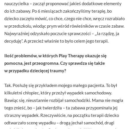
nauczycielka – zaczął proponować jakieś dodatkowe elementy
do ich zabawy. Po 6 miesiącach zakończyliśmy terapię, bo
dziecko zaczęło mówić, co chce, czego nie chce, wręcz rozrabiało
w przedszkolu, wiodąc prym wśród rówieśników w czasie zabaw.
Najwyraźniej odzyskało poczucie sprawczości – „Ja rządzę, ja
decyduję”. A przecież właśnie to było celem jego terapii.
Ilość problemów, w których Play Therapy okazuje się
pomocna, jest przeogromna. Czy sprawdza się także
w przypadku dziecięcej traumy?
Tak. Posłużę się przykładem mojego małego pacjenta. To był
kilkuletni chłopiec, który przeżył wypadek samochodowy.
Bawiąc się, nieustannie rozbijał samochodziki. Mama nie mogła
tego znieść, bo – jak twierdziła – ta zabawa przypominała jej
straszny wypadek. Rzeczywiście, na początku terapii dziecko
odtwarzało scenę wypadku – drogą jechał samochód, drugi