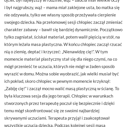
i był najgrubszy, wąż – mama miał zaklejone usta, bo matka się
nie odzywała, tylko we własny sposób przeżywała cierpienie
swojego dziecka. Na przełomowej sesji chłopiec zaczął zmieniać
charakter zabawy – bawił się bardziej dynamicznie. Początkowo
tylko zagniatał, ściskał materiał, potem walił pięścią w stół, na
którym leżała masa plastyczna. W końcu chłopiec zaczął rzucać
nią o ziemię, deptać i krzyczeć: „Nienawidzę cię!”. W tym
momencie materiał plastyczny stał się dla niego czymś, na co
mógł przenieść te uczucia, których nie mógł w żaden sposób
wyrazić w domu. Można sobie wyobrazić, jak wielki musiał być
ich pokład, skoro chłopiec w pewnym momencie krzyknął:
„Zabiję cię!” i zaczął mocno walić masą plastyczną w ścianę. To
była kluczowa sesja dla jego terapii. Chłopiec w warunkach
stworzonych przez terapeutę poczuł się bezpiecznie i dzięki
temu mógł skonfrontować się ze swoimi najbardziej
skrywanymi uczuciami. Terapeuta przyjął i zaakceptował
wszystkie uczucia dziecka. Podczas kolejnej sesji masa