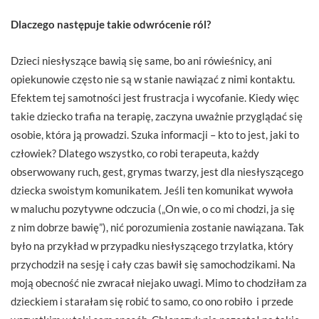
Dlaczego następuje takie odwrócenie ról?
Dzieci niesłyszące bawią się same, bo ani rówieśnicy, ani
opiekunowie często nie są w stanie nawiązać z nimi kontak­tu.
Efektem tej samotności jest frustracja i wycofanie. Kiedy więc
takie dziecko trafia na terapię, zaczyna uważnie przyglądać się
osobie, która ją prowadzi. Szuka informacji – kto to jest, jaki to
człowiek? Dlatego wszystko, co robi terapeuta, każdy
obserwowany ruch, gest, grymas twarzy, jest dla niesłyszącego
dziecka swoistym komunikatem. Jeśli ten komunikat wywoła
w maluchu pozytywne odczucia („On wie, o co mi chodzi, ja się
z nim dobrze bawię”), nić porozumienia zostanie nawiązana. Tak
było na przykład w przypadku niesłyszącego trzylatka, który
przychodził na sesję i cały czas bawił się samochodzikami. Na
moją obecność nie zwracał niejako uwagi. Mimo to chodziłam za
dzieckiem i starałam się robić to samo, co ono robiło i przede