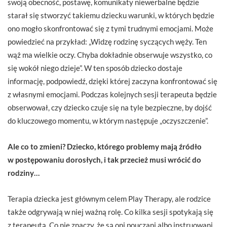
swoją obecność, postawę, komunikaty niewerbalne będzie
starał się stworzyć takiemu dziecku warunki, w których będzie
ono mogło skonfrontować się z tymi trudnymi emocjami. Może
powiedzieć na przykład: „Widzę rodzinę syczących węży. Ten
wąż ma wielkie oczy. Chyba dokładnie obserwuje wszystko, co
się wokół niego dzieje”. W ten sposób dziecko dostaje
informację, podpowiedź, dzięki której zaczyna konfrontować się
z własnymi emocjami. Podczas kolejnych sesji terapeuta będzie
obserwował, czy dziecko czuje się na tyle bezpieczne, by dojść
do kluczowego momentu, w którym następuje „oczyszczenie”.
Ale co to zmieni? Dziecko, którego problemy mają źródło
w postępowaniu dorosłych, i tak przecież musi wrócić do
rodziny…
Terapia dziecka jest głównym celem Play Therapy, ale rodzice
także odgrywają w niej ważną rolę. Co kilka sesji spotykają się
z terapeutą. Co nie znaczy, że są oni pouczani albo instruowani,