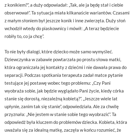
z konikiem?”, a duży odpowiadał: „Tak, ale ja będę stał i ciebie
obserwował”. Ta sytuacja miała kilkanaście wariantów. Czasami
z małym słoniem był jeszcze konik i inne zwierzęta. Duży słoń
wchodził wtedy do piaskownicy i mówił: „A teraz będziecie
robiły to, co ja chcę”.
To nie były dialogi, które dziecko może samo wymyśleć.
Dziewczynka w zabawie powtarzała po prostu słowa matki,
która ograniczała jej kontakty z dziećmi i nie dawała prawa do
separacji. Podczas spotkania terapeuta zadał matce pytanie
testujące jej postawę wobec tego problemu: „Czy Pani
wyobraża sobie, jak będzie wyglądało Pani życie, kiedy córka
stanie się dorosłą, niezależną kobietą?”. „Jeszcze wiele lat
upłynie, zanim tak się stanie”, odpowiedziała. Ale za chwilę
przyznała: „Nie jestem w stanie sobie tego wyobrazić”. Ta
odpowiedź była kluczem do problemów dziecka. Kobieta, która
uważała się za idealną matkę, zaczęła w końcu rozumieć, że