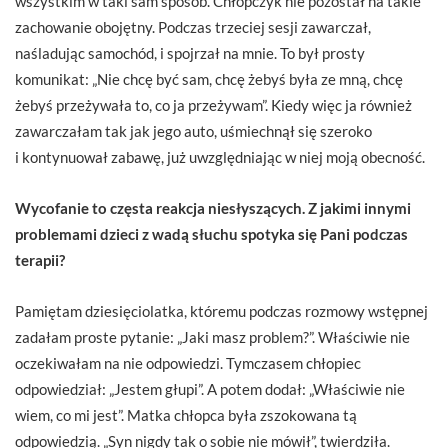
wszystkim w taki sam sposób. Chłopczyk nie pozostał na takie
zachowanie obojętny. Podczas trzeciej sesji zawarczał,
naśladując samochód, i spojrzał na mnie. To był prosty
komunikat: „Nie chcę być sam, chcę żebyś była ze mną, chcę
żebyś przeżywała to, co ja przeżywam”. Kiedy więc ja również
zawarczałam tak jak jego auto, uśmiechnął się szeroko
i kontynuował zabawę, już uwzględniając w niej moją obecność.
Wycofanie to częsta reakcja niesłyszących. Z jakimi innymi
problemami dzieci z wadą słuchu spotyka się Pani podczas
terapii?
Pamiętam dziesięciolatka, któremu podczas rozmowy wstępnej
zadałam proste pytanie: „Jaki masz problem?”. Właściwie nie
oczekiwałam na nie odpowiedzi. Tymczasem chłopiec
odpowiedział: „Jestem głupi”. A potem dodał: „Właściwie nie
wiem, co mi jest”. Matka chłopca była zszokowana tą
odpowiedzią. „Syn nigdy tak o sobie nie mówił”, twierdziła.