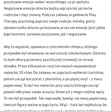
pozytywne emocje wobec wszystkiego, co je spotyka.
Negatywne emocje dziecka budzą najczęściej sprzeciw
rodziców i chęć zmiany. Podczas zabawy w gabinecie Play
Therapy psycholog poprzez swoje reakcje, mimikę, gesty
odzwierciedla dziecku przeżywane przez nie emocje (jest jakby
jego lustrem), zarówno pozytywne, jak i negatywne.
Aby to wyjaśnić, opowiem o czteroletnim chłopcu, którego
przypadek był omawiany na warsztacie szkole­niowym. Dziecko
to było ofiarą przemocy psychicznej (słownej) ze strony
dziadka. Przez kilkanaście sesji ten maluch wypowiedział
najwyżej 20 słów. Do zabawy na zajęciach wybierał ciastolinę,
potem zaczął korzystać z plasteliny, a po piątej sesji – z masy
papierowej. To był ten materiał, przy użyciu którego zaczął
powoli odkrywać swoje uczucia. Stworzył z niego rodzinę węży.
To nie był przypadek. Tak naprawdę, bawiąc się masą papierową,
tworzył figury ważne w jego życiu. Wąż – tata był najdłuższy, bo
ojciec był najwyższy w rodzinie, wąż – babcia miał wielkie oczy