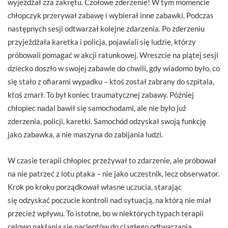
wyjeżdżał zza zakrętu. Czołowe zderzenie! W tym momencie
chłopczyk przerywał zabawę i wybierał inne zabawki. Podczas
następnych sesji odtwarzał kolejne zdarzenia. Po zderzeniu
przyjeżdżała karetka i policja, pojawiali się ludzie, którzy
próbowali pomagać w akcji ratunkowej. Wreszcie na piątej sesji
dziecko doszło w swojej zabawie do chwili, gdy wiadomo było, co
się stało z ofiarami wypadku – ktoś został zabrany do szpitala,
ktoś zmarł. To był koniec traumatycznej zabawy. Później
chłopiec nadal bawił się samochodami, ale nie było już
zderzenia, policji, karetki. Samochód odzyskał swoją funkcję
jako zabawka, a nie maszyna do zabijania ludzi.
W czasie terapii chłopiec przeżywał to zdarzenie, ale próbował
na nie patrzeć z lotu ptaka – nie jako uczestnik, lecz obserwator.
Krok po kroku porządkował własne uczucia, starając
się odzyskać poczucie kontroli nad sytuacją, na którą nie miał
przecież wpływu. To istotne, bo w niektórych typach terapii
celowo nakłania się pacjentów do ciągłego odtwarzania