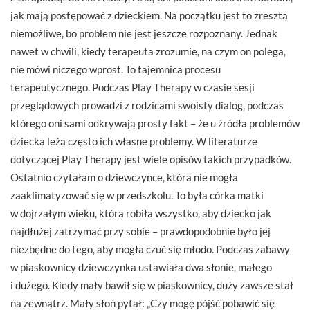
jak mają postępować z dzieckiem. Na początku jest to zresztą
niemożliwe, bo problem nie jest jeszcze rozpoznany. Jednak
nawet w chwili, kiedy terapeuta zrozumie, na czym on polega,
nie mówi niczego wprost. To tajemnica procesu
terapeutycznego. Podczas Play Therapy w czasie sesji
przeglądowych prowadzi z rodzicami swoisty dialog, podczas
którego oni sami odkrywają prosty fakt – że u źródła problemów
dziecka leżą często ich własne problemy. W literaturze
dotyczącej Play Therapy jest wiele opisów takich przypadków.
Ostatnio czytałam o dziewczynce, która nie mogła
zaaklimatyzować się w przedszkolu. To była córka matki
w dojrzałym wieku, która robiła wszystko, aby dziecko jak
najdłużej zatrzymać przy sobie – prawdopodobnie było jej
niezbędne do tego, aby mogła czuć się młodo. Podczas zabawy
w piaskownicy dziewczynka ustawiała dwa słonie, małego
i dużego. Kiedy mały bawił się w piaskownicy, duży zawsze stał
na zewnątrz. Mały słoń pytał: „Czy mogę pójść pobawić się