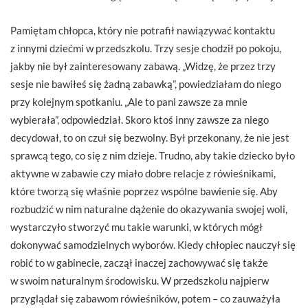
Pamiętam chłopca, który nie potrafił ­nawiązywać kontaktu
z innymi dziećmi w przedszkolu. Trzy sesje chodził po poko­ju,
jakby nie był zainteresowany zabawą. „Widzę, że przez trzy
sesje nie bawiłeś się żadną zabawką”, powiedziałam do niego
przy kolejnym spotkaniu. „Ale to pani zawsze za mnie
wybierała”, odpowiedział. Skoro ktoś inny zawsze za niego
decydował, to on czuł się bezwolny. Był przekonany, że nie jest
sprawcą tego, co się z nim dzieje. Trudno, aby takie dziecko było
aktywne w zabawie czy miało dobre relacje z rówieśnikami,
które tworzą się właśnie poprzez wspólne bawienie się. Aby
rozbudzić w nim naturalne dążenie do okazywania swojej woli,
wystarczyło stworzyć mu takie warunki, w których mógł
dokonywać samodzielnych wyborów. Kiedy chłopiec nauczył się
robić to w gabinecie, zaczął inaczej zachowywać się także
w swoim naturalnym środowisku. W przedszkolu najpierw
przyglądał się zabawom rówieśników, potem – co zauważyła