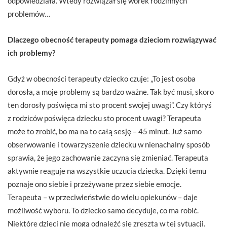
odpowiedziała. Wtedy rozwiązał się worek rodzinnych
problemów…
Dlaczego obecność terapeuty pomaga dzieciom rozwiązywać
ich problemy?
Gdyż w obecności terapeuty dziecko czuje: „To jest osoba
dorosła, a moje problemy są bardzo ważne. Tak być musi, skoro
ten dorosły poświęca mi sto procent swojej uwagi”. Czy któryś
z rodziców poświęca dziecku sto procent uwagi? Terapeuta
może to zrobić, bo ma na to całą sesję – 45 minut. Już samo
obserwowanie i towarzyszenie dziecku w nienachalny sposób
sprawia, że jego zachowanie zaczyna się zmieniać. Terapeuta
aktywnie reaguje na wszystkie uczucia dziecka. Dzięki temu
poznaje ono siebie i przeżywane przez siebie emocje.
Terapeuta – w przeciwieństwie do wielu opiekunów – daje
możliwość wyboru. To dziecko samo decyduje, co ma robić.
Niektóre dzieci nie mogą odnaleźć się zresztą w tej sytuacji.