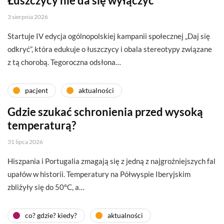
Łuszczycy nie da się wyłączyć
3 sierpnia 2026
Startuje IV edycja ogólnopolskiej kampanii społecznej „Daj się
odkryć”, która edukuje o łuszczycy i obala stereotypy związane
z tą chorobą. Tegoroczna odsłona…
pacjent
aktualności
Gdzie szukać schronienia przed wysoką
temperaturą?
31 lipca 2026
Hiszpania i Portugalia zmagają się z jedną z najgroźniejszych fal
upałów w historii. Temperatury na Półwyspie Iberyjskim
zbliżyły się do 50°C, a…
co? gdzie? kiedy?
aktualności