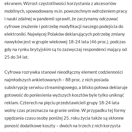
ekranem. Wzrost częstotliwości korzystania z akcesoriów
mobilnych, spowodowany m.in. powszechnym wdrożeniem pracy
i nauki zdalnej w pandemii sprawił, że zaczynamy odczuwać
cyfrowe znużenie i potrzebę modyfikacji naszego podejścia do
elektroniki. Najwięcej Polaków deklarujących potrzebę zmiany
nawyków jest w grupie wiekowej 18-24 lata (46 proc.), podczas
gdy na rynku brytyjskim są to zazwyczaj respondenci mający od
25 do 34 lat.
Cyfrowa rozrywka stanowi nieodłączny element codzienności
najmłodszych ankietowanych – 88 proc. z nich posiada
subskrypcję serwisu streamingowego, a blisko połowa deklaruje
gotowość do poniesienia wyższych kosztów byle tylko uniknąć
reklam. Czterech na pięciu przedstawicieli grupy 18-24 lata
wolny czas przeznacza na granie online. W przypadku tej formy
spędzania czasu osoby poniżej 25. roku życia także są skłonne
ponosić dodatkowe koszty – dwóch na trzech z nich korzysta