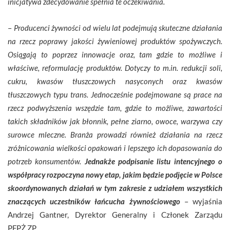
inicjatywa zdecydowanie spełnia te oczekiwania.
–
Producenci żywności od wielu lat podejmują skuteczne działania
na rzecz poprawy jakości żywieniowej produktów spożywczych.
Osiągają to poprzez innowacje oraz, tam gdzie to możliwe i
właściwe, reformulację produktów. Dotyczy to m.in. redukcji soli,
cukru, kwasów tłuszczowych nasyconych oraz kwasów
tłuszczowych typu trans. Jednocześnie podejmowane są prace na
rzecz podwyższenia wszędzie tam, gdzie to możliwe, zawartości
takich składników jak błonnik, pełne ziarno, owoce, warzywa czy
surowce mleczne. Branża prowadzi również działania na rzecz
zróżnicowania wielkości opakowań i lepszego ich dopasowania do
potrzeb konsumentów.
Jednakże podpisanie listu intencyjnego o
współpracy rozpoczyna nowy etap, jakim będzie podjęcie w Polsce
skoordynowanych działań w tym zakresie z udziałem wszystkich
znaczących uczestników łańcucha żywnościowego
– wyjaśnia
Andrzej Gantner, Dyrektor Generalny i Członek Zarządu
PFPŻ ZP.