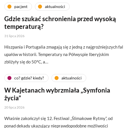
pacjent
aktualności
Gdzie szukać schronienia przed wysoką
temperaturą?
31 lipca 2026
Hiszpania i Portugalia zmagają się z jedną z najgroźniejszych fal
upałów w historii. Temperatury na Półwyspie Iberyjskim
zbliżyły się do 50°C, a…
co? gdzie? kiedy?
aktualności
W Kajetanach wybrzmiała „Symfonia
życia”
20 lipca 2026
Właśnie zakończył się 12. Festiwal „Ślimakowe Rytmy”, od
ponad dekady ukazujący nieprawdopodobne możliwości