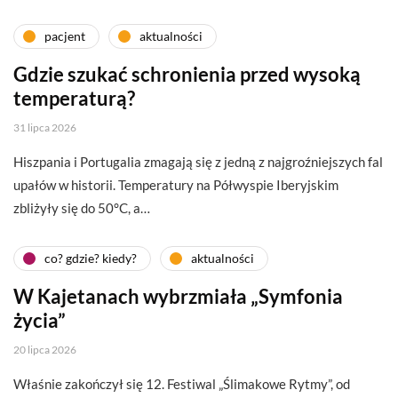
pacjent
aktualności
Gdzie szukać schronienia przed wysoką
temperaturą?
31 lipca 2026
Hiszpania i Portugalia zmagają się z jedną z najgroźniejszych fal
upałów w historii. Temperatury na Półwyspie Iberyjskim
zbliżyły się do 50°C, a…
co? gdzie? kiedy?
aktualności
W Kajetanach wybrzmiała „Symfonia
życia”
20 lipca 2026
Właśnie zakończył się 12. Festiwal „Ślimakowe Rytmy”, od