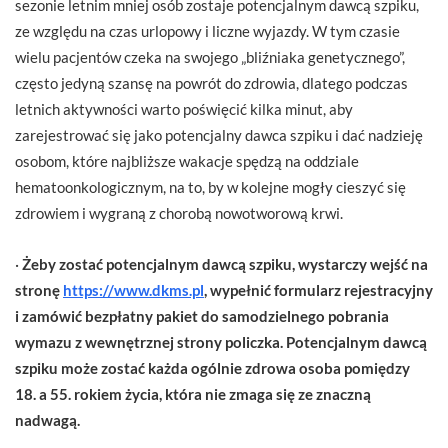
sezonie letnim mniej osób zostaje potencjalnym dawcą szpiku,
ze względu na czas urlopowy i liczne wyjazdy. W tym czasie
wielu pacjentów czeka na swojego „bliźniaka genetycznego”,
często jedyną szansę na powrót do zdrowia, dlatego podczas
letnich aktywności warto poświęcić kilka minut, aby
zarejestrować się jako potencjalny dawca szpiku i dać nadzieję
osobom, które najbliższe wakacje spędzą na oddziale
hematoonkologicznym, na to, by w kolejne mogły cieszyć się
zdrowiem i wygraną z chorobą nowotworową krwi.
·
Żeby zostać potencjalnym dawcą szpiku, wystarczy wejść na
stronę
https://www.dkms.pl
, wypełnić formularz rejestracyjny
i zamówić bezpłatny pakiet do samodzielnego pobrania
wymazu z wewnętrznej strony policzka. Potencjalnym dawcą
szpiku może zostać każda ogólnie zdrowa osoba pomiędzy
18. a 55. rokiem życia, która nie zmaga się ze znaczną
nadwagą.