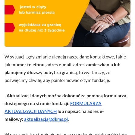
W sytuacji, gdy zmianie ulegają nasze dane kontaktowe, takie
jak:
numer telefonu, adres e-mail, adres zamieszkania lub
planujemy dłuższy pobyt za granicą
, to wystarczy, że
poświęcimy chwilę, aby poinformować o tym fundację.
·
Aktualizacji danych można dokonać za pomocą formularza
dostępnego na stronie fundacji:
FORMULARZA
AKTUALIZACJI DANYCH
lub napisać na adres e-
mailowy:
aktualizacja@dkms.pl
.
W rzeczywistości zmienionej przez pandemię, wiele osób stało