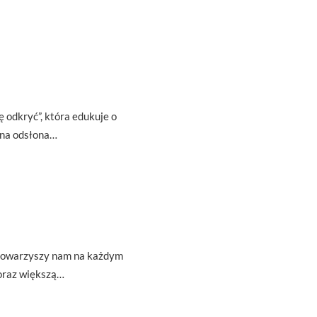
ę odkryć”, która edukuje o
zna odsłona…
t towarzyszy nam na każdym
oraz większą…