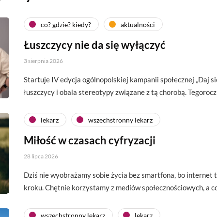
co? gdzie? kiedy?
aktualności
Łuszczycy nie da się wyłączyć
3 sierpnia 2026
Startuje IV edycja ogólnopolskiej kampanii społecznej „Daj si
łuszczycy i obala stereotypy związane z tą chorobą. Tegoroc
lekarz
wszechstronny lekarz
Miłość w czasach cyfryzacji
28 lipca 2026
Dziś nie wyobrażamy sobie życia bez smartfona, bo interne
kroku. Chętnie korzystamy z mediów społecznościowych, a c
wszechstronny lekarz
lekarz