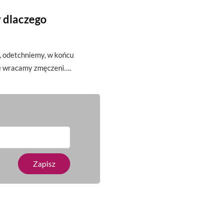
 dlaczego
ę, odetchniemy, w końcu
że wracamy zmęczeni….