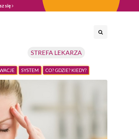
sz się
STREFA LEKARZA
WACJE
SYSTEM
CO? GDZIE? KIEDY?