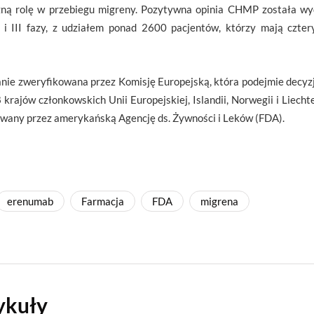
zną rolę w przebiegu migreny. Pozytywna opinia CHMP została w
I i III fazy, z udziałem ponad 2600 pacjentów, którzy mają czte
ie zweryfikowana przez Komisję Europejską, która podejmie decyzję
 krajów członkowskich Unii Europejskiej, Islandii, Norwegii i Liech
rowany przez amerykańską Agencję ds. Żywności i Leków (FDA).
erenumab
Farmacja
FDA
migrena
ykuły