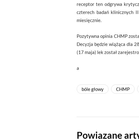
receptor ten odgrywa krytyc
czterech badań klinicznych I
miesięcznie.
Pozytywna opinia CHMP zostan
Decyzja będzie wiążąca dla 28
(17 maja) lek został zarejest
a
bóle głowy
CHMP
Powiązane art