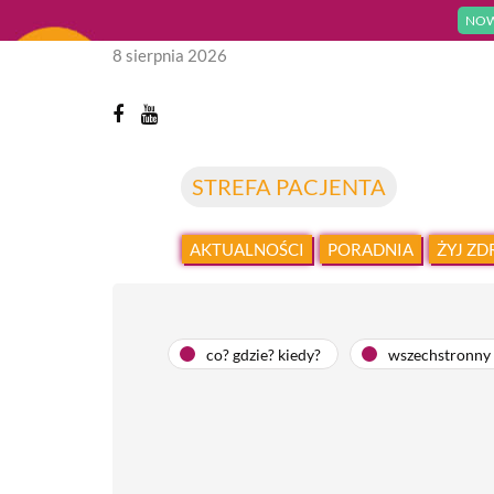
NOW
8 sierpnia 2026
STREFA PACJENTA
AKTUALNOŚCI
PORADNIA
ŻYJ Z
co? gdzie? kiedy?
wszechstronny 