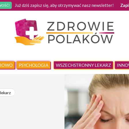
Już dziś zapisz się, aby otrzymywać nasz newsletter!
Zapi
OŚĆ!
DROWO
PSYCHOLOGIA
WSZECHSTRONNY LEKARZ
INNO
lekarz