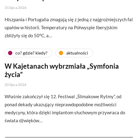
31 lipca 2026
Hiszpania i Portugalia zmagają się z jedną z najgroźniejszych fal
upałów w historii. Temperatury na Półwyspie Iberyjskim
zbliżyły się do 50°C, a…
co? gdzie? kiedy?
aktualności
W Kajetanach wybrzmiała „Symfonia
życia”
20 lipca 2026
Właśnie zakończył się 12. Festiwal „Ślimakowe Rytmy”, od
ponad dekady ukazujący nieprawdopodobne możliwości
medycyny, która dzięki implantom słuchowym przywraca do
świata dźwięków…