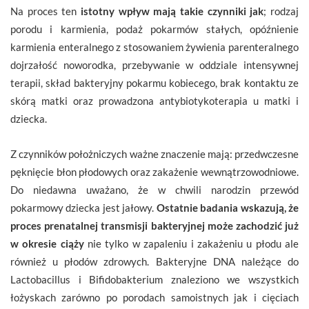
Na proces ten
istotny wpływ mają takie czynniki jak
; rodzaj
porodu i karmienia, podaż pokarmów stałych, opóźnienie
karmienia enteralnego z stosowaniem żywienia parenteralnego
dojrzałość noworodka, przebywanie w oddziale intensywnej
terapii, skład bakteryjny pokarmu kobiecego, brak kontaktu ze
skórą matki oraz prowadzona antybiotykoterapia u matki i
dziecka.
Z czynników położniczych ważne znaczenie mają: przedwczesne
pęknięcie błon płodowych oraz zakażenie wewnątrzowodniowe.
Do niedawna uważano, że w chwili narodzin przewód
pokarmowy dziecka jest jałowy.
Ostatnie badania wskazują, że
proces prenatalnej transmisji bakteryjnej może zachodzić już
w okresie ciąży
nie tylko w zapaleniu i zakażeniu u płodu ale
również u płodów zdrowych. Bakteryjne DNA należące do
Lactobacillus i Bifidobakterium znaleziono we wszystkich
łożyskach zarówno po porodach samoistnych jak i cięciach