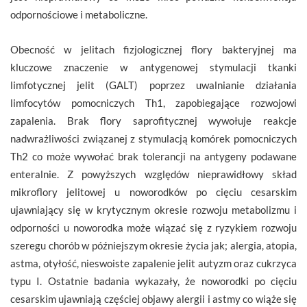
odpornościowe i metaboliczne.
Obecność w jelitach fizjologicznej flory bakteryjnej ma
kluczowe znaczenie w antygenowej stymulacji tkanki
limfotycznej jelit (GALT) poprzez uwalnianie działania
limfocytów pomocniczych Th1, zapobiegające rozwojowi
zapalenia. Brak flory saprofitycznej wywołuje reakcje
nadwrażliwości związanej z stymulacją komórek pomocniczych
Th2 co może wywołać brak tolerancji na antygeny podawane
enteralnie. Z powyższych względów nieprawidłowy skład
mikroflory jelitowej u noworodków po cięciu cesarskim
ujawniający się w krytycznym okresie rozwoju metabolizmu i
odporności u noworodka może wiązać się z ryzykiem rozwoju
szeregu chorób w późniejszym okresie życia jak; alergia, atopia,
astma, otyłość, nieswoiste zapalenie jelit autyzm oraz cukrzyca
typu I. Ostatnie badania wykazały, że noworodki po cięciu
cesarskim ujawniają częściej objawy alergii i astmy co wiąże się