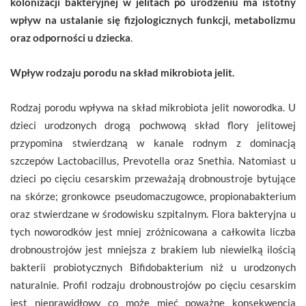
kolonizacji bakteryjnej w jelitach po urodzeniu ma istotny
wpływ na ustalanie się fizjologicznych funkcji, metabolizmu
oraz odporności u dziecka
.
Wpływ rodzaju porodu na skład mikrobiota jelit.
Rodzaj porodu wpływa na skład mikrobiota jelit noworodka. U
dzieci urodzonych drogą pochwową skład flory jelitowej
przypomina stwierdzaną w kanale rodnym z dominacją
szczepów Lactobacillus, Prevotella oraz Snethia. Natomiast u
dzieci po cięciu cesarskim przeważają drobnoustroje bytujące
na skórze; gronkowce pseudomaczugowce, propionabakterium
oraz stwierdzane w środowisku szpitalnym. Flora bakteryjna u
tych noworodków jest mniej zróżnicowana a całkowita liczba
drobnoustrojów jest mniejsza z brakiem lub niewielką ilością
bakterii probiotycznych Bifidobakterium niż u urodzonych
naturalnie. Profil rodzaju drobnoustrojów po cięciu cesarskim
jest nieprawidłowy co może mieć poważne konsekwencja