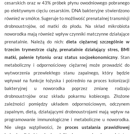
cesarskich oraz w 43% próbek płynu owodniowego pobranego
po elektywnym cięciu cesarskim. DNA bakteryjne stwierdzono
również w smółce. Sugeruje to możliwość prenatalnej transmisji
drobnoustrojów, od matki do płodu. Na skład mikrobiota
noworodka mają również wpływ czynniki matczynne działające
prenatalnie. Należą do nich:
dieta ciężarnej szczególnie w
trzecim trymestrze ciąży, prenatalnie działający stres, BMI
matki, palenie tytoniu oraz status socjoekonomiczny
. Stan
metaboliczny i odpornościowy ciężarnej może prowadzić do
wytworzenia przewlekłego stanu zapalnego, który będzie
wpływał na funkcje łożyska i pośrednio na proces kolonizacji
bakteryjnej u noworodka poprzez zmianę rodzaju
drobnoustrojów oraz składu pokarmu kobiecego. Złożone
zależności pomiędzy układem odpornościowym, odczynem
zapalnym, dietą, działającymi drobnoustrojami mają wpływ na
programowanie immunologiczne i metaboliczne u noworodka.
Nie ulega wątpliwości, że
proces ustalania prawidłowej