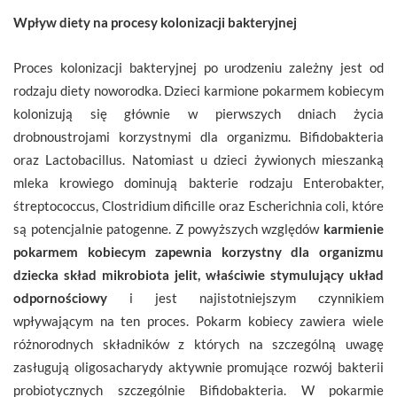
Wpływ diety na procesy kolonizacji bakteryjnej
Proces kolonizacji bakteryjnej po urodzeniu zależny jest od
rodzaju diety noworodka. Dzieci karmione pokarmem kobiecym
kolonizują się głównie w pierwszych dniach życia
drobnoustrojami korzystnymi dla organizmu. Bifidobakteria
oraz Lactobacillus. Natomiast u dzieci żywionych mieszanką
mleka krowiego dominują bakterie rodzaju Enterobakter,
śtreptococcus, Clostridium dificille oraz Escherichnia coli, które
są potencjalnie patogenne. Z powyższych względów
karmienie
pokarmem kobiecym zapewnia korzystny dla organizmu
dziecka skład mikrobiota jelit, właściwie stymulujący układ
odpornościowy
i jest najistotniejszym czynnikiem
wpływającym na ten proces. Pokarm kobiecy zawiera wiele
różnorodnych składników z których na szczególną uwagę
zasługują oligosacharydy aktywnie promujące rozwój bakterii
probiotycznych szczególnie Bifidobakteria. W pokarmie