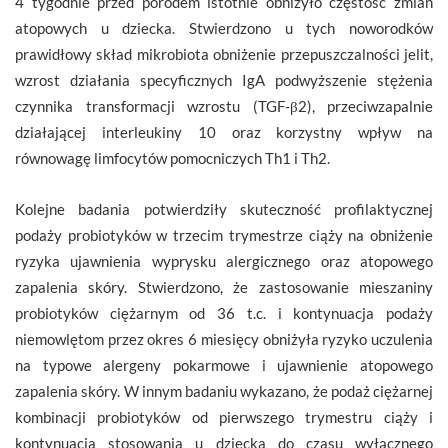
4 tygodnie przed porodem istotnie obniżyło częstość zmian
atopowych u dziecka. Stwierdzono u tych noworodków
prawidłowy skład mikrobiota obniżenie przepuszczalności jelit,
wzrost działania specyficznych IgA podwyższenie stężenia
czynnika transformacji wzrostu (TGF-β2), przeciwzapalnie
działającej interleukiny 10 oraz korzystny wpływ na
równowagę limfocytów pomocniczych Th1 i Th2.
Kolejne badania potwierdziły skuteczność profilaktycznej
podaży probiotyków w trzecim trymestrze ciąży na obniżenie
ryzyka ujawnienia wyprysku alergicznego oraz atopowego
zapalenia skóry. Stwierdzono, że zastosowanie mieszaniny
probiotyków ciężarnym od 36 t.c. i kontynuacja podaży
niemowlętom przez okres 6 miesięcy obniżyła ryzyko uczulenia
na typowe alergeny pokarmowe i ujawnienie atopowego
zapalenia skóry. W innym badaniu wykazano, że podaż ciężarnej
kombinacji probiotyków od pierwszego trymestru ciąży i
kontynuacja stosowania u dziecka do czasu wyłącznego