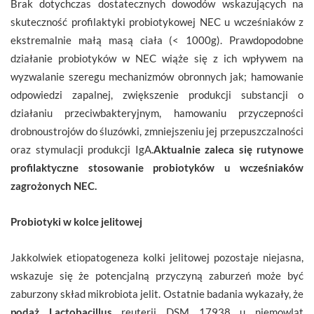
Brak dotychczas dostatecznych dowodów wskazujących na
skuteczność profilaktyki probiotykowej NEC u wcześniaków z
ekstremalnie małą masą ciała (< 1000g). Prawdopodobne
działanie probiotyków w NEC wiąże się z ich wpływem na
wyzwalanie szeregu mechanizmów obronnych jak; hamowanie
odpowiedzi zapalnej, zwiększenie produkcji substancji o
działaniu przeciwbakteryjnym, hamowaniu przyczepności
drobnoustrojów do śluzówki, zmniejszeniu jej przepuszczalności
oraz stymulacji produkcji IgA.
Aktualnie zaleca się rutynowe
profilaktyczne stosowanie probiotyków u wcześniaków
zagrożonych NEC.
Probiotyki w kolce jelitowej
Jakkolwiek etiopatogeneza kolki jelitowej pozostaje niejasna,
wskazuje się że potencjalną przyczyną zaburzeń może być
zaburzony skład mikrobiota jelit. Ostatnie badania wykazały, że
podaż Lactobacillus
reuterii DSM 17938 u niemowląt