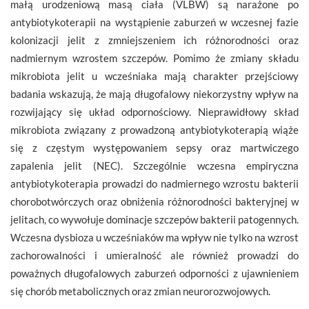
małą urodzeniową masą ciała (VLBW) są narażone po
antybiotykoterapii na wystąpienie zaburzeń w wczesnej fazie
kolonizacji jelit z zmniejszeniem ich różnorodności oraz
nadmiernym wzrostem szczepów. Pomimo że zmiany składu
mikrobiota jelit u wcześniaka mają charakter przejściowy
badania wskazują, że mają długofalowy niekorzystny wpływ na
rozwijający się układ odpornościowy. Nieprawidłowy skład
mikrobiota związany z prowadzoną antybiotykoterapią wiąże
się z częstym występowaniem sepsy oraz martwiczego
zapalenia jelit (NEC). Szczególnie wczesna empiryczna
antybiotykoterapia prowadzi do nadmiernego wzrostu bakterii
chorobotwórczych oraz obniżenia różnorodności bakteryjnej w
jelitach, co wywołuje dominacje szczepów bakterii patogennych.
Wczesna dysbioza u wcześniaków ma wpływ nie tylko na wzrost
zachorowalności i umieralność ale również prowadzi do
poważnych długofalowych zaburzeń odporności z ujawnieniem
się chorób metabolicznych oraz zmian neurorozwojowych.