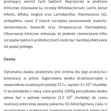
promujący wzrost tych bakterii. Najczęściej w praktyce
klinicznej stosowane są szczepy Bifidobacterium; Lactis, breve
infants, bifidus, longum oraz Lactobacillus; thamnososus GG,
acidophilus, casei. Z innych szczepów zastosowanie znalazły:
Sacharomyces boulardii oraz Streptococcus thermophilus.
Obserwacje kliniczne wskazuja, że podanie równoczesne kilku
szczepów bakterii probiotycznych może być bardziej efektywne
niż podaż jednego.
Dawka
Optymalna dawka probiotyku jest istotna dla jego przeżycia i
kolonizacji w jelicie. Sugerowana dawka drobnoustrojów u
9
noworodków urodzonych poniżej 32 t.c. wynosi 3 x 10
cfu/dobę.
U wcześniaków z masą ciała poniżej 1000g początkowa dawka
9
winna być o połowę mniejsza (1,5 10
cfu/dobę) do czasu
realizacji enteralnej podaży pokarmu 50-60ml/kg/masy ciała. U
wcześniaków z problemami żywieniowymi probiotyk winien być