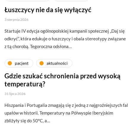
Łuszczycy nie da się wyłączyć
3 sierpnia 2026
Startuje IV edycja ogólnopolskiej kampanii społecznej „Daj się
odkryć”, która edukuje o łuszczycy i obala stereotypy związane
z tą chorobą. Tegoroczna odsłona…
pacjent
aktualności
Gdzie szukać schronienia przed wysoką
temperaturą?
31 lipca 2026
Hiszpania i Portugalia zmagają się z jedną z najgroźniejszych fal
upałów w historii. Temperatury na Półwyspie Iberyjskim
zbliżyły się do 50°C, a…