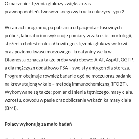
Oznaczenie stężenia glukozy zwiększa zaś
prawdopodobieństwo wczesnego wykrycia cukrzycy typu 2.
W ramach programu, po pobraniu od pacjenta stosownych
próbek, laboratorium wykonuje pomiary w zakresie: morfologii,
stężenia cholesterolu całkowitego, stężenia glukozy we krwi
oraz poziomu kwasu moczowego i kreatyniny we krwi.
Diagnosta oznacza także próby wątrobowe: AlAT, AspAT, GGTP,
a dla mężczyzn dodatkowo PSA – swoisty antygen dla stercza.
Program obejmuje rownież badanie ogólne moczu oraz badanie
na krew utajoną w kale – metodą immunochemiczną (iFOBT).
Wykonywane są także: pomiar ciśnienia tętniczego, masy ciała,
wzrostu, obwodu w pasie oraz obliczenie wskaźnika masy ciała
(BMI).
Polacy wykonują za mało badań