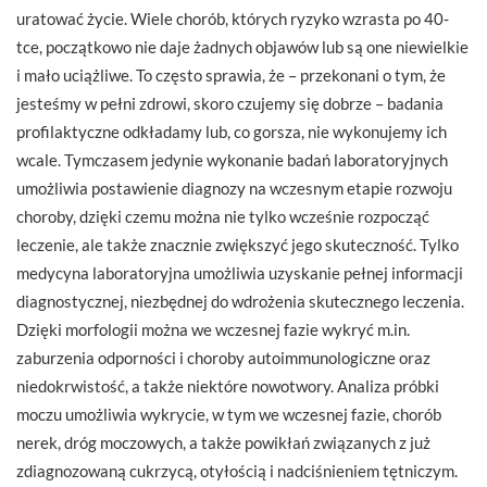
uratować życie. Wiele chorób, których ryzyko wzrasta po 40-
tce, początkowo nie daje żadnych objawów lub są one niewielkie
i mało uciążliwe. To często sprawia, że – przekonani o tym, że
jesteśmy w pełni zdrowi, skoro czujemy się dobrze – badania
profilaktyczne odkładamy lub, co gorsza, nie wykonujemy ich
wcale. Tymczasem jedynie wykonanie badań laboratoryjnych
umożliwia postawienie diagnozy na wczesnym etapie rozwoju
choroby, dzięki czemu można nie tylko wcześnie rozpocząć
leczenie, ale także znacznie zwiększyć jego skuteczność. Tylko
medycyna laboratoryjna umożliwia uzyskanie pełnej informacji
diagnostycznej, niezbędnej do wdrożenia skutecznego leczenia.
Dzięki morfologii można we wczesnej fazie wykryć m.in.
zaburzenia odporności i choroby autoimmunologiczne oraz
niedokrwistość, a także niektóre nowotwory. Analiza próbki
moczu umożliwia wykrycie, w tym we wczesnej fazie, chorób
nerek, dróg moczowych, a także powikłań związanych z już
zdiagnozowaną cukrzycą, otyłością i nadciśnieniem tętniczym.