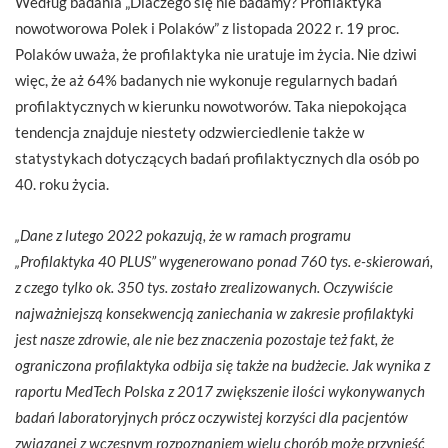
Według badania „Dlaczego się nie badamy? Profilaktyka
nowotworowa Polek i Polaków” z listopada 2022 r. 19 proc.
Polaków uważa, że profilaktyka nie uratuje im życia. Nie dziwi
więc, że aż 64% badanych nie wykonuje regularnych badań
profilaktycznych w kierunku nowotworów. Taka niepokojąca
tendencja znajduje niestety odzwierciedlenie także w
statystykach dotyczących badań profilaktycznych dla osób po
40. roku życia.
„Dane z lutego 2022 pokazują, że
w ramach programu
„Profilaktyka 40 PLUS” wygenerowano ponad 760 tys. e-skierowań,
z czego tylko ok. 350 tys. zostało zrealizowanych. Oczywiście
najważniejszą konsekwencją zaniechania w zakresie profilaktyki
jest nasze zdrowie, ale nie bez znaczenia pozostaje też fakt, że
ograniczona profilaktyka odbija się także na budżecie. Jak wynika z
raportu MedTech Polska z 2017 zwiększenie ilości wykonywanych
badań laboratoryjnych prócz oczywistej korzyści dla pacjentów
związanej z wczesnym rozpoznaniem wielu chorób może przynieść