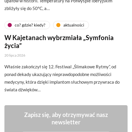
upałów w historii. Temperatury na Półwyspie Iberyjskim
zbliżyły się do 50°C, a…
co? gdzie? kiedy?
aktualności
W Kajetanach wybrzmiała „Symfonia
życia”
20 lipca 2026
Właśnie zakończył się 12. Festiwal „Ślimakowe Rytmy”, od
ponad dekady ukazujący nieprawdopodobne możliwości
medycyny, która dzięki implantom słuchowym przywraca do
świata dźwięków…
Zapisz się, aby otrzymywać nasz
newsletter