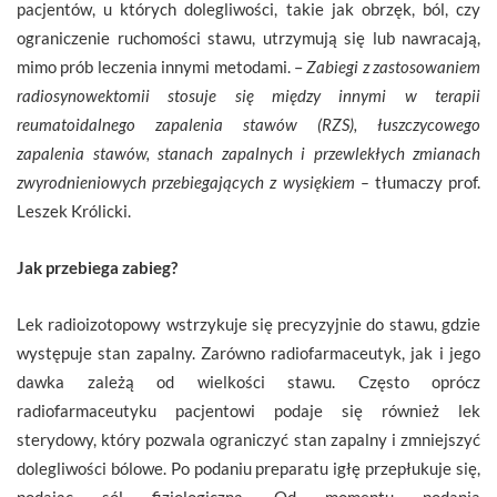
pacjentów, u których dolegliwości, takie jak obrzęk, ból, czy
ograniczenie ruchomości stawu, utrzymują się lub nawracają,
mimo prób leczenia innymi metodami. –
Zabiegi z zastosowaniem
radiosynowektomii stosuje się między innymi w terapii
reumatoidalnego zapalenia stawów (RZS), łuszczycowego
zapalenia stawów, stanach zapalnych i przewlekłych zmianach
zwyrodnieniowych przebiegających z wysiękiem –
tłumaczy prof.
Leszek Królicki.
Jak przebiega zabieg?
Lek radioizotopowy wstrzykuje się precyzyjnie do stawu, gdzie
występuje stan zapalny. Zarówno radiofarmaceutyk, jak i jego
dawka zależą od wielkości stawu. Często oprócz
radiofarmaceutyku pacjentowi podaje się również lek
sterydowy, który pozwala ograniczyć stan zapalny i zmniejszyć
dolegliwości bólowe. Po podaniu preparatu igłę przepłukuje się,
podając sól fizjologiczną. Od momentu podania