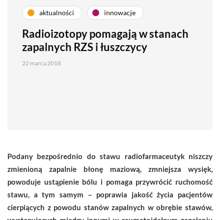
aktualności
innowacje
Radioizotopy pomagają w stanach
zapalnych RZS i łuszczycy
22 marca 2018
Podany bezpośrednio do stawu radiofarmaceutyk niszczy
zmienioną zapalnie błonę maziową, zmniejsza wysięk,
powoduje ustąpienie bólu i pomaga przywrócić ruchomość
stawu, a tym samym – poprawia jakość życia pacjentów
cierpiących z powodu
stanów zapalnych w obrębie stawów,
występujących między innymi w reumatoidalnym zapaleniu