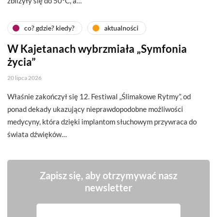
zbliżyły się do 50°C, a…
co? gdzie? kiedy?
aktualności
W Kajetanach wybrzmiała „Symfonia
życia”
20 lipca 2026
Właśnie zakończył się 12. Festiwal „Ślimakowe Rytmy”, od
ponad dekady ukazujący nieprawdopodobne możliwości
medycyny, która dzięki implantom słuchowym przywraca do
świata dźwięków…
Zapisz się, aby otrzymywać nasz
newsletter