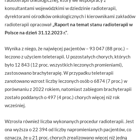
konsultantami wojewódzkimi w dziedzinie radioterapii,
dyrektorami ośrodków onkologicznych i kierownikami zakładów
radioterapii opracował
„Raport na temat stanu radioterapii w
Polsce na dzień 31.12.2023 r.”
.
Wynika z niego, że najwięcej pacjentów – 93 047 (88 proc.) –
leczono z użyciem teleterapii. U pozostałych chorych, których
było 12 843 (12 proc. wszystkich leczonych promieniami),
zastosowano brachyterapię. W przypadku teleterapii
zanotowano wzrost liczby leczonych osób o 6874 (7 proc.) w
porównaniu z 2022 rokiem, natomiast zabiegom brachyterapii
zostało poddanych o 497 (4 proc.) chorych więcej niż rok
wcześniej.
Wzrosła również liczba wykonanych procedur radioterapii. Jest
ona wyższa o 22 394 od liczby napromienianych pacjentów, co
oznacza, że u 21 proc. chorych zrealizowano więcej niż jedną