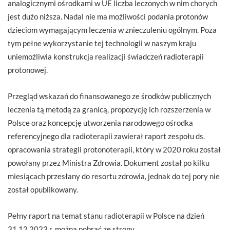
analogicznymi ośrodkami w UE liczba leczonych w nim chorych
jest dużo niższa. Nadal nie ma możliwości podania protonów
dzieciom wymagającym leczenia w znieczuleniu ogólnym. Poza
tym pełne wykorzystanie tej technologii w naszym kraju
uniemożliwia konstrukcja realizacji świadczeń radioterapii
protonowej.
Przegląd wskazań do finansowanego ze środków publicznych
leczenia tą metodą za granicą, propozycję ich rozszerzenia w
Polsce oraz koncepcję utworzenia narodowego ośrodka
referencyjnego dla radioterapii zawierał raport zespołu ds.
opracowania strategii protonoterapii, który w 2020 roku został
powołany przez Ministra Zdrowia. Dokument został po kilku
miesiącach przesłany do resortu zdrowia, jednak do tej pory nie
został opublikowany.
Pełny raport na temat stanu radioterapii w Polsce na dzień
31.12.2023 r. można pobrać ze strony