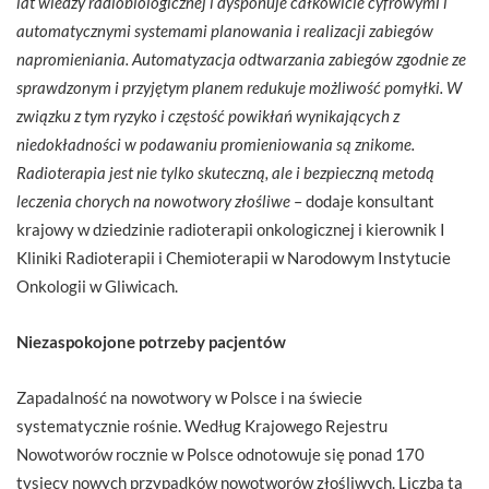
lat wiedzy radiobiologicznej i dysponuje całkowicie cyfrowymi i
automatycznymi systemami planowania i realizacji zabiegów
napromieniania. Automatyzacja odtwarzania zabiegów zgodnie ze
sprawdzonym i przyjętym planem redukuje możliwość pomyłki. W
związku z tym ryzyko i częstość powikłań wynikających z
niedokładności w podawaniu promieniowania są znikome.
Radioterapia jest nie tylko skuteczną, ale i bezpieczną metodą
leczenia chorych na nowotwory złośliwe
– dodaje konsultant
krajowy w dziedzinie radioterapii onkologicznej i kierownik I
Kliniki Radioterapii i Chemioterapii w Narodowym Instytucie
Onkologii w Gliwicach.
Niezaspokojone potrzeby pacjentów
Zapadalność na nowotwory w Polsce i na świecie
systematycznie rośnie. Według Krajowego Rejestru
Nowotworów rocznie w Polsce odnotowuje się ponad 170
tysięcy nowych przypadków nowotworów złośliwych. Liczba ta