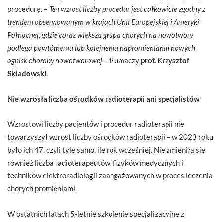
procedurę. –
Ten wzrost liczby procedur jest całkowicie zgodny z
trendem obserwowanym w krajach Unii Europejskiej i Ameryki
Północnej, gdzie coraz większa grupa chorych na nowotwory
podlega powtórnemu lub kolejnemu napromienianiu nowych
ognisk choroby nowotworowej
– tłumaczy
prof. Krzysztof
Składowski
.
Nie wzrosła liczba ośrodków radioterapii ani specjalistów
Wzrostowi liczby pacjentów i procedur radioterapii nie
towarzyszył wzrost liczby ośrodków radioterapii – w 2023 roku
było ich 47, czyli tyle samo, ile rok wcześniej. Nie zmieniła się
również liczba radioterapeutów, fizyków medycznych i
techników elektroradiologii zaangażowanych w proces leczenia
chorych promieniami.
W ostatnich latach 5-letnie szkolenie specjalizacyjne z