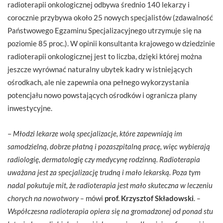
radioterapii onkologicznej odbywa średnio 140 lekarzy i
corocznie przybywa około 25 nowych specjalistów (zdawalność
Państwowego Egzaminu Specjalizacyjnego utrzymuje się na
poziomie 85 proc.). W opinii konsultanta krajowego w dziedzinie
radioterapii onkologicznej jest to liczba, dzięki której można
jeszcze wyrównać naturalny ubytek kadry w istniejących
ośrodkach, ale nie zapewnia ona pełnego wykorzystania
potencjału nowo powstających ośrodków i ogranicza plany
inwestycyjne.
–
Młodzi lekarze wolą specjalizacje, które zapewniają im
samodzielną, dobrze płatną i pozaszpitalną pracę, więc wybierają
radiologię, dermatologię czy medycynę rodzinną. Radioterapia
uważana jest za specjalizację trudną i mało lekarską. Poza tym
nadal pokutuje mit, że radioterapia jest mało skuteczna w leczeniu
chorych na nowotwory –
mówi
prof. Krzysztof Składowski
.
–
Współczesna radioterapia opiera się na gromadzonej od ponad stu