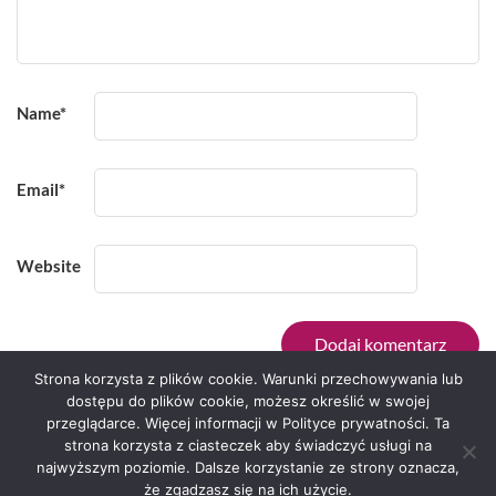
Name
*
Email
*
Website
Strona korzysta z plików cookie. Warunki przechowywania lub
dostępu do plików cookie, możesz określić w swojej
przeglądarce. Więcej informacji w Polityce prywatności. Ta
Serwis zaprojektował
Grzegorz Sztank
.
strona korzysta z ciasteczek aby świadczyć usługi na
najwyższym poziomie. Dalsze korzystanie ze strony oznacza,
że zgadzasz się na ich użycie.