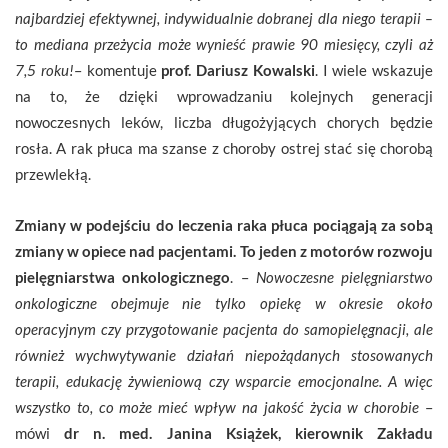
najbardziej efektywnej, indywidualnie dobranej dla niego terapii –
to mediana przeżycia może wynieść prawie 90 miesięcy, czyli aż
7,5 roku!
– komentuje
prof. Dariusz Kowalski
. I wiele wskazuje
na to, że dzięki wprowadzaniu kolejnych generacji
nowoczesnych leków, liczba długożyjących chorych będzie
rosła. A rak płuca ma szanse z choroby ostrej stać się chorobą
przewlekłą.
Zmiany w podejściu do leczenia raka płuca pociągają za sobą
zmiany w opiece nad pacjentami. To jeden z motorów rozwoju
pielęgniarstwa onkologicznego
. –
Nowoczesne pielęgniarstwo
onkologiczne obejmuje nie tylko opiekę w okresie około
operacyjnym czy przygotowanie pacjenta do samopielęgnacji, ale
również wychwytywanie działań niepożądanych stosowanych
terapii, edukację żywieniową czy wsparcie emocjonalne. A więc
wszystko to, co może mieć wpływ na jakość życia w chorobie
–
mówi
dr n. med. Janina Książek, kierownik Zakładu