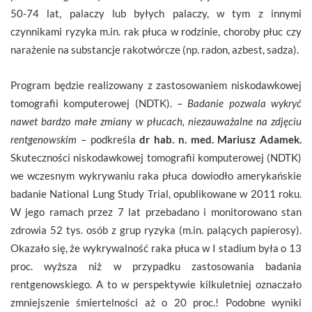
50-74 lat, palaczy lub byłych palaczy, w tym z innymi
czynnikami ryzyka m.in. rak płuca w rodzinie, choroby płuc czy
narażenie na substancje rakotwórcze (np. radon, azbest, sadza).
Program będzie realizowany z zastosowaniem niskodawkowej
tomografii komputerowej (NDTK). –
Badanie pozwala wykryć
nawet bardzo małe zmiany w płucach, niezauważalne na zdjęciu
rentgenowskim
– podkreśla
dr hab. n. med. Mariusz Adamek.
Skuteczności niskodawkowej tomografii komputerowej (NDTK)
we wczesnym wykrywaniu raka płuca dowiodło amerykańskie
badanie National Lung Study Trial, opublikowane w 2011 roku.
W jego ramach przez 7 lat przebadano i monitorowano stan
zdrowia 52 tys. osób z grup ryzyka (m.in. palących papierosy).
Okazało się, że wykrywalność raka płuca w I stadium była o 13
proc. wyższa niż w przypadku zastosowania badania
rentgenowskiego. A to w perspektywie kilkuletniej oznaczało
zmniejszenie śmiertelności aż o 20 proc.! Podobne wyniki