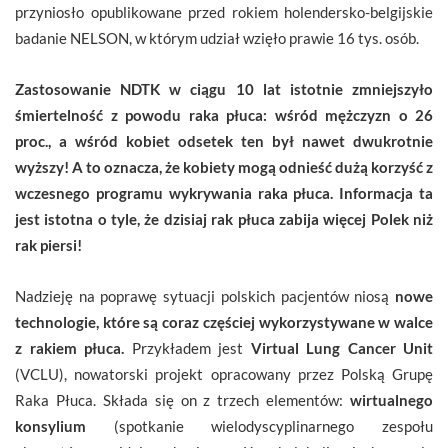
przyniosło opublikowane przed rokiem holendersko-belgijskie
badanie NELSON, w którym udział wzięło prawie 16 tys. osób.
Zastosowanie NDTK w ciągu 10 lat istotnie zmniejszyło
śmiertelność z powodu raka płuca: wśród mężczyzn o 26
proc., a wśród kobiet odsetek ten był nawet dwukrotnie
wyższy! A to oznacza, że kobiety mogą odnieść dużą korzyść z
wczesnego programu wykrywania raka płuca. Informacja ta
jest istotna o tyle, że dzisiaj rak płuca zabija więcej Polek niż
rak piersi!
Nadzieję na poprawę sytuacji polskich pacjentów niosą
nowe
technologie, które są coraz częściej wykorzystywane w walce
z rakiem płuca.
Przykładem jest
Virtual Lung Cancer Unit
(VCLU), nowatorski projekt opracowany przez Polską Grupę
Raka Płuca. Składa się on z trzech elementów:
wirtualnego
konsylium
(spotkanie wielodyscyplinarnego zespołu