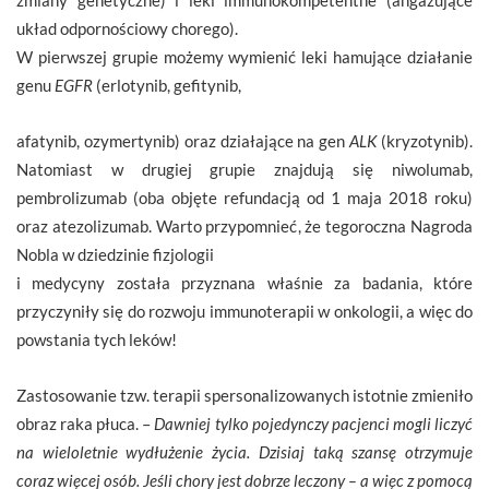
układ odpornościowy chorego).
W pierwszej grupie możemy wymienić leki hamujące działanie
genu
EGFR
(erlotynib, gefitynib,
afatynib, ozymertynib) oraz działające na gen
ALK
(kryzotynib).
Natomiast w drugiej grupie znajdują się niwolumab,
pembrolizumab (oba objęte refundacją od 1 maja 2018 roku)
oraz atezolizumab. Warto przypomnieć, że tegoroczna Nagroda
Nobla w dziedzinie fizjologii
i medycyny została przyznana właśnie za badania, które
przyczyniły się do rozwoju immunoterapii w onkologii, a więc do
powstania tych leków!
Zastosowanie tzw. terapii spersonalizowanych istotnie zmieniło
obraz raka płuca. –
Dawniej tylko pojedynczy pacjenci mogli liczyć
na wieloletnie wydłużenie życia. Dzisiaj taką szansę otrzymuje
coraz więcej osób. Jeśli chory jest dobrze leczony – a więc z pomocą