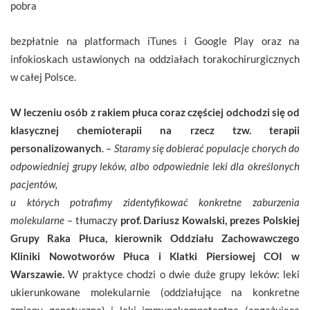
pobra
bezpłatnie na platformach iTunes i Google Play oraz na
infokioskach ustawionych na oddziałach torakochirurgicznych
w całej Polsce.
W leczeniu osób z rakiem płuca coraz częściej odchodzi się od
klasycznej chemioterapii na rzecz tzw. terapii
personalizowanych
. –
Staramy się dobierać populacje chorych do
odpowiedniej grupy leków, albo odpowiednie leki dla określonych
pacjentów,
u których potrafimy zidentyfikować konkretne zaburzenia
molekularne
– tłumaczy
prof. Dariusz Kowalski, prezes Polskiej
Grupy Raka Płuca, kierownik Oddziału Zachowawczego
Kliniki Nowotworów Płuca i Klatki Piersiowej COI w
Warszawie.
W praktyce chodzi o dwie duże grupy leków: leki
ukierunkowane molekularnie (oddziałujące na konkretne
zmiany genetyczne) i leki immunokompetentne (angażujące