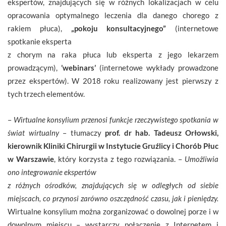
ekspertów, znajdujących się w różnych lokalizacjach w celu
opracowania optymalnego leczenia dla danego chorego z
rakiem płuca),
„pokoju konsultacyjnego”
(internetowe
spotkanie eksperta
z chorym na raka płuca lub eksperta z jego lekarzem
prowadzącym),
’webinars’
(internetowe wykłady prowadzone
przez ekspertów). W 2018 roku realizowany jest pierwszy z
tych trzech elementów.
–
Wirtualne konsylium przenosi funkcje rzeczywistego spotkania w
świat wirtualny
– tłumaczy
prof. dr hab. Tadeusz Orłowski,
kierownik Kliniki Chirurgii w Instytucie Gruźlicy i Chorób Płuc
w Warszawie
, który korzysta z tego rozwiązania. –
Umożliwia
ono integrowanie ekspertów
z różnych ośrodków, znajdujących się w odległych od siebie
miejscach, co przynosi zarówno oszczędność czasu, jak i pieniędzy.
Wirtualne konsylium można zorganizować o dowolnej porze i w
dowolnym miejscu – wystarczy połączenie z Internetem i