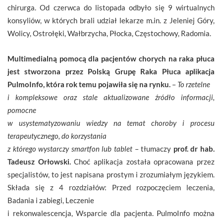
chirurga. Od czerwca do listopada odbyło się 9 wirtualnych
konsyliów, w których brali udział lekarze m.in. z Jeleniej Góry,
Wolicy, Ostrołęki, Wałbrzycha, Płocka, Częstochowy, Radomia.
Multimedialną pomocą dla pacjentów chorych na raka płuca
jest stworzona przez Polską Grupę Raka Płuca aplikacja
PulmoInfo, która rok temu pojawiła się na rynku.
–
To rzetelne
i kompleksowe oraz stale aktualizowane źródło informacji,
pomocne
w usystematyzowaniu wiedzy na temat choroby i procesu
terapeutycznego, do korzystania
z którego wystarczy smartfon lub tablet
– tłumaczy
prof. dr hab.
Tadeusz Orłowski.
Choć aplikacja została opracowana przez
specjalistów, to jest napisana prostym i zrozumiałym językiem.
Składa się z 4 rozdziałów: Przed rozpoczęciem leczenia,
Badania i zabiegi, Leczenie
i rekonwalescencja, Wsparcie dla pacjenta. PulmoInfo można