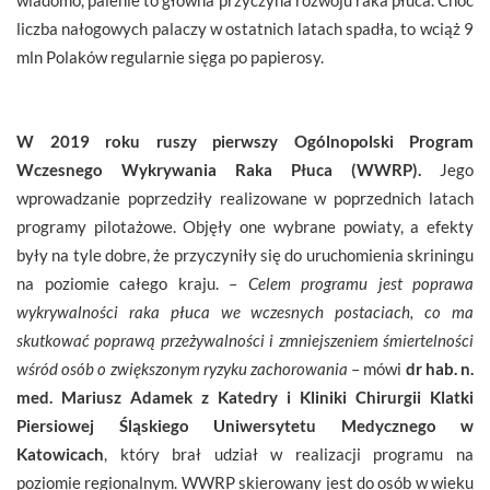
liczba nałogowych palaczy w ostatnich latach spadła, to wciąż 9
mln Polaków regularnie sięga po papierosy.
W 2019 roku ruszy pierwszy Ogólnopolski Program
Wczesnego Wykrywania Raka Płuca (WWRP).
Jego
wprowadzanie poprzedziły realizowane w poprzednich latach
programy pilotażowe. Objęły one wybrane powiaty, a efekty
były na tyle dobre, że przyczyniły się do uruchomienia skriningu
na poziomie całego kraju. –
Celem programu jest poprawa
wykrywalności raka płuca we wczesnych postaciach, co ma
skutkować poprawą
przeżywalności i zmniejszeniem śmiertelności
wśród osób o zwiększonym ryzyku zachorowania
– mówi
dr hab. n.
med. Mariusz Adamek z Katedry i Kliniki Chirurgii Klatki
Piersiowej Śląskiego Uniwersytetu Medycznego w
Katowicach
, który brał udział w realizacji programu na
poziomie regionalnym. WWRP skierowany jest do osób w wieku