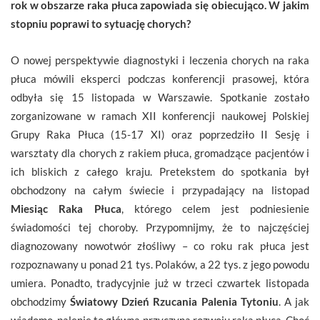
rok w obszarze raka płuca zapowiada się obiecująco. W jakim
stopniu poprawi to sytuację chorych?
O nowej perspektywie diagnostyki i leczenia chorych na raka
płuca mówili eksperci podczas konferencji prasowej, która
odbyła się 15 listopada w Warszawie. Spotkanie zostało
zorganizowane w ramach XII konferencji naukowej Polskiej
Grupy Raka Płuca (15-17 XI) oraz poprzedziło II Sesję i
warsztaty dla chorych z rakiem płuca, gromadzące pacjentów i
ich bliskich z całego kraju. Pretekstem do spotkania był
obchodzony na całym świecie i przypadający na listopad
Miesiąc Raka Płuca
, którego celem jest podniesienie
świadomości tej choroby. Przypomnijmy, że to najczęściej
diagnozowany nowotwór złośliwy – co roku rak płuca jest
rozpoznawany u ponad 21 tys. Polaków, a 22 tys. z jego powodu
umiera. Ponadto, tradycyjnie już w trzeci czwartek listopada
obchodzimy
Światowy Dzień Rzucania Palenia Tytoniu
. A jak
wiadomo, palenie to główna przyczyna rozwoju raka płuca. Choć