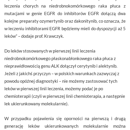
leczenia chorych na niedrobnokomórkowego raka płuca z
mutacjami w genie EGFR do inhibitorów EGFR dołączą dwa
kolejne preparaty ozymertynib oraz dakonitynib, co oznacza, że
w leczeniu inhibitorami EGFR będziemy mieli do dyspozycji aż 5
leków” – dodaje prof. Krawczyk.
Do leków stosowanych w pierwszej linii leczenia
niedrobnokomórkowego płaskonabłonkowego raka płuca z
nieprawidłowością genu ALK dołączył cerytynib i alektynib.
Jeżeli z jakichś przyczyn – w polskich warunkach zazwyczaj z
powodu opóźnej diagnostyki – nie możemy zastosować tych
leków w pierwszej linii leczenia, możemy podać je po
chemioterapii (czyli w pierwszej linii chemioterapia, a następnie
lek ukierunkowany molekularnie).
W przypadku pojawienia się oporności na pierwszą i drugą
generację leków ukierunkowanych molekularnie można