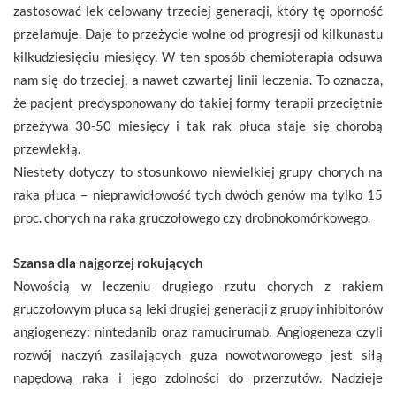
zastosować lek celowany trzeciej generacji, który tę oporność
przełamuje. Daje to przeżycie wolne od progresji od kilkunastu
kilkudziesięciu miesięcy. W ten sposób chemioterapia odsuwa
nam się do trzeciej, a nawet czwartej linii leczenia. To oznacza,
że pacjent predysponowany do takiej formy terapii przeciętnie
przeżywa 30-50 miesięcy i tak rak płuca staje się chorobą
przewlekłą.
Niestety dotyczy to stosunkowo niewielkiej grupy chorych na
raka płuca – nieprawidłowość tych dwóch genów ma tylko 15
proc. chorych na raka gruczołowego czy drobnokomórkowego.
Szansa dla najgorzej rokujących
Nowością w leczeniu drugiego rzutu chorych z rakiem
gruczołowym płuca są leki drugiej generacji z grupy inhibitorów
angiogenezy: nintedanib oraz ramucirumab. Angiogeneza czyli
rozwój naczyń zasilających guza nowotworowego jest siłą
napędową raka i jego zdolności do przerzutów. Nadzieje