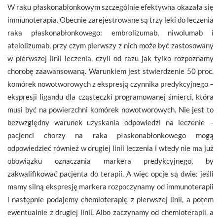
W raku płaskonabłonkowym szczególnie efektywna okazała się
immunoterapia. Obecnie zarejestrowane są trzy leki do leczenia
raka płaskonabłonkowego: embrolizumab, niwolumab i
atelolizumab, przy czym pierwszy z nich może być zastosowany
w pierwszej linii leczenia, czyli od razu jak tylko rozpoznamy
chorobę zaawansowaną. Warunkiem jest stwierdzenie 50 proc.
komórek nowotworowych z ekspresją czynnika predykcyjnego –
ekspresji ligandu dla cząsteczki programowanej śmierci, która
musi być na powierzchni komórek nowotworowych. Nie jest to
bezwzględny warunek uzyskania odpowiedzi na leczenie –
pacjenci chorzy na raka płaskonabłonkowego mogą
odpowiedzieć również w drugiej linii leczenia i wtedy nie ma już
obowiązku oznaczania markera predykcyjnego, by
zakwalifikować pacjenta do terapii. A więc opcje są dwie: jeśli
mamy silną ekspresję markera rozpoczynamy od immunoterapii
i następnie podajemy chemioterapię z pierwszej linii, a potem
ewentualnie z drugiej linii. Albo zaczynamy od chemioterapii, a