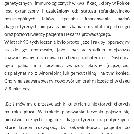
genetycznych i immunologicznych w kwalifikacji, który w Polsce
jest ograniczony i uzależniony od: statusu refundacyjnego
poszczególnych leków, sposobu finansowania badań
diagnostycznych, miejsca zamieszkania i hospitalizacji chorego
oraz poziomu wiedzy pacjenta i lekarza prowadzącego.
W latach 90-tych leczenie było proste: jeżeli rak był operacyjny
to się go operowało, jeżeli był w stadium miejscowo
zaawansowanym stosowano chemio-radioterapię. Dostępna
była jedna linia leczenia: związek platyny (najczęściej
cisplatyna) np. z winorelbiną lub gemcytabiną i na tym koniec.
Chory na zaawansowany nowotwór umierał najczęściej w ciągu
7-8 miesięcy.
„Dziś mówimy o przeżyciach kilkuletnich u niektórych chorych
na raka płuca. W trakcie planowania leczenia pojawia się
mnóstwo różnych zagadek diagnostyczno-terapeutycznych,
które trzeba rozwiązać, by zakwalifikować pacjenta do