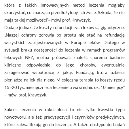
która z takich innowacyjnych metod leczenia mogłaby
skorzystać, co znacząco przedłużyłoby ich życie. Szkoda, że nie
mają takiej możliwości”– mówi prof. Krawczyk.
Dodaje jednak, że koszty refundacji tych leków są gigantyczne.
„Naszej ochrony zdrowia po prostu nie stać na refundację
wszystkich zarejestrowanych w Europie leków, Dlatego w
sytuacji braku dostępności do leczenia w ramach programów
lekowych NFZ, można próbować znaleźć choremu badanie
kliniczne odpowiednie do jego choroby, ewentualnie
zasugerować współpracę z jakąś Fundacją, która uzbiera
pieniądze na lek dla niego. Miesięczna terapia to koszty rzędu
15 -20 tys. miesięcznie, a leczenie trwa średnio ok. 10 miesięcy”
– mówi prof. Krawczyk.
Sukces leczenia w raku płuca to nie tylko kwestia typu
nowotworu, ale też predyspozycji i czynników predykcyjnych,
które zakwalifikują go do leczenia. A także dostępu do badań