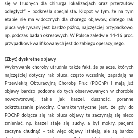
się w trudnych dla chirurga lokalizacjach oraz przerzutów
odległych” – podkreśla specjalista. Kłopot w tym, że na tym
etapie nie ma widocznych dla chorego objawów, dlatego rak
płuca wykrywany jest bardzo późno, najczęściej przypadkowo,
np. podczas badań okresowych. W Polsce zaledwie 14-16 proc.
przypadków kwalifikowanych jest do zabiegu operacyjnego.
(Zbyt) dyskretne objawy
Wykrywanie choroby utrudnia także fakt, że palacze, których
najczęściej dotyczy rak płuca, często wcześniej zapadają na
Przewlekłą Obturacyjną Chorobę Płuc (POChP) i mają już
objawy bardzo podobne do tych obserwowanych w chorobie
nowotworowej, takie jak kaszel, duszność, poranne
odkrztuszanie plwociny. Charakterystyczne jest, że gdy do
POChP dołącza się rak płuca objawy te zaczynają się nieco
zmieniać, np. kaszel staje się suchy, a był mokry, pacjent
zaczyna chudnąć – tak więc objawy istnieją, ale są bardzo