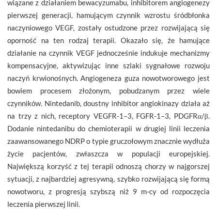
wiązane z działaniem bewacyzumabu, inhibitorem angiogenezy
pierwszej generacji, hamującym czynnik wzrostu śródbłonka
naczyniowego VEGF, zostały ostudzone przez rozwijającą się
oporność na ten rodzaj terapii. Okazało się, że hamujące
działanie na czynnik VEGF jednocześnie indukuje mechanizmy
kompensacyjne, aktywizując inne szlaki sygnałowe rozwoju
naczyń krwionośnych. Angiogeneza guza nowotworowego jest
bowiem procesem złożonym, pobudzanym przez wiele
czynników. Nintedanib, doustny inhibitor angiokinazy działa aż
na trzy z nich, receptory VEGFR-1–3, FGFR-1–3, PDGFRα/β.
Dodanie nintedanibu do chemioterapii w drugiej linii leczenia
zaawansowanego NDRP o typie gruczołowym znacznie wydłuża
życie pacjentów, zwłaszcza w populacji europejskiej.
Największą korzyść z tej terapii odnoszą chorzy w najgorszej
sytuacji, z najbardziej agresywną, szybko rozwijającą się formą
nowotworu, z progresją szybszą niż 9 m-cy od rozpoczęcia
leczenia pierwszej linii.