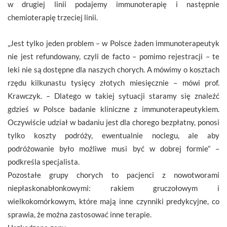
w drugiej linii podajemy immunoterapię i następnie
chemioterapię trzeciej linii.
„Jest tylko jeden problem – w Polsce żaden immunoterapeutyk
nie jest refundowany, czyli de facto – pomimo rejestracji – te
leki nie są dostępne dla naszych chorych. A mówimy o kosztach
rzędu kilkunastu tysięcy złotych miesięcznie – mówi prof.
Krawczyk. – Dlatego w takiej sytuacji staramy się znaleźć
gdzieś w Polsce badanie kliniczne z immunoterapeutykiem.
Oczywiście udział w badaniu jest dla chorego bezpłatny, ponosi
tylko koszty podróży, ewentualnie noclegu, ale aby
podróżowanie było możliwe musi być w dobrej formie” –
podkreśla specjalista.
Pozostałe grupy chorych to pacjenci z nowotworami
niepłaskonabłonkowymi: rakiem gruczołowym i
wielkokomórkowym, które mają inne czynniki predykcyjne, co
sprawia, że można zastosować inne terapie.