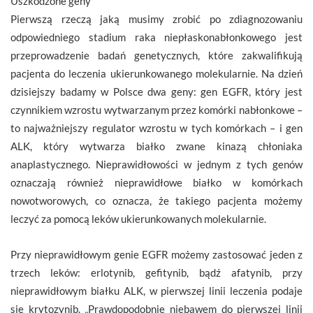
Uszkodzone geny
Pierwszą rzeczą jaką musimy zrobić po zdiagnozowaniu
odpowiedniego stadium raka niepłaskonabłonkowego jest
przeprowadzenie badań genetycznych, które zakwalifikują
pacjenta do leczenia ukierunkowanego molekularnie. Na dzień
dzisiejszy badamy w Polsce dwa geny: gen EGFR, który jest
czynnikiem wzrostu wytwarzanym przez komórki nabłonkowe –
to najważniejszy regulator wzrostu w tych komórkach – i gen
ALK, który wytwarza białko zwane kinazą chłoniaka
anaplastycznego. Nieprawidłowości w jednym z tych genów
oznaczają również nieprawidłowe białko w komórkach
nowotworowych, co oznacza, że takiego pacjenta możemy
leczyć za pomocą leków ukierunkowanych molekularnie.
Przy nieprawidłowym genie EGFR możemy zastosować jeden z
trzech leków: erlotynib, gefitynib, bądź afatynib, przy
nieprawidłowym białku ALK, w pierwszej linii leczenia podaje
się krytozynib. „Prawdopodobnie niebawem do pierwszej linii