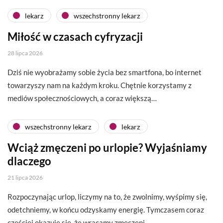
lekarz
wszechstronny lekarz
Miłość w czasach cyfryzacji
28 lipca 2026
Dziś nie wyobrażamy sobie życia bez smartfona, bo internet
towarzyszy nam na każdym kroku. Chętnie korzystamy z
mediów społecznościowych, a coraz większą…
wszechstronny lekarz
lekarz
Wciąż zmęczeni po urlopie? Wyjaśniamy
dlaczego
21 lipca 2026
Rozpoczynając urlop, liczymy na to, że zwolnimy, wyśpimy się,
odetchniemy, w końcu odzyskamy energię. Tymczasem coraz
częściej okazuje się, że wracamy zmęczeni….