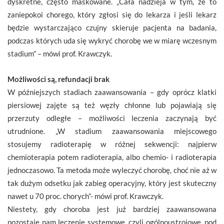
dyskretne, często maskowane. „Cała nadzieja w tym, że to
zaniepokoi chorego, który zgłosi się do lekarza i jeśli lekarz
będzie wystarczająco czujny skieruje pacjenta na badania,
podczas których uda się wykryć chorobę we w miarę wczesnym
stadium” – mówi prof. Krawczyk.
Możliwości są, refundacji brak
W późniejszych stadiach zaawansowania – gdy oprócz klatki
piersiowej zajęte są też węzły chłonne lub pojawiają się
przerzuty odległe – możliwości leczenia zaczynają być
utrudnione. „W stadium zaawansowania miejscowego
stosujemy radioterapię w różnej sekwencji: najpierw
chemioterapia potem radioterapia, albo chemio- i radioterapia
jednoczasowo. Ta metoda może wyleczyć chorobę, choć nie aż w
tak dużym odsetku jak zabieg operacyjny, który jest skuteczny
nawet u 70 proc. chorych”- mówi prof. Krawczyk.
Niestety, gdy choroba jest już bardziej zaawansowana
pozostaje nam leczenie systemowe, czyli ogólnoustrojowe, pod