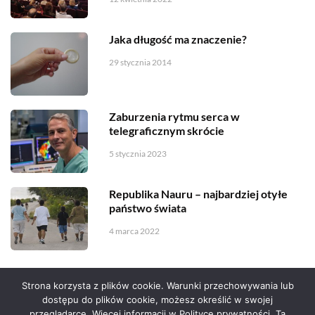
Jaka długość ma znaczenie?
29 stycznia 2014
Zaburzenia rytmu serca w
telegraficznym skrócie
5 stycznia 2023
Republika Nauru – najbardziej otyłe
państwo świata
4 marca 2022
Strona korzysta z plików cookie. Warunki przechowywania lub
dostępu do plików cookie, możesz określić w swojej
przeglądarce. Więcej informacji w Polityce prywatności. Ta