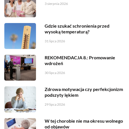
3 sierpnia 2026
Gdzie szukać schronienia przed
wysoką temperaturą?
31 lipca 2026
REKOMENDACJA 8.: Promowanie
wdrożeń
30 lipca 2026
Zdrowa motywacja czy perfekcjonizm
podszyty lękiem
29 lipca 2026
W tej chorobie nie ma okresu wolnego
od objawów