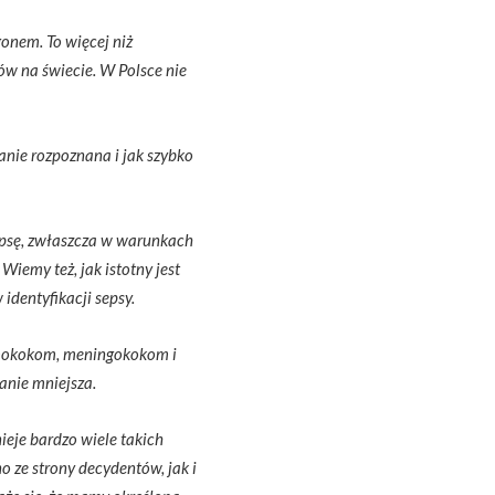
onem. To więcej niż
 na świecie. W Polsce nie
tanie rozpoznana i jak szybko
epsę, zwłaszcza w warunkach
iemy też, jak istotny jest
identyfikacji sepsy.
eumokokom, meningokokom i
anie mniejsza.
ieje bardzo wiele takich
 ze strony decydentów, jak i