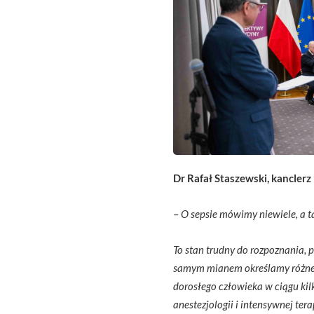
Dr Rafał Staszewski, kancler
–
O sepsie mówimy niewiele, a t
To stan trudny do rozpoznania, 
samym mianem określamy różne 
dorosłego człowieka w ciągu ki
anestezjologii i intensywnej terap