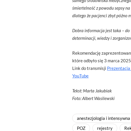
samego środowiska medycznego. My
śmiertelność z powodu sepsy na od
dlatego że pacjenci zbyt późno 
Dobra informacja jest taka – do
determinacji, wiedzy i zorganizo
Rekomendację zaprezentowano 
które odbyło się 3 marca 2025 
Link do transmisji
Prezentacja
YouTube
Tekst: Marta Jakubiak
Foto: Albert Wasilewski
anestezjologia i intensywna
POZ
rejestry
Rek