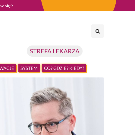
sz się
STREFA LEKARZA
WACJE
SYSTEM
CO? GDZIE? KIEDY?