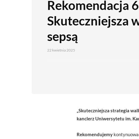
Rekomendacja 6
Skuteczniejsza w
sepsą
22 kwietnia 2025
„
Skuteczniejsza strategia walk
kanclerz Uniwersytetu im. K
Rekomendujemy
kontynuowani