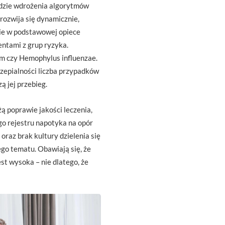
zędzie wdrożenia algorytmów
rozwija się dynamicznie,
nie w podstawowej opiece
ntami z grup ryzyka.
 czy Hemophylus influenzae.
czepialności liczba przypadków
ą jej przebieg.
ą poprawie jakości leczenia,
o rejestru napotyka na opór
raz brak kultury dzielenia się
ego tematu. Obawiają się, że
est wysoka – nie dlatego, że