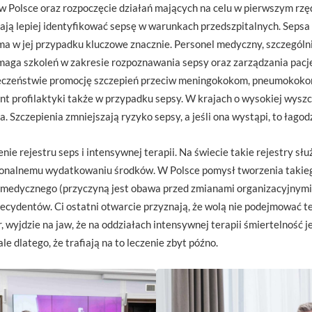
e w Polsce oraz rozpoczęcie działań mających na celu w pierwszym r
ają lepiej identyfikować sepsę w warunkach przedszpitalnych. Sepsa 
a w jej przypadku kluczowe znacznie. Personel medyczny, szczegól
maga szkoleń w zakresie rozpoznawania sepsy oraz zarządzania pacje
czeństwie promocję szczepień przeciw meningokokom, pneumokokom
nt profilaktyki także w przypadku sepsy. W krajach o wysokiej wysz
a. Szczepienia zmniejszają ryzyko sepsy, a jeśli ona wystąpi, to łagodz
 rejestru seps i intensywnej terapii. Na świecie takie rejestry służ
cjonalnemu wydatkowaniu środków. W Polsce pomysł tworzenia takieg
medycznego (przyczyną jest obawa przed zmianami organizacyjnymi o
 decydentów. Ci ostatni otwarcie przyznają, że wolą nie podejmować t
r, wyjdzie na jaw, że na oddziałach intensywnej terapii śmiertelność j
 ale dlatego, że trafiają na to leczenie zbyt późno.