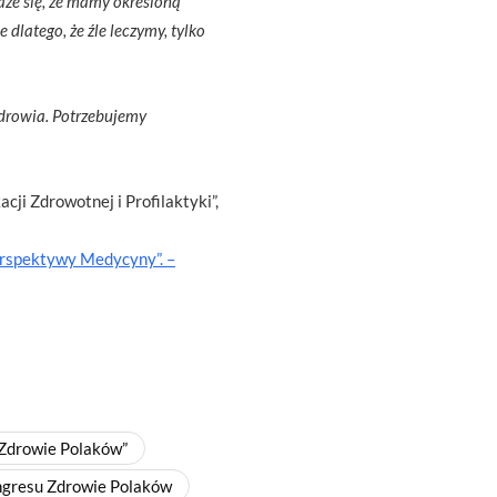
każe się, że mamy określoną
 dlatego, że źle leczymy, tylko
zdrowia. Potrzebujemy
i Zdrowotnej i Profilaktyki”,
erspektywy Medycyny”. –
Zdrowie Polaków”
gresu Zdrowie Polaków