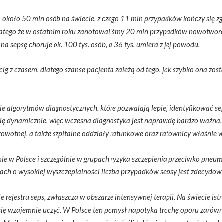
a około 50 mln osób na świecie, z czego 11 mln przypadków kończy się zg
atego że w ostatnim roku zanotowaliśmy 20 mln przypadków nowotworów
 na sepsę choruje ok. 100 tys. osób, a 36 tys. umiera z jej powodu.
ig z czasem, dlatego szanse pacjenta zależą od tego, jak szybko ona zos
algorytmów diagnostycznych, które pozwalają lepiej identyfikować s
się dynamicznie, więc wczesna diagnostyka jest naprawdę bardzo ważna. W
owotnej, a także szpitalne oddziały ratunkowe oraz ratownicy właśnie w 
ie w Polsce i szczególnie w grupach ryzyka szczepienia przeciwko pn
jach o wysokiej wyszczepialności liczba przypadków sepsy jest zdecydow
ejestru seps, zwłaszcza w obszarze intensywnej terapii. Na świecie istn
się wzajemnie uczyć. W Polsce ten pomysł napotyka trochę oporu zarówno