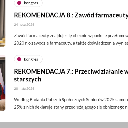
kongres
REKOMENDACJA 8.: Zawód farmaceut
24 lipca 2026
Zawód farmaceuty znajduje się obecnie w punkcie przełomow
2020 r. o zawodzie farmaceuty, a także doświadczenia wyni
kongres
REKOMENDACJA 7.: Przeciwdziałanie w
starszych
28 maja 2026
Według Badania Potrzeb Społecznych Seniorów 2025 samotn
25% z nich deklaruje stany przedłużającego się obniżonego 