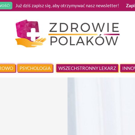
Już dziś zapisz się, aby otrzymywać nasz newsletter!
Zapi
OŚĆ!
DROWO
PSYCHOLOGIA
WSZECHSTRONNY LEKARZ
INNO