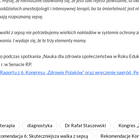
ślę, że niesłusznie obawiamy się, że jeśli taki rejestr powstanie, to o
działach anestezjologii i intensywnej terapii, bo ta śmiertelność jest nie
mają rozpoznaną sepsę.
 walki z sepsą nie potrzebujemy wielkich nakładów w systemie ochrony 
wania. I wydaje się, że te trzy elementy mamy.
podczas spotkania „Nauka dla zdrowia społeczeństwa w Roku Edukacj
r. w Senacie RP.
 Raportu z 6. Kongresu „Zdrowie Polaków” oraz wręczenie nagród „P
 terapia
diagnostyka
Dr Rafał Staszewski
Kongres „
omendacja 6: Skuteczniejsza walka z sepsą
Rekomendacje Kon