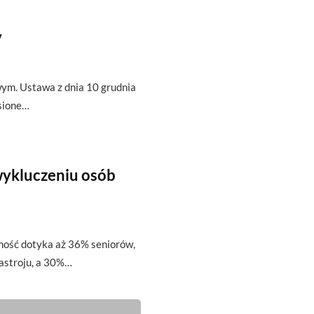
y
ym. Ustawa z dnia 10 grudnia
esione…
ykluczeniu osób
ość dotyka aż 36% seniorów,
nastroju, a 30%…