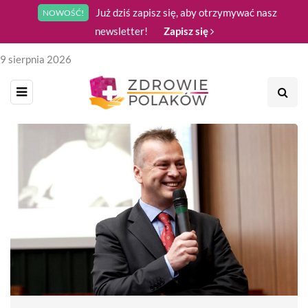
Już dziś zapisz się, aby otrzymywać nasz
NOWOŚĆ!
newsletter!
Zapisz się
9 sierpnia 2026