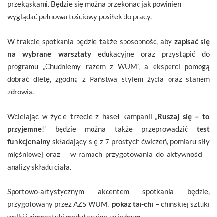
przekąskami. Będzie się można przekonać jak powinien
wyglądać pełnowartościowy posiłek do pracy.
W trakcie spotkania będzie także sposobność, aby
zapisać się
na wybrane warsztaty
edukacyjne oraz przystąpić do
programu „Chudniemy razem z WUM”, a eksperci pomogą
dobrać dietę, zgodną z Państwa stylem życia oraz stanem
zdrowia.
Wcielając w życie trzecie z haseł kampanii „
Ruszaj się – to
przyjemne
!” będzie można także przeprowadzić
test
funkcjonalny
składający się z 7 prostych ćwiczeń, pomiaru siły
mięśniowej oraz – w ramach przygotowania do aktywności –
analizy składu ciała.
Sportowo-artystycznym akcentem spotkania będzie,
przygotowany przez AZS WUM,
pokaz tai-chi
– chińskiej sztuki
walki i gimnastyki medytacyjnej w jednym.