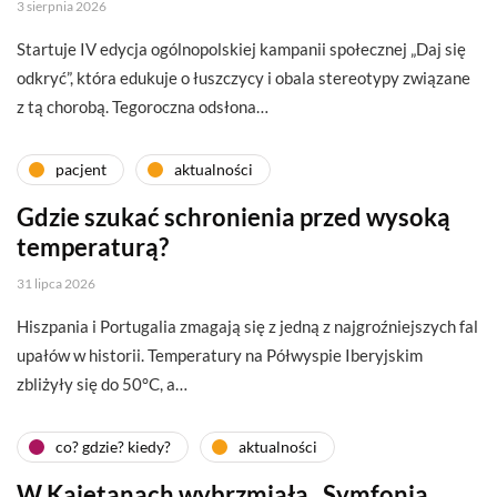
3 sierpnia 2026
Startuje IV edycja ogólnopolskiej kampanii społecznej „Daj się
odkryć”, która edukuje o łuszczycy i obala stereotypy związane
z tą chorobą. Tegoroczna odsłona…
pacjent
aktualności
Gdzie szukać schronienia przed wysoką
temperaturą?
31 lipca 2026
Hiszpania i Portugalia zmagają się z jedną z najgroźniejszych fal
upałów w historii. Temperatury na Półwyspie Iberyjskim
zbliżyły się do 50°C, a…
co? gdzie? kiedy?
aktualności
W Kajetanach wybrzmiała „Symfonia