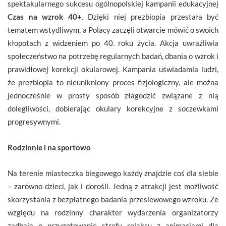
spektakularnego sukcesu ogólnopolskiej kampanii edukacyjnej
Czas na wzrok 40+
. Dzięki niej prezbiopia przestała być
tematem wstydliwym, a Polacy zaczęli otwarcie mówić o swoich
kłopotach z widzeniem po 40. roku życia. Akcja uwrażliwia
społeczeństwo na potrzebę regularnych badań, dbania o wzrok i
prawidłowej korekcji okularowej. Kampania uświadamia ludzi,
że prezbiopia to nieunikniony proces fizjologiczny, ale można
jednocześnie w prosty sposób złagodzić związane z nią
dolegliwości, dobierając okulary korekcyjne z soczewkami
progresywnymi.
Rodzinnie i na sportowo
Na terenie miasteczka biegowego każdy znajdzie coś dla siebie
– zarówno dzieci, jak i dorośli. Jedną z atrakcji jest możliwość
skorzystania z bezpłatnego badania przesiewowego wzroku. Ze
względu na rodzinny charakter wydarzenia organizatorzy
zadbają o przygotowanie strefy relaksu z animacjami dla