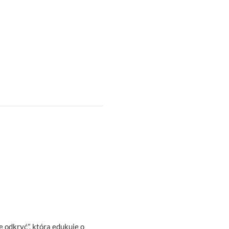
ę odkryć”, która edukuje o