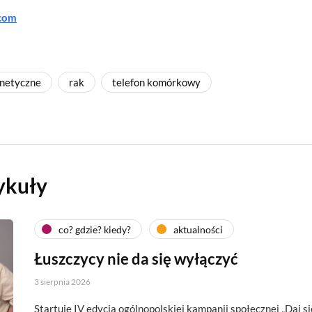
.com
netyczne
rak
telefon komórkowy
ykuły
co? gdzie? kiedy?
aktualności
Łuszczycy nie da się wyłączyć
3 sierpnia 2026
Startuje IV edycja ogólnopolskiej kampanii społecznej „Daj si