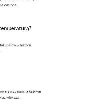
zna odsłona…
 temperaturą?
fal upałów w historii.
…
t towarzyszy nam na każdym
oraz większą…