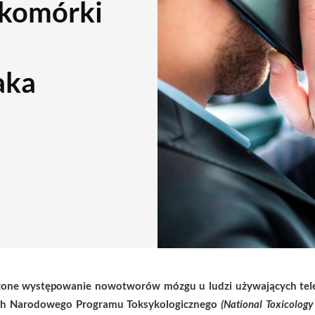
komórki
aka
one występowanie nowotworów mózgu u ludzi używających te
ch Narodowego Programu Toksykologicznego
(National Toxicolog