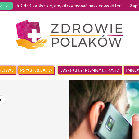
Już dziś zapisz się, aby otrzymywać nasz newsletter!
Zapi
OŚĆ!
DROWO
PSYCHOLOGIA
WSZECHSTRONNY LEKARZ
INNO
z