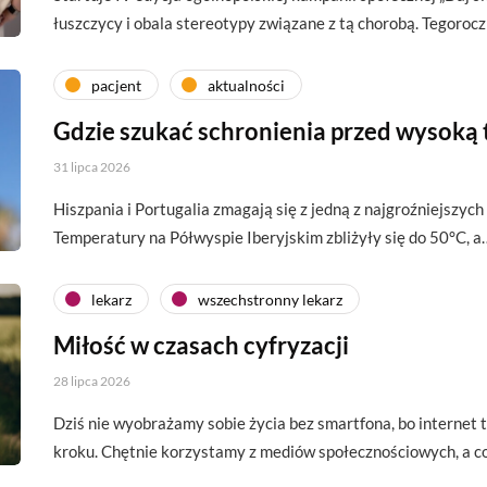
łuszczycy i obala stereotypy związane z tą chorobą. Tegoroc
pacjent
aktualności
Gdzie szukać schronienia przed wysoką
31 lipca 2026
Hiszpania i Portugalia zmagają się z jedną z najgroźniejszych 
Temperatury na Półwyspie Iberyjskim zbliżyły się do 50°C, a
lekarz
wszechstronny lekarz
Miłość w czasach cyfryzacji
28 lipca 2026
Dziś nie wyobrażamy sobie życia bez smartfona, bo interne
kroku. Chętnie korzystamy z mediów społecznościowych, a c