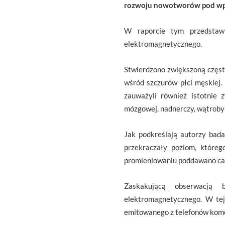
rozwoju nowotworów pod wp
W raporcie tym przedstawi
elektromagnetycznego.
Stwierdzono zwiększoną czę
wśród szczurów płci męskiej
zauważyli również istotnie 
mózgowej, nadnerczy, wątroby 
Jak podkreślają autorzy bad
przekraczały poziom, które
promieniowaniu poddawano ca
Zaskakującą obserwacją b
elektromagnetycznego. W tej
emitowanego z telefonów komó