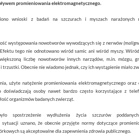
ływem promieniowania elektromagnetycznego.
ono wnioski z badań na szczurach i myszach narażonych n
stość występowania nowotworów wywodzących się z nerwów
(malig
. Efektu tego nie odnotowano wśród samic ani wśród myszy. Wśród
zwiększoną liczbę nowotworów innych narządów, m.in. mózgu, g
i trzustki. Obecnie nie wiadomo jednak, czy ich wystąpienie miało z
ania, użyte natężenie promieniowania elektromagnetycznego oraz 
go doświadczają osoby nawet bardzo często korzystające z tel
łość organizmów badanych zwierząt.
yło spostrzeżenie wydłużenia życia szczurów poddanych
 sytuacji uznano, że obecnie przyjęte normy dotyczące promien
rkowych są akceptowalne dla zapewnienia zdrowia publicznego.