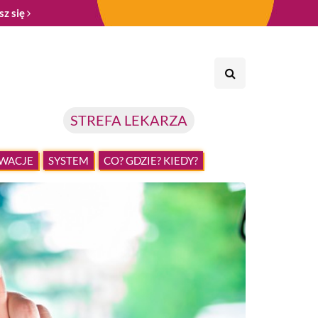
sz się
STREFA LEKARZA
WACJE
SYSTEM
CO? GDZIE? KIEDY?