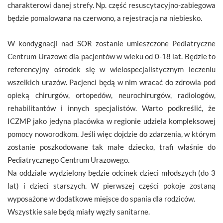
charakterowi danej strefy. Np. część resuscytacyjno-zabiegowa
będzie pomalowana na czerwono, a rejestracja na niebiesko.
W kondygnacji nad SOR zostanie umieszczone Pediatryczne
Centrum Urazowe dla pacjentów w wieku od 0-18 lat. Będzie to
referencyjny ośrodek się w wielospecjalistycznym leczeniu
wszelkich urazów. Pacjenci będą w nim wracać do zdrowia pod
opieką chirurgów, ortopedów, neurochirurgów, radiologów,
rehabilitantów i innych specjalistów. Warto podkreślić, że
ICZMP jako jedyna placówka w regionie udziela kompleksowej
pomocy noworodkom. Jeśli więc dojdzie do zdarzenia, w którym
zostanie poszkodowane tak małe dziecko, trafi właśnie do
Pediatrycznego Centrum Urazowego.
Na oddziale wydzielony będzie odcinek dzieci młodszych (do 3
lat) i dzieci starszych. W pierwszej części pokoje zostaną
wyposażone w dodatkowe miejsce do spania dla rodziców.
Wszystkie sale będą miały węzły sanitarne.