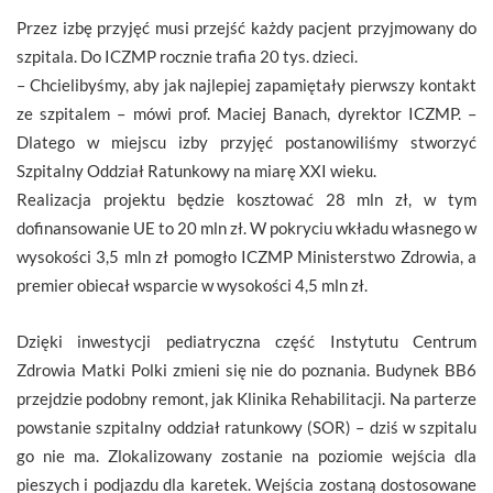
Przez izbę przyjęć musi przejść każdy pacjent przyjmowany do
szpitala. Do ICZMP rocznie trafia 20 tys. dzieci.
– Chcielibyśmy, aby jak najlepiej zapamiętały pierwszy kontakt
ze szpitalem – mówi prof. Maciej Banach, dyrektor ICZMP. –
Dlatego w miejscu izby przyjęć postanowiliśmy stworzyć
Szpitalny Oddział Ratunkowy na miarę XXI wieku.
Realizacja projektu będzie kosztować 28 mln zł, w tym
dofinansowanie UE to 20 mln zł. W pokryciu wkładu własnego w
wysokości 3,5 mln zł pomogło ICZMP Ministerstwo Zdrowia, a
premier obiecał wsparcie w wysokości 4,5 mln zł.
Dzięki inwestycji pediatryczna część Instytutu Centrum
Zdrowia Matki Polki zmieni się nie do poznania. Budynek BB6
przejdzie podobny remont, jak Klinika Rehabilitacji. Na parterze
powstanie szpitalny oddział ratunkowy (SOR) – dziś w szpitalu
go nie ma. Zlokalizowany zostanie na poziomie wejścia dla
pieszych i podjazdu dla karetek. Wejścia zostaną dostosowane