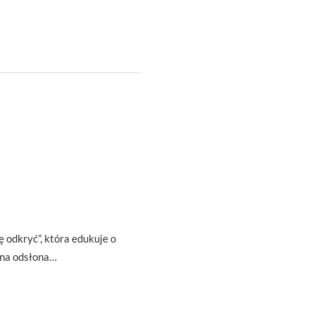
ę odkryć”, która edukuje o
zna odsłona…