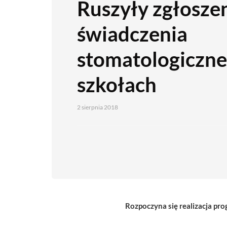
Ruszyły zgłosze
świadczenia
stomatologiczn
szkołach
2 sierpnia 2018
Rozpoczyna się realizacja p