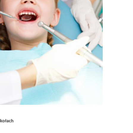
zkołach