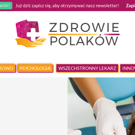
Już dziś zapisz się, aby otrzymywać nasz newsletter!
Zapi
OŚĆ!
DROWO
PSYCHOLOGIA
WSZECHSTRONNY LEKARZ
INNO