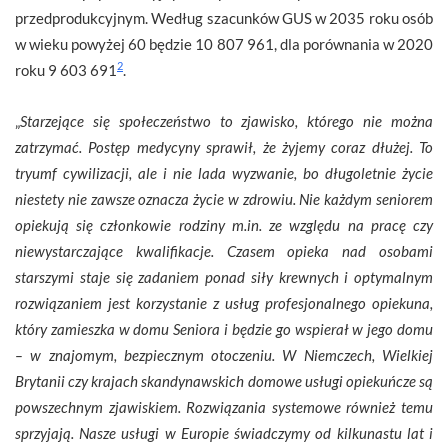
przedprodukcyjnym. Według szacunków GUS w 2035 roku osób
w wieku powyżej 60 będzie 10 807 961, dla porównania w 2020
2
roku 9 603 691
.
„
Starzejące się społeczeństwo to zjawisko, którego nie można
zatrzymać. Postęp medycyny sprawił, że żyjemy coraz dłużej. To
tryumf cywilizacji, ale i nie lada wyzwanie, bo długoletnie życie
niestety nie zawsze oznacza życie w zdrowiu. Nie każdym seniorem
opiekują się członkowie rodziny m.in. ze względu na pracę czy
niewystarczające kwalifikacje. Czasem opieka nad osobami
starszymi staje się zadaniem ponad siły krewnych i optymalnym
rozwiązaniem jest korzystanie z usług profesjonalnego opiekuna,
który zamieszka w domu Seniora i będzie go wspierał w jego domu
– w znajomym, bezpiecznym otoczeniu. W Niemczech, Wielkiej
Brytanii czy krajach skandynawskich domowe usługi opiekuńcze są
powszechnym zjawiskiem. Rozwiązania systemowe również temu
sprzyjają. Nasze usługi w Europie świadczymy od kilkunastu lat i