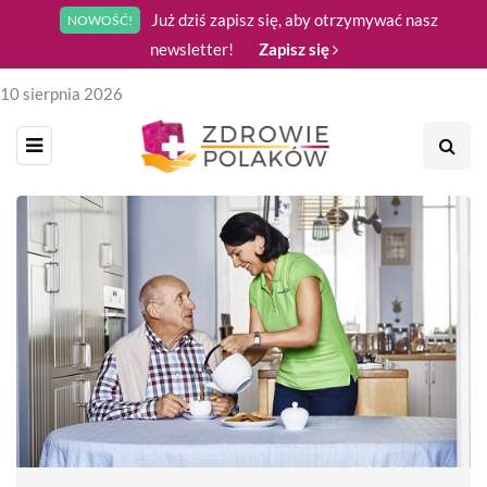
Już dziś zapisz się, aby otrzymywać nasz
NOWOŚĆ!
newsletter!
Zapisz się
10 sierpnia 2026