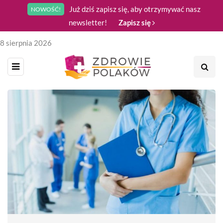
Już dziś zapisz się, aby otrzymywać nasz
NOWOŚĆ!
newsletter!
Zapisz się
8 sierpnia 2026