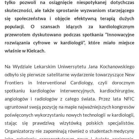
tylko pozwoli na osiągnięcie niespotykanej dotychczas
skuteczności, ale także sprostanie wyzwaniom starzejącego
się społeczeństwa i objęcie efektywną terapią dużych
populacji. O szansach idących za kardiologicznym
przewrotem dyskutowano podczas spotkania “Innowacyjne
rozwiązania cyfrowe w kardiologii”, które miało miejsce
właśnie w Kielcach.
Na Wydziale Lekarskim Uniwersytetu Jana Kochanowskiego
odbyło się pierwsze satelitarne wydarzenie towarzyszące New
Frontiers in Interventional Cardiology, czyli dorocznym
spotkaniu kardiologów interwencyjnych, kardiochirurgów,
angiologów i radiologów z całego świata. Przez lata NFIC
ugruntował swoją pozycję na mapie najważniejszych kongresów
poświęconych wykorzystaniu nowych technologii w kardiologii,
stając się prawdziwą wizytówką polskich specjalistów.
Organizatorzy nie zapominają również o studentach medycyny
jako pokoleniu reprezentującym nowe i świeże spojrzenie.