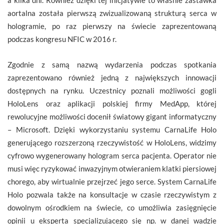
aortalna została pierwszą zwizualizowaną strukturą serca w
hologramie, po raz pierwszy na świecie zaprezentowaną
podczas kongresu NFIC w 2016 r.
Zgodnie z samą nazwą wydarzenia podczas spotkania
zaprezentowano również jedną z największych innowacji
dostępnych na rynku. Uczestnicy poznali możliwości gogli
HoloLens oraz aplikacji polskiej firmy MedApp, której
rewolucyjne możliwości docenił światowy gigant informatyczny
– Microsoft. Dzięki wykorzystaniu systemu CarnaLife Holo
generującego rozszerzoną rzeczywistość w HoloLens, widzimy
cyfrowo wygenerowany hologram serca pacjenta. Operator nie
musi więc ryzykować inwazyjnym otwieraniem klatki piersiowej
chorego, aby wirtualnie przejrzeć jego serce. System CarnaLife
Holo pozwala także na konsultacje w czasie rzeczywistym z
dowolnym ośrodkiem na świecie, co umożliwia zasięgnięcie
opinii u eksperta specjalizującego się np. w danej wadzie