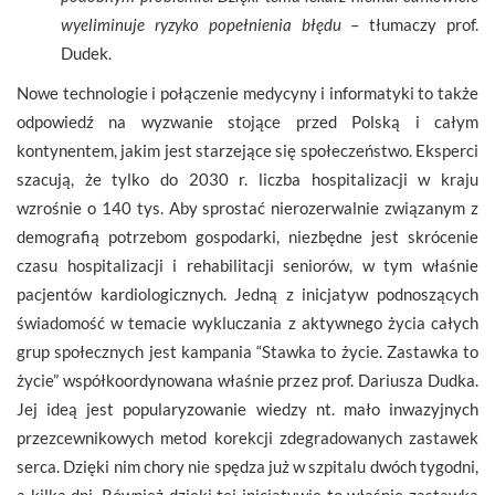
wyeliminuje ryzyko popełnienia błędu
– tłumaczy prof.
Dudek.
Nowe technologie i połączenie medycyny i informatyki to także
odpowiedź na wyzwanie stojące przed Polską i całym
kontynentem, jakim jest starzejące się społeczeństwo. Eksperci
szacują, że tylko do 2030 r. liczba hospitalizacji w kraju
wzrośnie o 140 tys. Aby sprostać nierozerwalnie związanym z
demografią potrzebom gospodarki, niezbędne jest skrócenie
czasu hospitalizacji i rehabilitacji seniorów, w tym właśnie
pacjentów kardiologicznych. Jedną z inicjatyw podnoszących
świadomość w temacie wykluczania z aktywnego życia całych
grup społecznych jest kampania “Stawka to życie. Zastawka to
życie” współkoordynowana właśnie przez prof. Dariusza Dudka.
Jej ideą jest popularyzowanie wiedzy nt. mało inwazyjnych
przezcewnikowych metod korekcji zdegradowanych zastawek
serca. Dzięki nim chory nie spędza już w szpitalu dwóch tygodni,
a kilka dni. Również dzięki tej inicjatywie to właśnie zastawka