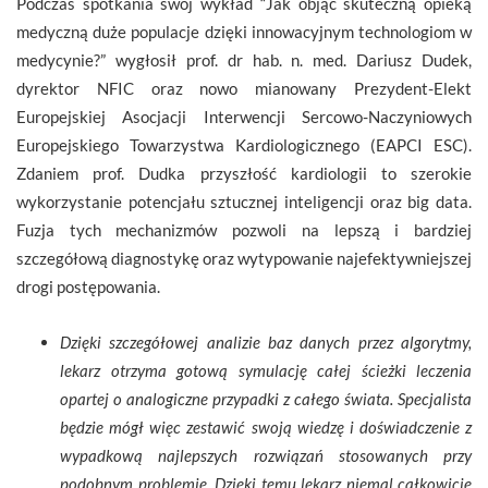
Podczas spotkania swój wykład “Jak objąć skuteczną opieką
medyczną duże populacje dzięki innowacyjnym technologiom w
medycynie?” wygłosił prof. dr hab. n. med. Dariusz Dudek,
dyrektor NFIC oraz nowo mianowany Prezydent-Elekt
Europejskiej Asocjacji Interwencji Sercowo-Naczyniowych
Europejskiego Towarzystwa Kardiologicznego (EAPCI ESC).
Zdaniem prof. Dudka przyszłość kardiologii to szerokie
wykorzystanie potencjału sztucznej inteligencji oraz big data.
Fuzja tych mechanizmów pozwoli na lepszą i bardziej
szczegółową diagnostykę oraz wytypowanie najefektywniejszej
drogi postępowania.
Dzięki szczegółowej analizie baz danych przez algorytmy,
lekarz otrzyma gotową symulację całej ścieżki leczenia
opartej o analogiczne przypadki z całego świata. Specjalista
będzie mógł więc zestawić swoją wiedzę i doświadczenie z
wypadkową najlepszych rozwiązań stosowanych przy
podobnym problemie. Dzięki temu lekarz niemal całkowicie