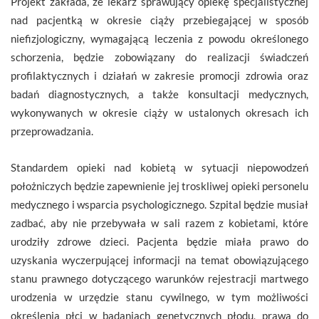
Projekt zakłada, że lekarz sprawujący opiekę specjalistycznej
nad pacjentką w okresie ciąży przebiegającej w sposób
niefizjologiczny, wymagającą leczenia z powodu określonego
schorzenia, będzie zobowiązany do realizacji świadczeń
profilaktycznych i działań w zakresie promocji zdrowia oraz
badań diagnostycznych, a także konsultacji medycznych,
wykonywanych w okresie ciąży w ustalonych okresach ich
przeprowadzania.
Standardem opieki nad kobietą w sytuacji niepowodzeń
położniczych będzie zapewnienie jej troskliwej opieki personelu
medycznego i wsparcia psychologicznego. Szpital będzie musiał
zadbać, aby nie przebywała w sali razem z kobietami, które
urodziły zdrowe dzieci. Pacjenta będzie miała prawo do
uzyskania wyczerpującej informacji na temat obowiązującego
stanu prawnego dotyczącego warunków rejestracji martwego
urodzenia w urzędzie stanu cywilnego, w tym możliwości
określenia płci w badaniach genetycznych płodu, prawa do