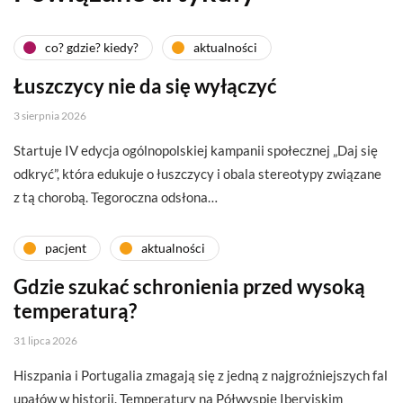
co? gdzie? kiedy?
aktualności
Łuszczycy nie da się wyłączyć
3 sierpnia 2026
Startuje IV edycja ogólnopolskiej kampanii społecznej „Daj się
odkryć”, która edukuje o łuszczycy i obala stereotypy związane
z tą chorobą. Tegoroczna odsłona…
pacjent
aktualności
Gdzie szukać schronienia przed wysoką
temperaturą?
31 lipca 2026
Hiszpania i Portugalia zmagają się z jedną z najgroźniejszych fal
upałów w historii. Temperatury na Półwyspie Iberyjskim