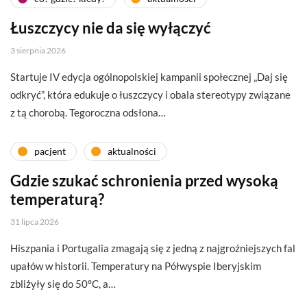
Łuszczycy nie da się wyłączyć
3 sierpnia 2026
Startuje IV edycja ogólnopolskiej kampanii społecznej „Daj się
odkryć”, która edukuje o łuszczycy i obala stereotypy związane
z tą chorobą. Tegoroczna odsłona…
pacjent
aktualności
Gdzie szukać schronienia przed wysoką
temperaturą?
31 lipca 2026
Hiszpania i Portugalia zmagają się z jedną z najgroźniejszych fal
upałów w historii. Temperatury na Półwyspie Iberyjskim
zbliżyły się do 50°C, a…