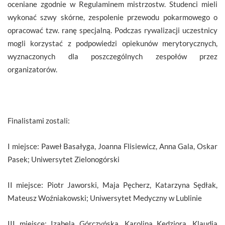
oceniane zgodnie w Regulaminem mistrzostw. Studenci mieli
wykonać szwy skórne, zespolenie przewodu pokarmowego o
opracować tzw. ranę specjalną. Podczas rywalizacji uczestnicy
mogli korzystać z podpowiedzi opiekunów merytorycznych,
wyznaczonych dla poszczególnych zespołów przez
organizatorów.
Finalistami zostali:
I miejsce: Paweł Basałyga, Joanna Flisiewicz, Anna Gala, Oskar
Pasek; Uniwersytet Zielonogórski
II miejsce: Piotr Jaworski, Maja Pęcherz, Katarzyna Sędłak,
Mateusz Woźniakowski; Uniwersytet Medyczny w Lublinie
III miejsce: Izabela Górczyńska, Karolina Kędziora, Klaudia