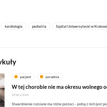
kardiologia
pediatria
Szpital Uniwersytecki w Krakow
ykuły
pacjent
poradnia
W tej chorobie nie ma okresu wolnego 
28 lipca 2026
Stwardnienie rozsiane ma różne postaci – jedną z nich jest p