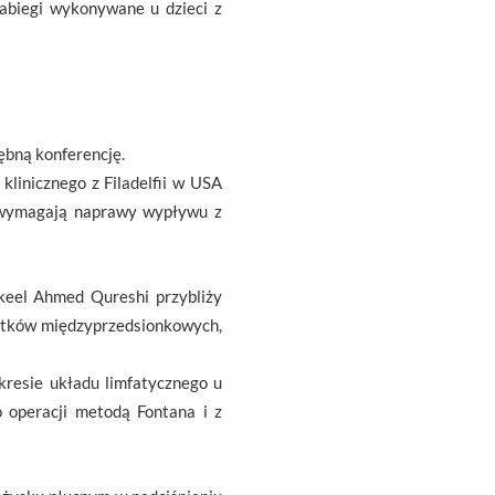
abiegi wykonywane u dzieci z
ębną konferencję.
klinicznego z Filadelfii w USA
re wymagają naprawy wypływu z
akeel Ahmed Qureshi przybliży
ytków międzyprzedsionkowych,
kresie układu limfatycznego u
 operacji metodą Fontana i z