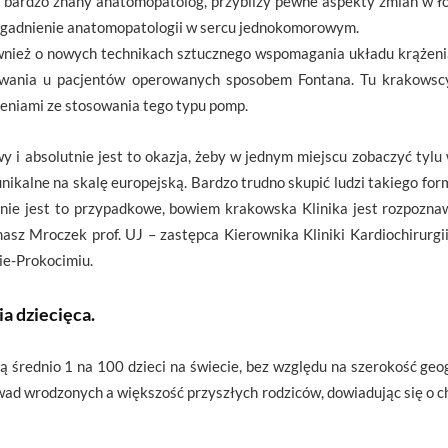
, bardzo znany anatomopatolog, przybliży pewne aspekty zmian w ł
agadnienie anatomopatologii w sercu jednokomorowym.
wnież o nowych technikach sztucznego wspomagania układu krążeni
wania u pacjentów operowanych sposobem Fontana. Tu krakowscy 
eniami ze stosowania tego typu pomp.
 i absolutnie jest to okazja, żeby w jednym miejscu zobaczyć tyl
nikalne na skalę europejską. Bardzo trudno skupić ludzi takiego for
 nie jest to przypadkowe, bowiem krakowska Klinika jest rozpozna
asz Mroczek prof. UJ – zastępca Kierownika Kliniki Kardiochirurgi
ie-Prokocimiu.
a dziecięca.
średnio 1 na 100 dzieci na świecie, bez względu na szerokość geo
ad wrodzonych a większość przyszłych rodziców, dowiadując się o ch