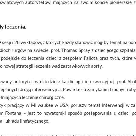
 światowych autorytetów, mających na swoim koncie pionierskie z
y leczenia.
 sesji i 28 wykładów, z których każdy stanowić mógłby temat na odr
diochirurgów na świecie, prof. Thomas Spray z dziecięcego szpitala 
podejście do leczenia dzieci z zespołem Fallota oraz tych, któ
o nowej strategii leczenia wad zastawkowych aorty.
owany autorytet w dziedzinie kardiologii interwencyjnej, prof. Sh
epianych drogą interwencyjną. Powie też o zamykaniu trudnych ub
niających leczenie chirurgiczne.
czyk pracjący w Milwaukee w USA, poruszy temat interwencji w za
em Fontana – jest to nowatorski sposób postępowania u dzieci po
a i układu limfatycznego.