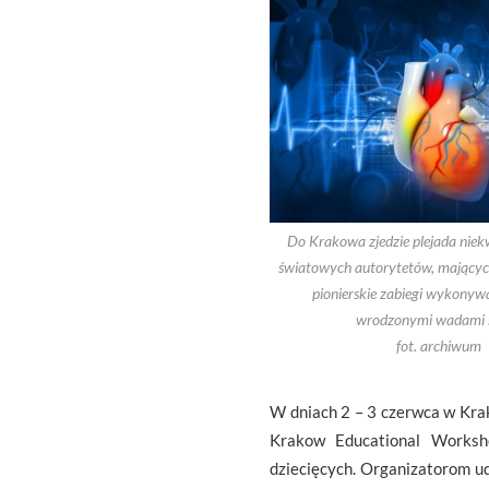
Do Krakowa zjedzie plejada nie
światowych autorytetów, mającyc
pionierskie zabiegi wykonywa
wrodzonymi wadami s
fot. archiwum
W dniach 2 – 3 czerwca w Kra
Krakow Educational Worksho
dziecięcych. Organizatorom ud