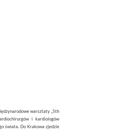
międzynarodowe warsztaty „5th
rdiochirurgów i kardiologów
ego świata. Do Krakowa zjedzie