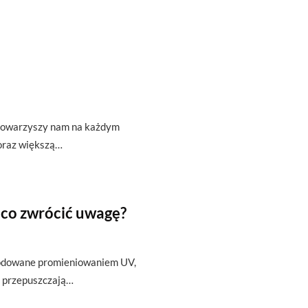
t towarzyszy nam na każdym
oraz większą…
 co zwrócić uwagę?
wodowane promieniowaniem UV,
 i przepuszczają…