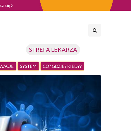
sz się
STREFA LEKARZA
WACJE
SYSTEM
CO? GDZIE? KIEDY?