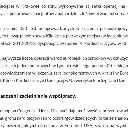
ziecięcej w Krakowie co roku wykonywane są setki operacji na
zespół prowadzi pacjentów z najbardziej złożonymi wadami serca z 
rocznie, 350 jest przeprowadzanych w krążeniu pozaustrojowy
o niewątpliwie stawia Klinikę na pierwszym miejscu w leczeniu w
atach 2012-2016, dysponując zespołem 4 kardiochirurgów, w Kli
y, najwyższa liczba operacji wśród europejskich ośrodków wykonując
a sercach jednokomorowych w tym okresie sięga ponad 500 zabieg
oświadczeniem w leczeniu serc jednokomorowych w kraju i w Europie
ik Kliniki Kardiochirurgii Dziecięcej w Uniwersyteckim Szpitalu Dzi
dczeń i zacieśnienie współpracy.
shop on Congenital Heart Disease” daje możliwość zaprezentowania 
u gronu kardiologów i kardiochirurgów dziecięcych. To także znakom
dzy poszczególnymi ośrodkami w Europie i USA, szansa na wymia