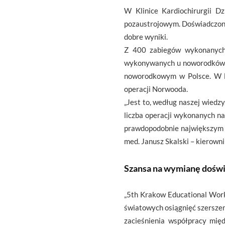
W Klinice Kardiochirurgii D
pozaustrojowym. Doświadczony 
dobre wyniki.
Z 400 zabiegów wykonanych 
wykonywanych u noworodków, c
noworodkowym w Polsce. W l
operacji Norwooda.
„Jest to, według naszej wiedz
liczba operacji wykonanych n
prawdopodobnie największym d
med. Janusz Skalski – kierown
Szansa na wymianę doświa
„5th Krakow Educational Work
światowych osiągnięć szerszem
zacieśnienia współpracy mię