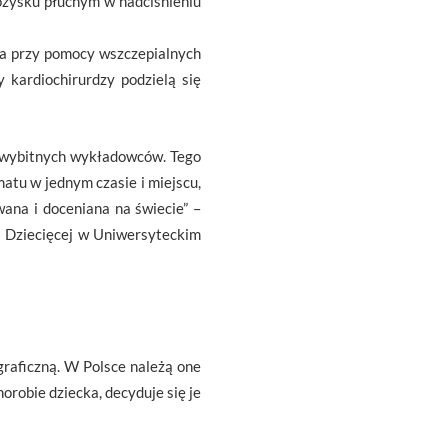
ożysku płucnym w nadciśnieniu
a przy pomocy wszczepialnych
kardiochirurdzy podzielą się
u wybitnych wykładowców. Tego
matu w jednym czasie i miejscu,
wana i doceniana na świecie” –
i Dziecięcej w Uniwersyteckim
graficzną. W Polsce należą one
orobie dziecka, decyduje się je