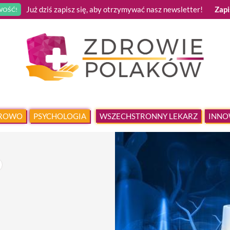
Już dziś zapisz się, aby otrzymywać nasz newsletter!
Zapi
OŚĆ!
DROWO
PSYCHOLOGIA
WSZECHSTRONNY LEKARZ
INNO