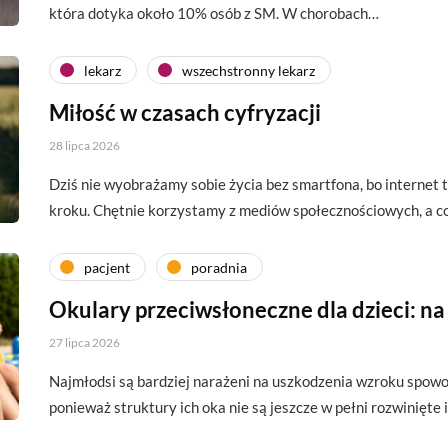
która dotyka około 10% osób z SM. W chorobach…
lekarz
wszechstronny lekarz
Miłość w czasach cyfryzacji
28 lipca 2026
Dziś nie wyobrażamy sobie życia bez smartfona, bo interne
kroku. Chętnie korzystamy z mediów społecznościowych, a c
pacjent
poradnia
Okulary przeciwsłoneczne dla dzieci: na
27 lipca 2026
Najmłodsi są bardziej narażeni na uszkodzenia wzroku spo
ponieważ struktury ich oka nie są jeszcze w pełni rozwinięte