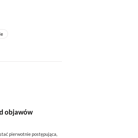
ie
od objawów
ostać pierwotnie postępująca,