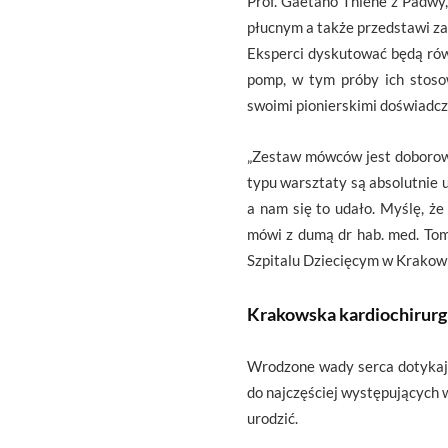
Prof. Gaetano Thiene z Padwy
płucnym a także przedstawi z
Eksperci dyskutować będą ró
pomp, w tym próby ich stoso
swoimi pionierskimi doświadcz
„Zestaw mówców jest doborowy
typu warsztaty są absolutnie u
a nam się to udało. Myślę, że
mówi z dumą dr hab. med. Tom
Szpitalu Dziecięcym w Krakow
Krakowska kardiochirurgi
Wrodzone wady serca dotykają 
do najczęściej występujących w
urodzić.