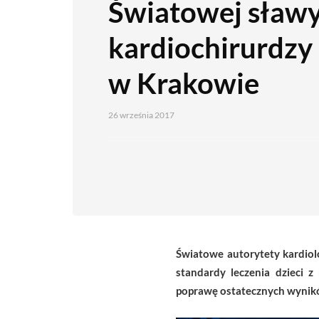
Światowej sław
kardiochirurdzy 
w Krakowie
26 września 2017
Światowe autorytety kardiolog
standardy leczenia dzieci z
poprawę ostatecznych wyników