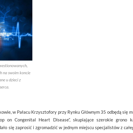
kwestionowanych,
h na swoim koncie
ne u dzieci z
erca.
kowie, w Pałacu Krzysztofory przy Rynku Głównym 35 odbędą się 
p on Congenital Heart Disease”, skupiające szerokie grono ka
ało się zaprosić i zgromadzić w jednym miejscu specjalistów z cał